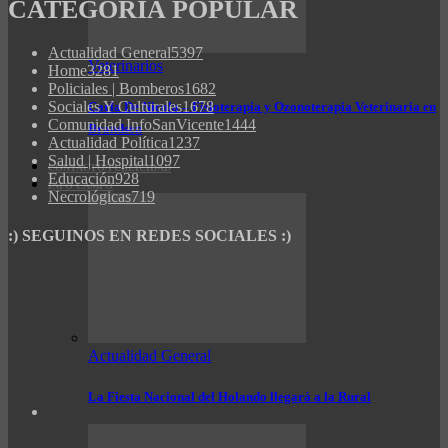
CATEGORÍA POPULAR
Actualidad General
5397
Veterinarios
Home
3281
Policiales | Bomberos
1682
Sociales Y Culturales
1678
Carla De Nicola – Fisioterapia y Ozonoterapia Veterinaria en
Comunidad InfoSanVicente
1444
Brandsen
Actualidad Política
1237
Salud | Hospital
1097
CONTACTO/PUBLICIDAD
Educación
928
INFO CAMPO
Necrológicas
719
:) SEGUINOS EN REDES SOCIALES :)
Actualidad General
La Fiesta Nacional del Holando llegará a la Rural