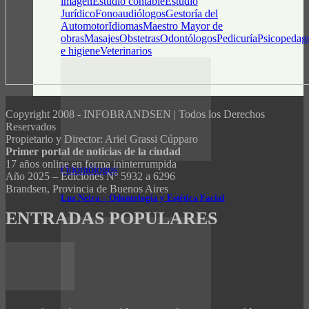
imagen
Estudio contable
Estudio
Jurídico
Fonoaudiólogos
Gestoría del
Automotor
Idiomas
Maestro Mayor de
obras
Masajes
Obstetras
Odontólogos
Pedicuría
Psicopedag
e higiene
Veterinarios
Copyright 2008 - INFOBRANDSEN | Todos los Derechos
Reservados
Propietario y Director: Ariel Grassi Cúpparo
Primer portal de noticias de la ciudad
17 años online en forma ininterrumpida
Odontólogos
Año 2025 – Ediciones Nº 5932 a 6296
Brandsen, Provincia de Buenos Aires
Luz Neira – Odontología y Estética Facial
ENTRADAS POPULARES