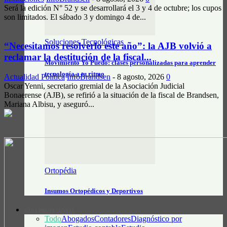
Será la edición N° 52 y se desarrollará el 3 y 4 de octubre; los cupos
son limitados. El sábado 3 y domingo 4 de...
Soluciones Tecnológicas
“Necesitamos resolverlo este año”: la AJB volvió a
reclamar la destitución de la fiscal...
Movimiento Yo Puedo: clases personalizadas para aprender
tecnología a tu ritmo
Actualidad Política
InfoBrandsen
-
8 agosto, 2026
0
Oscar Yenni, secretario gremial de la Asociación Judicial
Bonaerense (AJB), se refirió a la situación de la fiscal de Brandsen,
Mariana Albisu, y aseguró...
Ortopédia
Insumos Ortopédicos y Deportivos
GUÍA PROFESIONAL
Todo
Abogados
Contadores
Diagnóstico por