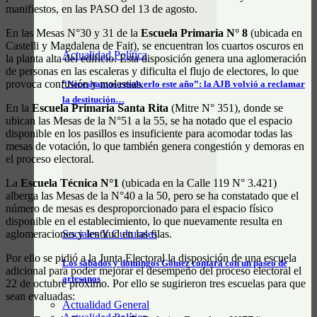
manifiestos, en las PASO del 13 de agosto.
En las Mesas N°30 y 31 de la
Escuela Primaria N° 8
(ubicada en
Castelli y Magdalena de Fait), se encuentran los cuartos oscuros en
Actualidad Política
la planta alta del edificio. Esta disposición genera una aglomeración
de personas en las escaleras y dificulta el flujo de electores, lo que
provoca confusión y molestias.
“Necesitamos resolverlo este año”: la AJB volvió a reclamar
la destitución…
En la
Escuela Primaria Santa Rita
(Mitre N° 351), donde se
ubican las Mesas de la N°51 a la 55, se ha notado que el espacio
disponible en los pasillos es insuficiente para acomodar todas las
mesas de votación, lo que también genera congestión y demoras en
el proceso electoral.
La
Escuela Técnica N°1
(ubicada en la Calle 119 N° 3.421)
alberga las Mesas de la N°40 a la 50, pero se ha constatado que el
número de mesas es desproporcionado para el espacio físico
disponible en el establecimiento, lo que nuevamente resulta en
aglomeraciones y lentitud en las filas.
Sociales Y Culturales
Por ello se pidió a la Junta Electoral la disposición de una escuela
Los sábados y domingos Gómez contará con un paseo de
adicional para poder mejorar el desempeño del proceso electoral el
artesanos
22 de octubre próximo. Por ello se sugirieron tres escuelas para que
sean evaluadas:
Actualidad General