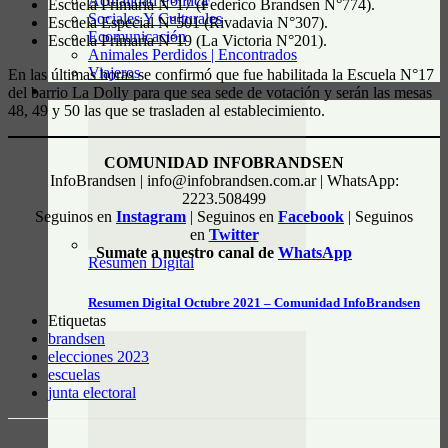
Actualidad Política
Escuela Primaria N°17 (Federico Brandsen N°774).
Sociales Y Culturales
Escuela Especial N°501 (Rivadavia N°307).
Ecomunicación
Escuela Primaria N°19 (La Victoria N°201).
Animales Perdidos | Encontrados
Viajeros
En las últimas horas se confirmó que fue habilitada la Escuela N°17
del barrio La Dolly para que sea sede de votación y serán las mesas
RESUMEN DIGITAL
48, 49 y 50 las que se trasladen al establecimiento.
COMUNIDAD INFOBRANDSEN
InfoBrandsen | info@infobrandsen.com.ar | WhatsApp:
2223.508499
Seguinos en
Instagram
| Seguinos en
Facebook
| Seguinos
en
Twitter
Sumate a nuestro canal de
WhatsApp
Resumen Digital
Resumen Digital Octubre 2021 – Comunidad InfoBrandsen
Etiquetas
brandsen
elecciones 2023
escuelas
junta electoral