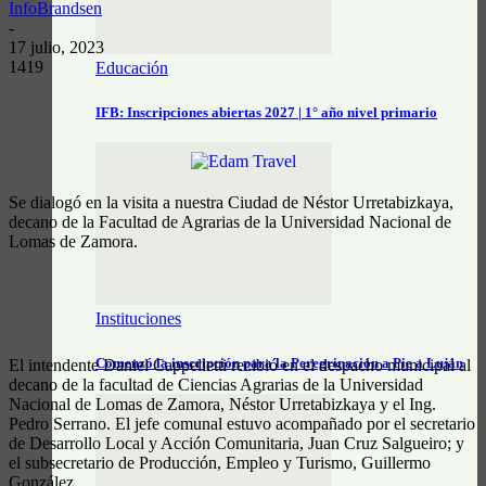
InfoBrandsen
-
17 julio, 2023
1419
Educación
IFB: Inscripciones abiertas 2027 | 1° año nivel primario
Se dialogó en la visita a nuestra Ciudad de Néstor Urretabizkaya,
decano de la Facultad de Agrarias de la Universidad Nacional de
Lomas de Zamora.
Instituciones
Comenzó la inscripción para la Peregrinación a Pie a Luján
El intendente Daniel Cappelletti recibió en el despacho municipal al
decano de la facultad de Ciencias Agrarias de la Universidad
Nacional de Lomas de Zamora, Néstor Urretabizkaya y el Ing.
Pedro Serrano. El jefe comunal estuvo acompañado por el secretario
de Desarrollo Local y Acción Comunitaria, Juan Cruz Salgueiro; y
el subsecretario de Producción, Empleo y Turismo, Guillermo
González.