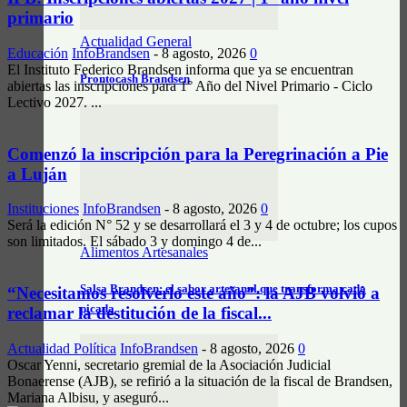
primario
Actualidad General
Educación
InfoBrandsen
-
8 agosto, 2026
0
El Instituto Federico Brandsen informa que ya se encuentran
Prontocash Brandsen
abiertas las inscripciones para 1° Año del Nivel Primario - Ciclo
Lectivo 2027. ...
Comenzó la inscripción para la Peregrinación a Pie
a Luján
Instituciones
InfoBrandsen
-
8 agosto, 2026
0
Será la edición N° 52 y se desarrollará el 3 y 4 de octubre; los cupos
son limitados. El sábado 3 y domingo 4 de...
Alimentos Artesanales
Salsa Brandsen: el sabor artesanal que transforma cada
“Necesitamos resolverlo este año”: la AJB volvió a
picada
reclamar la destitución de la fiscal...
Actualidad Política
InfoBrandsen
-
8 agosto, 2026
0
Oscar Yenni, secretario gremial de la Asociación Judicial
Bonaerense (AJB), se refirió a la situación de la fiscal de Brandsen,
Mariana Albisu, y aseguró...