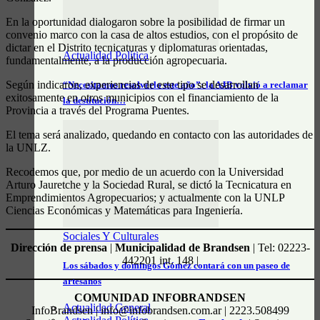
En la oportunidad dialogaron sobre la posibilidad de firmar un
convenio marco con la casa de altos estudios, con el propósito de
dictar en el Distrito tecnicaturas y diplomaturas orientadas,
Actualidad Política
fundamentalmente, a la producción agropecuaria.
Según indicaron, experiencias de este tipo se desarrollan
“Necesitamos resolverlo este año”: la AJB volvió a reclamar
exitosamente en otros municipios con el financiamiento de la
la destitución…
Provincia a través del Programa Puentes.
El tema será analizado, quedando en contacto con las autoridades de
la UNLZ.
Recodemos que, por medio de un acuerdo con la Universidad
Arturo Jauretche y la Sociedad Rural, se dictó la Tecnicatura en
Emprendimientos Agropecuarios; y actualmente con la UNLP
Ciencias Económicas y Matemáticas para Ingeniería.
Sociales Y Culturales
Dirección de prensa
|
Municipalidad de Brandsen
| Tel: 02223-
442201 int. 148 |
Los sábados y domingos Gómez contará con un paseo de
artesanos
COMUNIDAD INFOBRANDSEN
Actualidad General
InfoBrandsen | info@infobrandsen.com.ar | 2223.508499