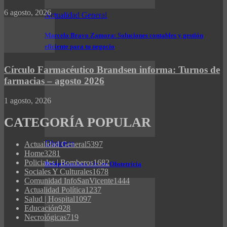
6 agosto, 2026
Actualidad General
Marcelo Bravo Zamora: Soluciones contables y gestión
eficiente para tu negocio
Círculo Farmacéutico Brandsen informa: Turnos de
farmacias – agosto 2026
1 agosto, 2026
CATEGORÍA POPULAR
Obstetras
Actualidad General
5397
Home
3281
Policiales | Bomberos
1682
Belén Gamboa Lic. en Obstetricia
Sociales Y Culturales
1678
Comunidad InfoSanVicente
1444
Actualidad Política
1237
Salud | Hospital
1097
Educación
928
Necrológicas
719