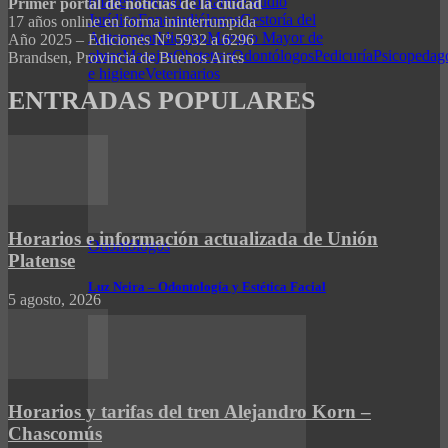
imagen
Estudio contable
Estudio
Primer portal de noticias de la ciudad
Jurídico
Fonoaudiólogos
Gestoría del
17 años online en forma ininterrumpida
Automotor
Idiomas
Maestro Mayor de
Año 2025 – Ediciones Nº 5932 a 6296
obras
Masajes
Obstetras
Odontólogos
Pedicuría
Psicopedag
Brandsen, Provincia de Buenos Aires
e higiene
Veterinarios
ENTRADAS POPULARES
Horarios e información actualizada de Unión
Odontólogos
Platense
Luz Neira – Odontología y Estética Facial
5 agosto, 2026
Horarios y tarifas del tren Alejandro Korn –
Chascomús