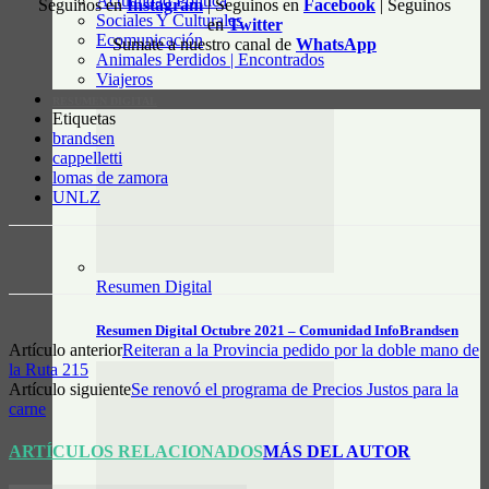
Actualidad Política
Seguinos en
Instagram
| Seguinos en
Facebook
| Seguinos
Sociales Y Culturales
en
Twitter
Ecomunicación
Sumate a nuestro canal de
WhatsApp
Animales Perdidos | Encontrados
Viajeros
RESUMEN DIGITAL
Etiquetas
brandsen
cappelletti
lomas de zamora
UNLZ
Resumen Digital
Resumen Digital Octubre 2021 – Comunidad InfoBrandsen
Artículo anterior
Reiteran a la Provincia pedido por la doble mano de
la Ruta 215
Artículo siguiente
Se renovó el programa de Precios Justos para la
carne
ARTÍCULOS RELACIONADOS
MÁS DEL AUTOR