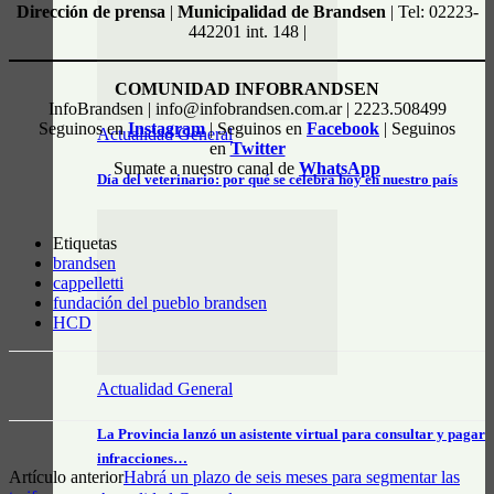
Dirección de prensa
|
Municipalidad de Brandsen
| Tel: 02223-
442201 int. 148 |
COMUNIDAD INFOBRANDSEN
InfoBrandsen | info@infobrandsen.com.ar | 2223.508499
Seguinos en
Instagram
| Seguinos en
Facebook
| Seguinos
Actualidad General
en
Twitter
Sumate a nuestro canal de
WhatsApp
Día del veterinario: por qué se celebra hoy en nuestro país
Etiquetas
brandsen
cappelletti
fundación del pueblo brandsen
HCD
Actualidad General
La Provincia lanzó un asistente virtual para consultar y pagar
infracciones…
Artículo anterior
Habrá un plazo de seis meses para segmentar las