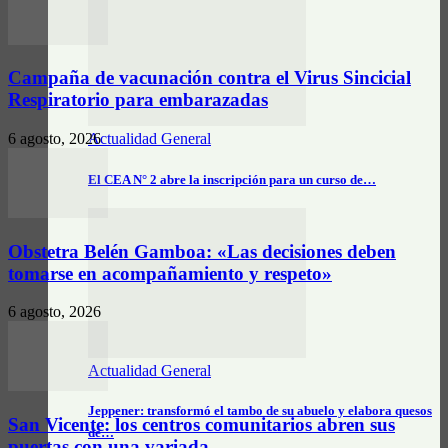
Campaña de vacunación contra el Virus Sincicial
Respiratorio para embarazadas
6 agosto, 2026
Actualidad General
El CEA N° 2 abre la inscripción para un curso de…
Obstetra Belén Gamboa: «Las decisiones deben
tomarse en acompañamiento y respeto»
6 agosto, 2026
Actualidad General
Jeppener: transformó el tambo de su abuelo y elabora quesos
San Vicente: los centros comunitarios abren sus
de…
puertas con una variada...