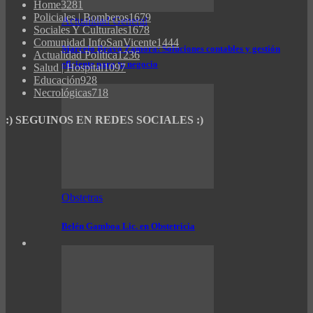
Home
3281
Policiales | Bomberos
1679
Actualidad General
Sociales Y Culturales
1678
Comunidad InfoSanVicente
1444
Marcelo Bravo Zamora: Soluciones contables y gestión
Actualidad Política
1236
eficiente para tu negocio
Salud | Hospital
1097
Educación
928
Necrológicas
718
:) SEGUINOS EN REDES SOCIALES :)
Obstetras
Belén Gamboa Lic. en Obstetricia