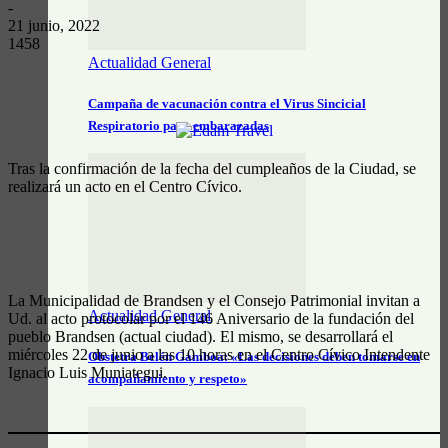
-
21 junio, 2022
1458
Actualidad General
Campaña de vacunación contra el Virus Sincicial
Respiratorio para embarazadas
Tras la confirmación de la fecha del cumpleaños de la Ciudad, se
realizará un acto en el Centro Cívico.
La Municipalidad de Brandsen y el Consejo Patrimonial invitan a
Actualidad General
Ud. al acto protocolar por el 146 Aniversario de la fundación del
pueblo Brandsen (actual ciudad). El mismo, se desarrollará el
miércoles 22 de junio a las 10 horas en el Centro Cívico Intendente
Obstetra Belén Gamboa: «Las decisiones deben tomarse en
Ignacio Luis Muniategui.
acompañamiento y respeto»