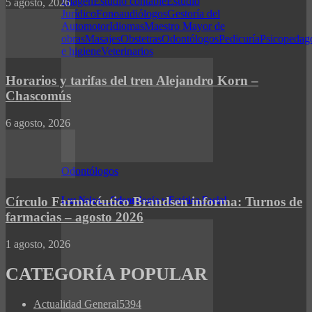
imagen
Estudio contable
Estudio
5 agosto, 2026
Jurídico
Fonoaudiólogos
Gestoría del
Automotor
Idiomas
Maestro Mayor de
obras
Masajes
Obstetras
Odontólogos
Pedicuría
Psicopedag
e higiene
Veterinarios
Horarios y tarifas del tren Alejandro Korn –
Chascomús
6 agosto, 2026
Odontólogos
Luz Neira – Odontología y Estética Facial
Círculo Farmacéutico Brandsen informa: Turnos de
farmacias – agosto 2026
1 agosto, 2026
CATEGORÍA POPULAR
Actualidad General
5394