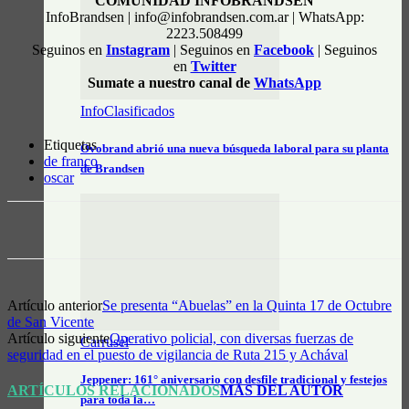
COMUNIDAD INFOBRANDSEN
InfoBrandsen | info@infobrandsen.com.ar | WhatsApp:
2223.508499
Seguinos en
Instagram
| Seguinos en
Facebook
| Seguinos
en
Twitter
Sumate a nuestro canal de
WhatsApp
InfoClasificados
Etiquetas
Ovobrand abrió una nueva búsqueda laboral para su planta
de franco
de Brandsen
oscar
Artículo anterior
Se presenta “Abuelas” en la Quinta 17 de Octubre
de San Vicente
Artículo siguiente
Operativo policial, con diversas fuerzas de
Carrusel
seguridad en el puesto de vigilancia de Ruta 215 y Achával
Jeppener: 161° aniversario con desfile tradicional y festejos
ARTÍCULOS RELACIONADOS
MÁS DEL AUTOR
para toda la…