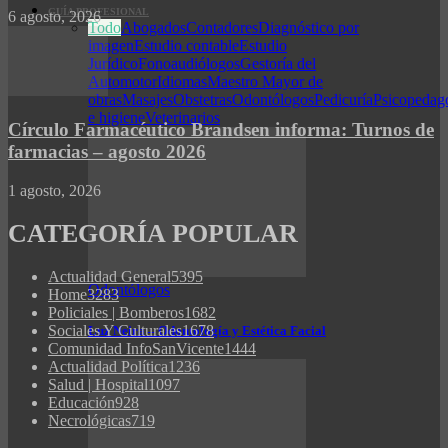
GUÍA PROFESIONAL
6 agosto, 2026
Todo
Abogados
Contadores
Diagnóstico por
imagen
Estudio contable
Estudio
Jurídico
Fonoaudiólogos
Gestoría del
Automotor
Idiomas
Maestro Mayor de
obras
Masajes
Obstetras
Odontólogos
Pedicuría
Psicopedag
e higiene
Veterinarios
Círculo Farmacéutico Brandsen informa: Turnos de
farmacias – agosto 2026
1 agosto, 2026
CATEGORÍA POPULAR
Actualidad General
5395
Odontólogos
Home
3283
Policiales | Bomberos
1682
Sociales Y Culturales
1678
Luz Neira – Odontología y Estética Facial
Comunidad InfoSanVicente
1444
Actualidad Política
1236
Salud | Hospital
1097
Educación
928
Necrológicas
719