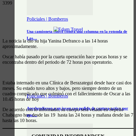
3399
Policiales | Bomberos
Una camioneta chocó contra una columna en la rotonda de
Los…
La noticia la dio su hija Yanina Defranco a las 14 horas
aproximadamente.
Oscar había pasado por la cuarta operación hace pocas horas y se
encontraba dentro del periodo de 72 horas pos operatorio.
Estaba internado en una Clínica de Berazategui desde hace casi dos
meses. Su estado tuvo altos y bajos, pero siempre dentro de un
cuadro complicado que culminó con el fallecimiento de Oscar a las
Policiales | Bomberos
10.45 horas de hoy
Aprehendieron a un joven con pedido de captura activo por
De acuerdo con lo informado, su cuerpo será velado en Sepelio
Chabagno hoy desde las 19 hasta las 24 horas y mañana desde las 7
una…
hasta las 10 horas.