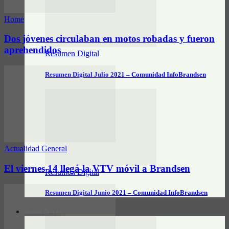
Home
Dos jóvenes circulaban en motos robadas y fueron
aprehendidos
Resumen Digital
Resumen Digital Julio 2021 – Comunidad InfoBrandsen
Actualidad General
El viernes 14 llegá la VTV móvil a Brandsen
Resumen Digital
Resumen Digital Junio 2021 – Comunidad InfoBrandsen
DATOS ÚTILES