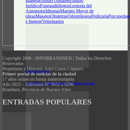
imagen
Estudio contable
Estudio
Jurídico
Fonoaudiólogos
Gestoría del
Automotor
Idiomas
Maestro Mayor de
obras
Masajes
Obstetras
Odontólogos
Pedicuría
Psicopedag
e higiene
Veterinarios
Copyright 2008 - INFOBRANDSEN | Todos los Derechos
Reservados
Propietario y Director: Ariel Grassi Cúpparo
Odontólogos
Primer portal de noticias de la ciudad
17 años online en forma ininterrumpida
Luz Neira – Odontología y Estética Facial
Año 2025 – Ediciones Nº 5932 a 6296
Brandsen, Provincia de Buenos Aires
ENTRADAS POPULARES