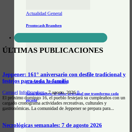
Actualidad General
Prontocash Brandsen
ÚLTIMAS PUBLICACIONES
Jeppener: 161° aniversario con desfile tradicional y
festejos para toda la familia
Alimentos Artesanales
Carrusel
InfoBrandsen
-
7 agosto, 2026
0
Salsa Brandsen: el sabor artesanal que transforma cada
El próximo domingo 16, el pueblo festejará su cumpleaños con un
picada
cargado cronograma actividades recreativas, culturales y
gastronómicas. La comunidad de Jeppener se prepara para...
Necrológicas semanales: 7 de agosto 2026