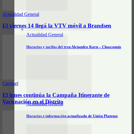
Actualidad General
El viernes 14 llegá la VTV móvil a Brandsen
Actualidad General
Horarios y tarifas del tren Alejandro Korn – Chascomús
Carrusel
El lunes continúa la Campaña Itinerante de
Vacunación en el Distrito
Actualidad General
Horarios e información actualizada de Unión Platense