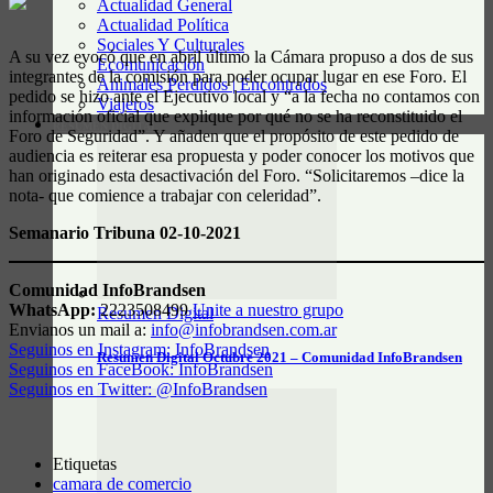
Actualidad General
Actualidad Política
Sociales Y Culturales
A su vez evocó que en abril último la Cámara propuso a dos de sus
Ecomunicación
integrantes de la comisión para poder ocupar lugar en ese Foro. El
Animales Perdidos | Encontrados
pedido se hizo ante el Ejecutivo local y “a la fecha no contamos con
Viajeros
información oficial que explique por qué no se ha reconstituido el
RESUMEN DIGITAL
Foro de Seguridad”. Y añaden que el propósito de este pedido de
audiencia es reiterar esa propuesta y poder conocer los motivos que
han originado esta desactivación del Foro. “Solicitaremos –dice la
nota- que comience a trabajar con celeridad”.
Semanario Tribuna 02-10-2021
Comunidad InfoBrandsen
WhatsApp:
2223508499
Unite a nuestro grupo
Resumen Digital
Envianos un mail a:
info@infobrandsen.com.ar
Seguinos en Instagram: InfoBrandsen
Resumen Digital Octubre 2021 – Comunidad InfoBrandsen
Seguinos en FaceBook: InfoBrandsen
Seguinos en Twitter: @InfoBrandsen
Etiquetas
camara de comercio