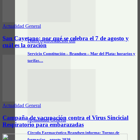
Actualidad General
San Cayetano: por qué se celebra el 7 de agosto y
Datos e Información útil
cuál es la oración
Servicio Constitución – Brandsen – Mar del Plata: horarios y
tarifas…
Actualidad General
Campaña de vacunación contra el Virus Sincicial
Actualidad General
Respiratorio para embarazadas
Círculo Farmacéutico Brandsen informa: Turnos de
farmacias – agosto 2026