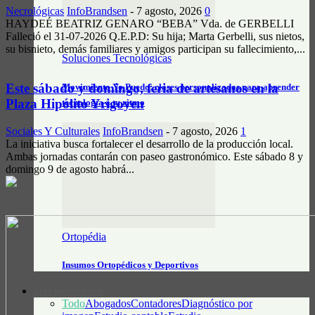
Necrológicas
InfoBrandsen
-
7 agosto, 2026
0
HAYDEÉ BEATRIZ GENARO “BEBA” Vda. de GERBELLI
Falleció el 31-07-2026 Q.E.P.D: Su hija; Marta Gerbelli, sus nietos,
su bisnieto, demás familiares y amigos participan su fallecimiento,...
Soluciones Tecnológicas
Este sábado y domingo, feria de artesanos en la
Movimiento Yo Puedo: clases personalizadas para aprender
Plaza Hipólito Yrigoyen
tecnología a tu ritmo
Sociales Y Culturales
InfoBrandsen
-
7 agosto, 2026
1
La iniciativa busca fortalecer el desarrollo de la producción local.
Ambas jornadas contarán con paseo gastronómico. Este sábado 8 y
domingo 9 de agosto habrá...
Ortopédia
Insumos Ortopédicos y Deportivos
GUÍA PROFESIONAL
Todo
Abogados
Contadores
Diagnóstico por