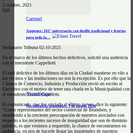
2 octubre, 2021
920
Carrusel
Jeppener: 161° aniversario con desfile tradicional y festejos
para toda la…
Semanario Tribuna 02-10-2021
En el marco de los últimos hechos delictivos, solicitó una audiencia
con el intendente Cappelletti
El raid delictivo de los últimos días en la Ciudad mantiene en vilo a
los vecinos y las instituciones no son la excepción. Es por ello que la
Cámara de Comercio, Industria y Producción envió un escrito al
Ejecutivo con el motivo de tener una charla en la Municipalidad con
Necrológicas
el intendente Daniel Capelletti.
El comunicado, que fue enviado el último jueves, dice lo siguiente:
Necrológicas semanales: 7 de agosto 2026
“Como representantes del sector comercial de Brandsen, y
atendiendo a la creciente preocupación de nuestros asociados con
respecto a los recientes sucesos de inseguridad que son de dominio
público, es que venimos a requerirle, la chance de encontrarnos en
audiencia, en pos de hacerle llegar las inquietudes de nuestros