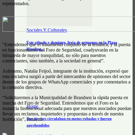
representados.
Sociales Y Culturales
Este sábado y domingo, feria de artesanos en la Plaza
“Entendemos que el tratamiento conjunto de la temática, y la puesta
Hipólito…
en funcionamiento del Foro de Seguridad, coadyuvarán en la
búsqueda de mayor tranquilidad, no sólo para nuestros
comerciantes, sino también, a la sociedad en general”.
Asímismo, Natalia Feijoó, integrante de la institución, expresó que
esta iniciativa surgió a partir del intercambio de opiniones del sector
dentro de los grupos de WhatsApp comerciales y por comentarios a
la comisión directiva.
“Solicitaremos a la Municipalidad de Brandsen la rápida puesta en
marcha del Foro de Seguridad. Entendemos que el Foro es la
Home
instancia Institucional adecuada para que nuestros asociados puedan
llevar sus reclamos, inquietudes y propuestas a través de nuestra
Dos jóvenes circulaban en motos robadas y fueron
Institución”, remarcó.
aprehendidos