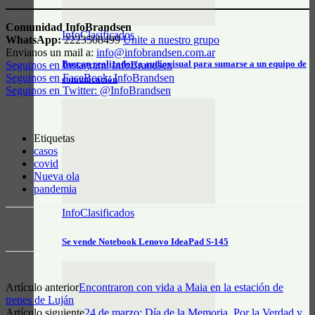
Comunidad InfoBrandsen
InfoClasificados
WhatsApp:
2223508499
Unite a nuestro grupo
Envianos un mail a:
info@infobrandsen.com.ar
Buscan realizador/a audiovisual para sumarse a un equipo de
Seguinos en Instagram: InfoBrandsen
Seguinos en FaceBook: InfoBrandsen
comunicación
Seguinos en Twitter: @InfoBrandsen
Etiquetas
casos
covid
Nueva ola
pandemia
InfoClasificados
Se vende Notebook Lenovo IdeaPad S-145
Artículo anterior
Encontraron con vida a Maia en la estación de
trenes de Luján
Artículo siguiente
24 de marzo: Día de la Memoria, Por la Verdad y