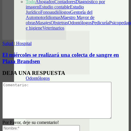
Todo
Abogados
Contadores
Diagnóstico por
imagen
Estudio contable
Estudio
Jurídico
Fonoaudiólogos
Gestoría del
Automotor
Idiomas
Maestro Mayor de
obras
Masajes
Obstetras
Odontólogos
Pedicuría
Psicopedag
e higiene
Veterinarios
Salud | Hospital
El miércoles se realizará una colecta de sangre en
Plaza Brandsen
DEJA UNA RESPUESTA
Odontólogos
Luz Neira – Odontología y Estética Facial
Por Favor, deje su comentario!