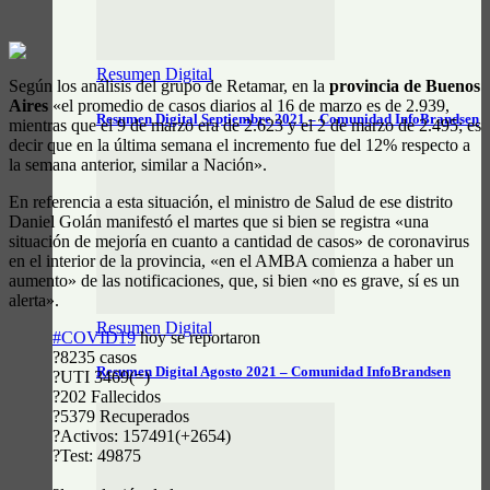
Resumen Digital
Según los análisis del grupo de Retamar, en la
provincia de Buenos
Aires
«el promedio de casos diarios al 16 de marzo es de 2.939,
Resumen Digital Septiembre 2021 – Comunidad InfoBrandsen
mientras que el 9 de marzo era de 2.623 y el 2 de marzo de 2.495; es
decir que en la última semana el incremento fue del 12% respecto a
la semana anterior, similar a Nación».
En referencia a esta situación, el ministro de Salud de ese distrito
Daniel Golán manifestó el martes que si bien se registra «una
situación de mejoría en cuanto a cantidad de casos» de coronavirus
en el interior de la provincia, «en el AMBA comienza a haber un
aumento» de las notificaciones, que, si bien «no es grave, sí es un
alerta».
Resumen Digital
#COVID19
hoy se reportaron
?8235 casos
Resumen Digital Agosto 2021 – Comunidad InfoBrandsen
?UTI 3469(=)
?202 Fallecidos
?5379 Recuperados
?Activos: 157491(+2654)
?Test: 49875