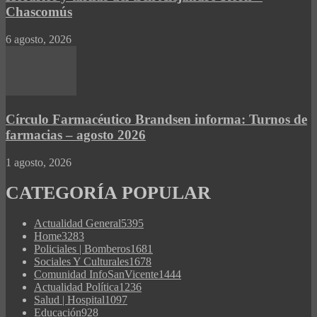
Chascomús
6 agosto, 2026
Círculo Farmacéutico Brandsen informa: Turnos de
farmacias – agosto 2026
1 agosto, 2026
CATEGORÍA POPULAR
Actualidad General
5395
Home
3283
Policiales | Bomberos
1681
Sociales Y Culturales
1678
Comunidad InfoSanVicente
1444
Actualidad Política
1236
Salud | Hospital
1097
Educación
928