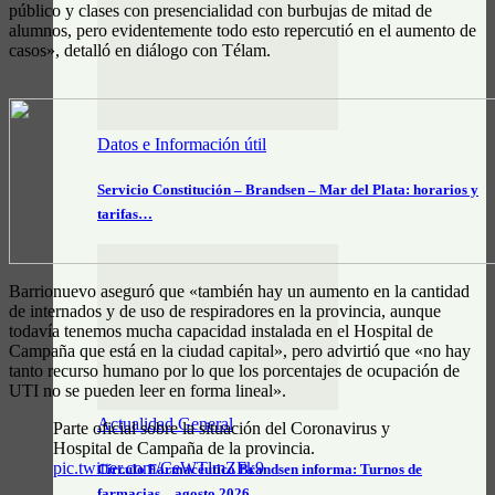
público y clases con presencialidad con burbujas de mitad de
alumnos, pero evidentemente todo esto repercutió en el aumento de
casos», detalló en diálogo con Télam.
Datos e Información útil
Servicio Constitución – Brandsen – Mar del Plata: horarios y
tarifas…
Barrionuevo aseguró que «también hay un aumento en la cantidad
de internados y de uso de respiradores en la provincia, aunque
todavía tenemos mucha capacidad instalada en el Hospital de
Campaña que está en la ciudad capital», pero advirtió que «no hay
tanto recurso humano por lo que los porcentajes de ocupación de
UTI no se pueden leer en forma lineal».
Actualidad General
Parte oficial sobre la situación del Coronavirus y
Hospital de Campaña de la provincia.
pic.twitter.com/CeWTlmZFk9
Círculo Farmacéutico Brandsen informa: Turnos de
farmacias – agosto 2026