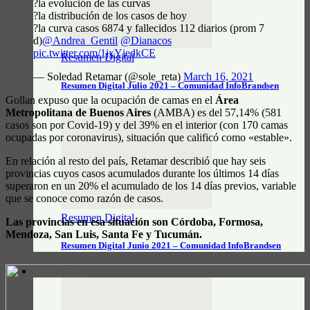
?la evolución de las curvas
?la distribución de los casos de hoy
?la curva casos 6874 y fallecidos 112 diarios (prom 7
d)
@Andrea_Gentil
@Dianacos
pic.twitter.com/1jxYjedkCE
Resumen Digital
— Soledad Retamar (@sole_reta)
March 16, 2021
Resumen Digital Julio 2021 – Comunidad InfoBrandsen
Gollan expuso que la ocupación de camas en el
Área
Metropolitana de Buenos Aires
(AMBA) es del 57,14% (581
casos son por Covid-19) y del 39% en el interior (con 170 camas
ocupadas por coronavirus), situación que calificó como «estable».
En relación al resto del país, Retamar describió que hay seis
provincias cuyos casos acumulados durante los últimos 14 días
superaron en un 20% el acumulado de los 14 días previos, variable
que se conoce como razón de casos.
Resumen Digital
Las provincias en esa situación son Córdoba, Formosa,
Mendoza, San Luis, Santa Fe y Tucumán.
Resumen Digital Junio 2021 – Comunidad InfoBrandsen
DATOS ÚTILES