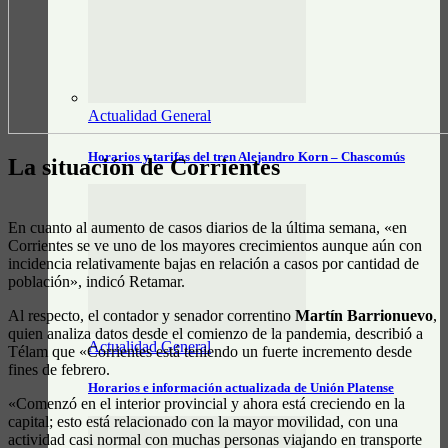
Actualidad General
Horarios y tarifas del tren Alejandro Korn – Chascomús
La situación de Corrientes
En cuanto al aumento de casos diarios de la última semana, «en
Corrientes se ve uno de los mayores crecimientos aunque aún con
incidencia relativamente bajas en relación a casos por cantidad de
población», indicó Retamar.
Al respecto, el contador y senador correntino
Martín Barrionuevo
,
quien analiza datos desde el comienzo de la pandemia, describió a
Actualidad General
Télam que «Corrientes está teniendo un fuerte incremento desde
fines de febrero.
Horarios e información actualizada de Unión Platense
«Comenzó en el interior provincial y ahora está creciendo en la
capital; esto está relacionado con la mayor movilidad, con una
actividad casi normal con muchas personas viajando en transporte