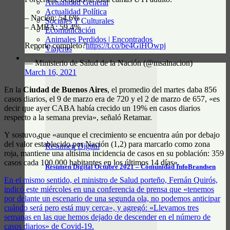
Actualidad General
Actualidad Política
– Nación: 54,6%
Sociales Y Culturales
– AMBA: 59,4%
Ecomunicación
Animales Perdidos | Encontrados
Reporte completo?
https://t.co/be4GiHOwpj
Viajeros
RESUMEN DIGITAL
— Ministerio de Salud de la Nación (@msalnacion)
March 16, 2021
En la
Ciudad de Buenos Aires
, el promedio del martes daba 856
casos diarios, el 9 de marzo era de 720 y el 2 de marzo de 657, «es
decir que ayer CABA había crecido un 19% en casos diarios
respecto a la semana previa», señaló Retamar.
Y sostuvo que «aunque el crecimiento se encuentra aún por debajo
del valor establecido por Nación (1,2) para marcarlo como zona
Resumen Digital
roja, mantiene una altísima incidencia de casos en su población: 359
casos cada 100.000 habitantes en los últimos 14 días».
Resumen Digital Octubre 2021 – Comunidad InfoBrandsen
En el mismo sentido, el ministro de Salud porteño, Fernán Quirós,
indicó este miércoles en una conferencia de prensa que «tenemos
por delante un escenario de una segunda ola, no podemos anticipar
cuándo será pero está muy cerca», y agregó: «Llevamos tres
semanas en las que hemos dejado de descender en el número de
casos diarios» de Covid-19.