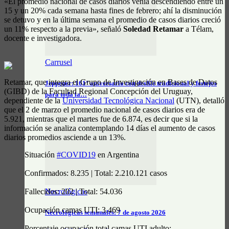
«El promedio nacional de casos diarios venía descendiendo entre un
15 y un 20% cada semana hasta fines de febrero; ahí la disminución
se detuvo y en la última semana el promedio de casos diarios creció
un 11% respecto a la previa», señaló
Soledad Retamar
a Télam,
docente e investigadora.
Carrusel
Retamar, que integra el Grupo de Investigación en Bases de Datos
Jeppener: 161° aniversario con desfile tradicional y festejos
(GIBD) de la Facultad Regional Concepción del Uruguay,
para toda la…
dependiente de la
Universidad Tecnológica Nacional
(UTN), detalló
que el 2 de marzo el promedio nacional de casos diarios era de
5.921, mientras que el martes fue de 6.874, es decir que si la
información se analiza contemplando 14 días el aumento de casos
diarios promedios asciende a un 13%.
Situación
#COVID19
en Argentina
Confirmados: 8.235 | Total: 2.210.121 casos
Fallecidos: 202 | Total: 54.036
Necrológicas
Ocupación camas UTI: 3.469
Necrológicas semanales: 7 de agosto 2026
Porcentaje ocupación total camas UTI adulto: