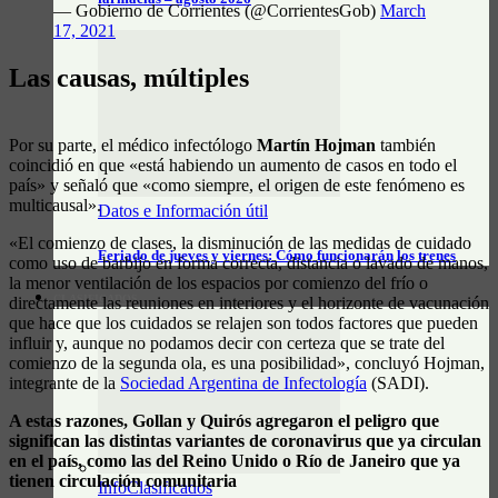
— Gobierno de Corrientes (@CorrientesGob)
March
17, 2021
Las causas, múltiples
Por su parte, el médico infectólogo
Martín Hojman
también
coincidió en que «está habiendo un aumento de casos en todo el
país» y señaló que «como siempre, el origen de este fenómeno es
multicausal».
Datos e Información útil
«El comienzo de clases, la disminución de las medidas de cuidado
Feriado de jueves y viernes: Cómo funcionarán los trenes
como uso de barbijo en forma correcta, distancia o lavado de manos,
la menor ventilación de los espacios por comienzo del frío o
CLASIFICADOS
directamente las reuniones en interiores y el horizonte de vacunación
que hace que los cuidados se relajen son todos factores que pueden
influir y, aunque no podamos decir con certeza que se trate del
comienzo de la segunda ola, es una posibilidad», concluyó Hojman,
integrante de la
Sociedad Argentina de Infectología
(SADI).
A estas razones, Gollan y Quirós agregaron el peligro que
significan las distintas variantes de coronavirus que ya circulan
en el país, como las del Reino Unido o Río de Janeiro que ya
tienen circulación comunitaria
InfoClasificados