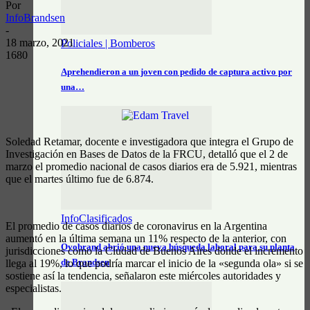
Por
InfoBrandsen
-
18 marzo, 2021
Policiales | Bomberos
1680
Aprehendieron a un joven con pedido de captura activo por
una…
Soledad Retamar, docente e investigadora que integra el Grupo de
Investigación en Bases de Datos de la FRCU, detalló que el 2 de
marzo el promedio nacional de casos diarios era de 5.921, mientras
que el martes último fue de 6.874.
InfoClasificados
El promedio de casos diarios de coronavirus en la Argentina
aumentó en la última semana un 11% respecto de la anterior, con
Ovobrand abrió una nueva búsqueda laboral para su planta
jurisdicciones como la Ciudad de Buenos Aires donde el incremento
de Brandsen
llega al 19%, lo que podría marcar el inicio de la «segunda ola» si se
sostiene así la tendencia, señalaron este miércoles autoridades y
especialistas.