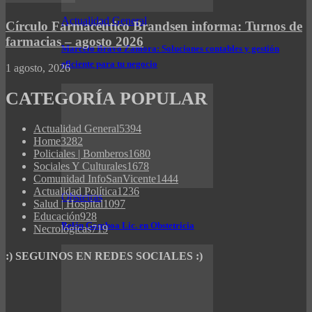
Actualidad General
Círculo Farmacéutico Brandsen informa: Turnos de
farmacias – agosto 2026
Marcelo Bravo Zamora: Soluciones contables y gestión
eficiente para tu negocio
1 agosto, 2026
CATEGORÍA POPULAR
Actualidad General
5394
Home
3282
Policiales | Bomberos
1680
Sociales Y Culturales
1678
Comunidad InfoSanVicente
1444
Actualidad Política
1236
Obstetras
Salud | Hospital
1097
Educación
928
Belén Gamboa Lic. en Obstetricia
Necrológicas
719
:) SEGUINOS EN REDES SOCIALES :)