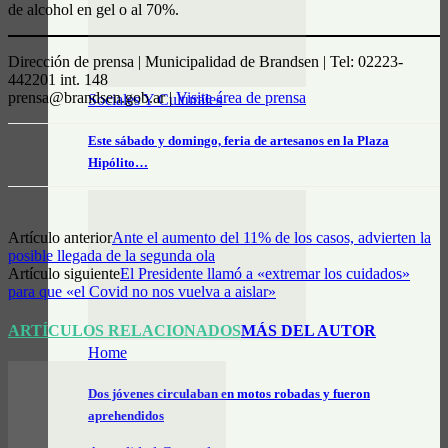
de alcohol en gel o al 70%.
Dirección de prensa | Municipalidad de Brandsen | Tel: 02223-
442201 int. 148
prensa@brandsen.gob.ar |
Visite área de prensa
Sociales Y Culturales
Este sábado y domingo, feria de artesanos en la Plaza
Hipólito…
Artículo anterior
Ante el aumento del 11% de los casos, advierten la
posible llegada de la segunda ola
Artículo siguiente
El Presidente llamó a «extremar los cuidados»
para que «el Covid no nos vuelva a aislar»
ARTÍCULOS RELACIONADOS
MÁS DEL AUTOR
Home
Dos jóvenes circulaban en motos robadas y fueron
aprehendidos