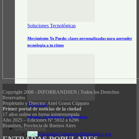
Soluciones Tecnológicas
Movimiento Yo Puedo: clases personalizadas para aprender
tecnología a tu ritmo
Copyright 2008 - INFOBRANDSEN | Todos los Derechos
Reservados
Propietario y Director: Ariel Grassi Cúpparo
Ortopédia
Primer portal de noticias de la ciudad
17 años online en forma ininterrumpida
Insumos Ortopédicos y Deportivos
Año 2025 – Ediciones Nº 5932 a 6296
Brandsen, Provincia de Buenos Aires
GUÍA PROFESIONAL
Todo
Abogados
Contadores
Diagnóstico por