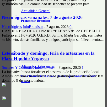
gastronómicas. La comunidad de Jeppener se prepara para...
Actualidad General
Necrológicas semanales: 7 de agosto 2026
Prontocash Brandsen
Necrológicas
InfoBrandsen
-
7 agosto, 2026
0
HAYDEÉ BEATRIZ GENARO “BEBA” Vda. de GERBELLI
Falleció el 31-07-2026 Q.E.P.D: Su hija; Marta Gerbelli, sus nietos,
su bisnieto, demás familiares y amigos participan su fallecimiento,...
Este sábado y domingo, feria de artesanos en la
Plaza Hipólito Yrigoyen
Alimentos Artesanales
Sociales Y Culturales
InfoBrandsen
-
7 agosto, 2026
1
La iniciativa busca fortalecer el desarrollo de la producción local.
Ambas jornadas contarán con paseo gastronómico. Este sábado 8 y
Salsa Brandsen: el sabor artesanal que transforma cada
domingo 9 de agosto habrá...
picada