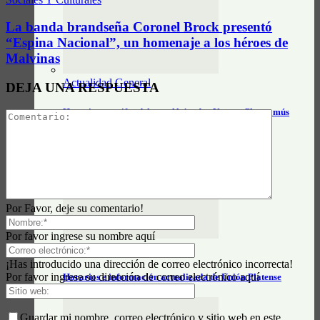
La banda brandseña Coronel Brock presentó
“Espina Nacional”, un homenaje a los héroes de
Malvinas
Actualidad General
DEJA UNA RESPUESTA
Horarios y tarifas del tren Alejandro Korn – Chascomús
Por Favor, deje su comentario!
Por favor ingrese su nombre aquí
Actualidad General
¡Has introducido una dirección de correo electrónico incorrecta!
Por favor ingrese su dirección de correo electrónico aquí
Horarios e información actualizada de Unión Platense
Guardar mi nombre, correo electrónico y sitio web en este