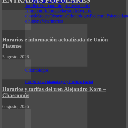
ENTRADAS POPULARES
imagen
Estudio contable
Estudio
Jurídico
Fonoaudiólogos
Gestoría del
Automotor
Idiomas
Maestro Mayor de
obras
Masajes
Obstetras
Odontólogos
Pedicuría
Psicopedag
e higiene
Veterinarios
Horarios e información actualizada de Unión
Platense
5 agosto, 2026
Odontólogos
Luz Neira – Odontología y Estética Facial
Horarios y tarifas del tren Alejandro Korn –
Chascomús
6 agosto, 2026