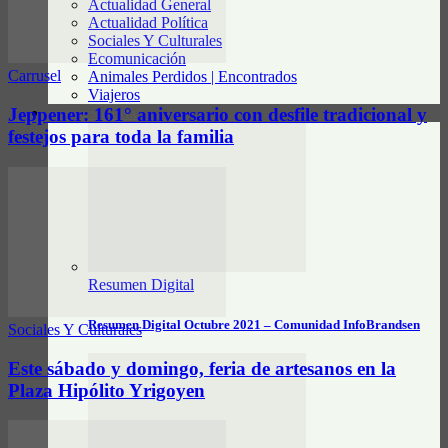
Actualidad General
Actualidad Política
Sociales Y Culturales
Ecomunicación
Carrusel
Animales Perdidos | Encontrados
Viajeros
Jeppener: 161° aniversario con desfile tradicional y
RESUMEN DIGITAL
festejos para toda la familia
Resumen Digital
Resumen Digital Octubre 2021 – Comunidad InfoBrandsen
Sociales Y Culturales
Este sábado y domingo, feria de artesanos en la
Plaza Hipólito Yrigoyen