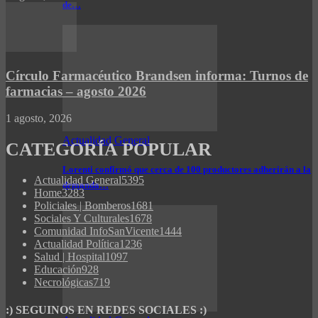
de…
Círculo Farmacéutico Brandsen informa: Turnos de
farmacias – agosto 2026
1 agosto, 2026
Actualidad General
CATEGORÍA POPULAR
Lorenti confirmó que cerca de 100 productores adherirán a la
Actualidad General
5395
demanda…
Home
3283
Policiales | Bomberos
1681
Sociales Y Culturales
1678
Comunidad InfoSanVicente
1444
Actualidad Política
1236
Salud | Hospital
1097
Educación
928
Necrológicas
719
:) SEGUINOS EN REDES SOCIALES :)