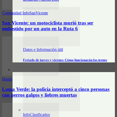
Comunidad InfoSanVicente
San Vicente: un motociclista murió tras ser
embestido por un auto en la Ruta 6
Datos e Información útil
Feriado de jueves y viernes: Cómo funcionarán los trenes
CLASIFICADOS
Home
Loma Verde: la policía interceptó a cinco personas
con perros galgos y liebres muertas
InfoClasificados