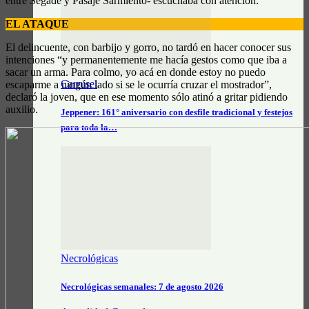
entre Segade y Pasaje Sarmiento- escuchaba con atención.
EL ATAQUE
El delincuente, con barbijo y gorro, no tardó en hacer conocer sus
intenciones “y permanentemente me hacía gestos como que iba a
sacar un arma. Para colmo, yo acá en donde estoy no puedo
Carrusel
escaparme a ningún lado si se le ocurría cruzar el mostrador”,
declaró la joven, que en ese momento sólo atinó a gritar pidiendo
auxilio.
Jeppener: 161° aniversario con desfile tradicional y festejos
para toda la…
Necrológicas
Necrológicas semanales: 7 de agosto 2026