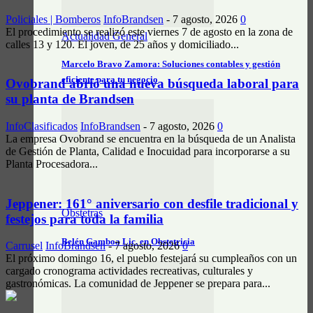
Policiales | Bomberos
InfoBrandsen
-
7 agosto, 2026
0
El procedimiento se realizó este viernes 7 de agosto en la zona de
Actualidad General
calles 13 y 120. El joven, de 25 años y domiciliado...
Marcelo Bravo Zamora: Soluciones contables y gestión
eficiente para tu negocio
Ovobrand abrió una nueva búsqueda laboral para
su planta de Brandsen
InfoClasificados
InfoBrandsen
-
7 agosto, 2026
0
La empresa Ovobrand se encuentra en la búsqueda de un Analista
de Gestión de Planta, Calidad e Inocuidad para incorporarse a su
Planta Procesadora...
Jeppener: 161° aniversario con desfile tradicional y
Obstetras
festejos para toda la familia
Belén Gamboa Lic. en Obstetricia
Carrusel
InfoBrandsen
-
7 agosto, 2026
0
El próximo domingo 16, el pueblo festejará su cumpleaños con un
cargado cronograma actividades recreativas, culturales y
gastronómicas. La comunidad de Jeppener se prepara para...