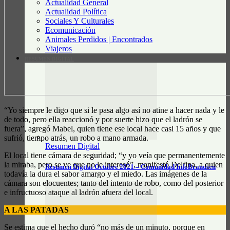
Actualidad General
Actualidad Política
Sociales Y Culturales
Ecomunicación
Animales Perdidos | Encontrados
Viajeros
RESUMEN DIGITAL
“Yo siempre le digo que si le pasa algo así no atine a hacer nada y le
de todo, pero ella reaccionó y por suerte hizo que el ladrón se
fuera”, agregó Mabel, quien tiene ese local hace casi 15 años y que
sufrió, tiempo atrás, un robo a mano armada.
Resumen Digital
El local tiene cámara de seguridad; “y yo veía que permanentemente
la miraba, pero se ve que no le interesó”, manifestó Delfina, a quien
Resumen Digital Octubre 2021 – Comunidad InfoBrandsen
todavía la dura el sabor amargo y el miedo. Las imágenes de la
cámara son elocuentes; tanto del intento de robo, como del posterior
e infructuoso ataque al ladrón afuera del local.
A LAS PATADAS
Se estima que el hecho duró “no más de un minuto, porque en