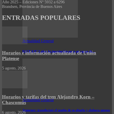
Año 2025 – Ediciones Nº 5932 a 6296
Brandsen, Provincia de Buenos Aires
ENTRADAS POPULARES
Actualidad General
El CEA N° 2 abre la inscripción para un curso de…
Horarios e información actualizada de Unión
Platense
5 agosto, 2026
Horarios y tarifas del tren Alejandro Korn –
Actualidad General
Chascomús
Jeppener: transformó el tambo de su abuelo y elabora quesos
6 agosto, 2026