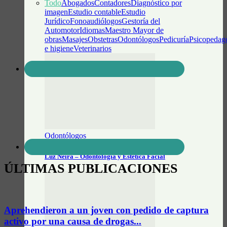
Todo
Abogados
Contadores
Diagnóstico por
imagen
Estudio contable
Estudio
Jurídico
Fonoaudiólogos
Gestoría del
Automotor
Idiomas
Maestro Mayor de
obras
Masajes
Obstetras
Odontólogos
Pedicuría
Psicopedag
e higiene
Veterinarios
Odontólogos
Luz Neira – Odontología y Estética Facial
ÚLTIMAS PUBLICACIONES
Aprehendieron a un joven con pedido de captura
activo por una causa de drogas...