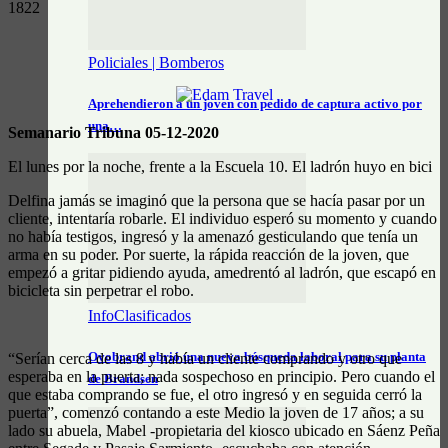
1822
Policiales | Bomberos
Aprehendieron a un joven con pedido de captura activo por
una…
Semanario Tribuna 05-12-2020
El lunes por la noche, frente a la Escuela 10. El ladrón huyo en bici
Delfina jamás se imaginó que la persona que se hacía pasar por un
cliente, intentaría robarle. El individuo esperó su momento y cuando
no había testigos, ingresó y la amenazó gesticulando que tenía un
arma en su poder. Por suerte, la rápida reacción de la joven, que
empezó a gritar pidiendo ayuda, amedrentó al ladrón, que escapó en
bicicleta sin perpetrar el robo.
InfoClasificados
Ovobrand abrió una nueva búsqueda laboral para su planta
“Serían cerca de las 8 y había un cliente comprando y otro que
esperaba en la puerta; nada sospechoso en principio. Pero cuando el
de Brandsen
que estaba comprando se fue, el otro ingresó y en seguida cerró la
puerta”, comenzó contando a este Medio la joven de 17 años; a su
lado su abuela, Mabel -propietaria del kiosco ubicado en Sáenz Peña