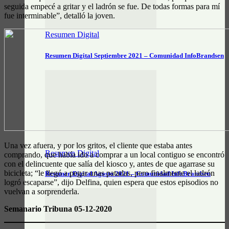
seguida empecé a gritar y el ladrón se fue. De todas formas para mí
fue interminable”, detalló la joven.
Resumen Digital
Resumen Digital Septiembre 2021 – Comunidad InfoBrandsen
Una vez afuera, y por los gritos, el cliente que estaba antes
Resumen Digital
comprando, que había ido a comprar a un local contiguo se encontró
con el delincuente que salía del kiosco y, antes de que agarrase su
bicicleta; “le llegó a pegar unas patadas, pero finalmente el ladrón
Resumen Digital Agosto 2021 – Comunidad InfoBrandsen
logró escaparse”, dijo Delfina, quien espera que estos episodios no
vuelvan a sorprenderla.
Semanario Tribuna 05-12-2020