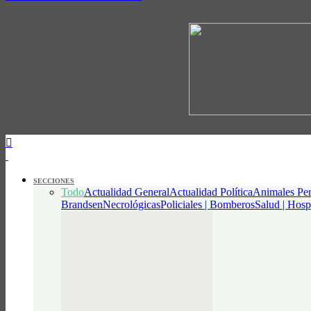
SECCIONES
Todo
Actualidad General
Actualidad Política
Animales Per
Brandsen
Necrológicas
Policiales | Bomberos
Salud | Hosp