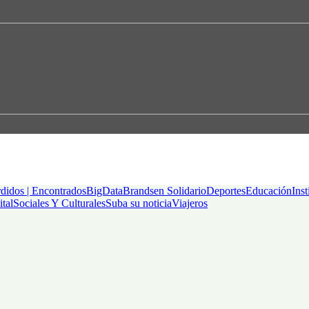
didos | Encontrados
BigData
Brandsen Solidario
Deportes
Educación
Inst
ital
Sociales Y Culturales
Suba su noticia
Viajeros