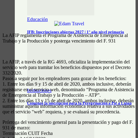
Educación
IFB: Inscripciones abiertas 2027 | 1° año nivel primario
La AFIP reglamenta el Programa de Asistencia de Emergencia al
Trabajo y la Producción y posterga vencimiento del F. 931
La AFIP, a través de la RG 4693, oficializa la implementación del
servicio web para tramitar los beneficios dispuestos por el Decreto
332/2020.
Pasos a seguir por los empleadores para gozar de los beneficios:
1. Entre los días 9 y 15 de abril de 2020, ambos inclusive, deberán
registrarse en el servicio web, denominado “Programa de Asistencia
Instituciones
de Emergencia al Trabajo y la Producción – ATP”.
2. Entre los días 13 y 15 de abril de 2020, ambos inclusive, deberán
Comenzó la inscripción para la Peregrinación a Pie a Luján
suministrar aquella información económica relativa a sus actividades
que el servicio “web” requiera, y se evaluará su procedencia.
Prórroga del vencimiento general para la presentación y pago del F.
931 de marzo:
Terminación CUIT Fecha