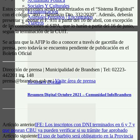
Actualidad Política
Sociales Y Culturales
Estos contribuyentes serán caracterizados en el “Sistema Registral”
Ecomunicación
con el código “460 – Beneficio Dto. 332/2020”. Además, deberán
Animales Perdidos | Encontrados
presentar y abonar el F. 931 a partir del 16 de abril, con excepción
Viajeros
de las contribuciones al SIPA, que lo harán a partir del 16 de junio,
RESUMEN DIGITAL
según la terminación de la CUIT.
Se aclara que la AFIP lo dio a conocer a través de gacetilla de
prensa, pero todavía se encuentra pendiente de publicación en el
Boletín Oficial
Dirección de prensa | Municipalidad de Brandsen | Tel: 02223-
442201 int. 148
prensa@brandsen.gob.ar |
Visite área de prensa
Resumen Digital
Resumen Digital Octubre 2021 – Comunidad InfoBrandsen
Artículo anterior
IFE: Los inscriptos con DNI terminados en 6 y 7 y
que posean CBU ya pueden verificar si su trámite fue aprobado
Artículo siguiente
El uso de barbijo será obligatorio en la Provincia