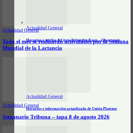
Actualidad General
Actualidad General
Horarios y tarifas del tren Alejandro Korn – Chascomús
Todo el mes se realizarán actividades por la Semana
Mundial de la Lactancia
Actualidad General
Actualidad General
Horarios e información actualizada de Unión Platense
Semanario Tribuna – tapa 8 de agosto 2026