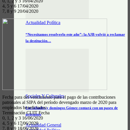
0, 1, 2 y 3 16/04/2020
4, 5 y 6 17/04/2020
7, 8 y 9 20/04/2020
Actualidad Política
“Necesitamos resolverlo este año”: la AJB volvió a reclamar
la destitución…
Sociales Y Culturales
Fecha para del vencimiento para el pago de las contribuciones
patronales al SIPA del período devengado marzo de 2020 para
empleados beneficiados:
Los sábados y domingos Gómez contará con un paseo de
Terminación CUIT Fecha
artesanos
0, 1, 2 y 3 16/06/2020
4, 5 y 6 17/06/2020
Actualidad General
7, 8 y 9 18/06/2020