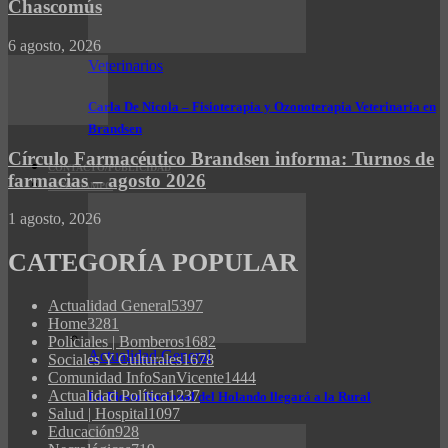
Chascomús
6 agosto, 2026
Veterinarios
Carla De Nicola – Fisioterapia y Ozonoterapia Veterinaria en
Brandsen
Círculo Farmacéutico Brandsen informa: Turnos de
CONTACTO/PUBLICIDAD
farmacias – agosto 2026
INFO CAMPO
1 agosto, 2026
CATEGORÍA POPULAR
Actualidad General
5397
Home
3281
Policiales | Bomberos
1682
Actualidad General
Sociales Y Culturales
1678
Comunidad InfoSanVicente
1444
Actualidad Política
1237
La Fiesta Nacional del Holando llegará a la Rural
Salud | Hospital
1097
Educación
928