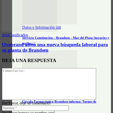
Datos e Información útil
InfoClasificados
Servicio Constitución – Brandsen – Mar del Plata: horarios y
tarifas…
Ovobrand abrió una nueva búsqueda laboral para
su planta de Brandsen
DEJA UNA RESPUESTA
Actualidad General
Círculo Farmacéutico Brandsen informa: Turnos de
Por Favor, deje su comentario!
farmacias – agosto 2026
Por favor ingrese su nombre aquí