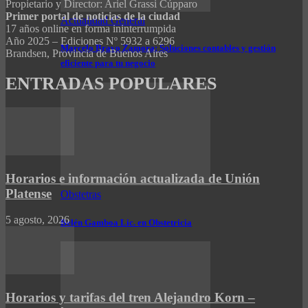
Propietario y Director: Ariel Grassi Cúpparo
Primer portal de noticias de la ciudad
Actualidad General
17 años online en forma ininterrumpida
Año 2025 – Ediciones Nº 5932 a 6296
Marcelo Bravo Zamora: Soluciones contables y gestión
Brandsen, Provincia de Buenos Aires
eficiente para tu negocio
ENTRADAS POPULARES
Horarios e información actualizada de Unión
Platense
Obstetras
5 agosto, 2026
Belén Gamboa Lic. en Obstetricia
Horarios y tarifas del tren Alejandro Korn –