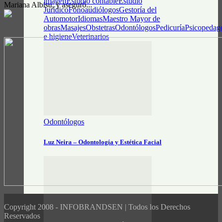
imagen
Estudio contable
Estudio
Mariana Albisu, y aseguró...
Jurídico
Fonoaudiólogos
Gestoría del
Automotor
Idiomas
Maestro Mayor de
obras
Masajes
Obstetras
Odontólogos
Pedicuría
Psicopedag
e higiene
Veterinarios
Odontólogos
Luz Neira – Odontología y Estética Facial
Copyright 2008 - INFOBRANDSEN | Todos los Derechos
Reservados