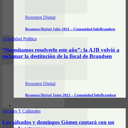
Resumen Digital
Resumen Digital Julio 2021 – Comunidad InfoBrandsen
Actualidad Política
“Necesitamos resolverlo este año”: la AJB volvió a
reclamar la destitución de la fiscal de Brandsen
Resumen Digital
Resumen Digital Junio 2021 – Comunidad InfoBrandsen
DATOS ÚTILES
Sociales Y Culturales
Los sábados y domingos Gómez contará con un