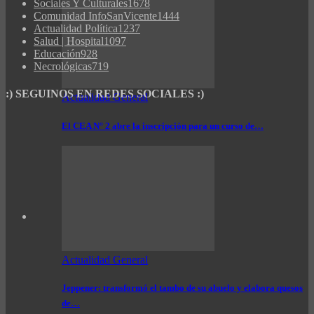
Sociales Y Culturales
1678
Comunidad InfoSanVicente
1444
Actualidad Política
1237
Salud | Hospital
1097
Educación
928
Necrológicas
719
:) SEGUINOS EN REDES SOCIALES :)
Actualidad General
El CEA N° 2 abre la inscripción para un curso de…
Actualidad General
Jeppener: transformó el tambo de su abuelo y elabora quesos
de…