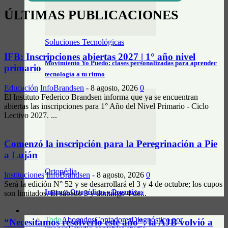
ÚLTIMAS PUBLICACIONES
Soluciones Tecnológicas
IFB: Inscripciones abiertas 2027 | 1° año nivel
Movimiento Yo Puedo: clases personalizadas para aprender
primario
tecnología a tu ritmo
Educación
InfoBrandsen
-
8 agosto, 2026
0
El Instituto Federico Brandsen informa que ya se encuentran
abiertas las inscripciones para 1° Año del Nivel Primario - Ciclo
Lectivo 2027. ...
Comenzó la inscripción para la Peregrinación a Pie
a Luján
Ortopédia
Instituciones
InfoBrandsen
-
8 agosto, 2026
0
Será la edición N° 52 y se desarrollará el 3 y 4 de octubre; los cupos
Insumos Ortopédicos y Deportivos
son limitados. El sábado 3 y domingo 4 de...
GUÍA PROFESIONAL
Todo
Abogados
Contadores
Diagnóstico por
“Necesitamos resolverlo este año”: la AJB volvió a