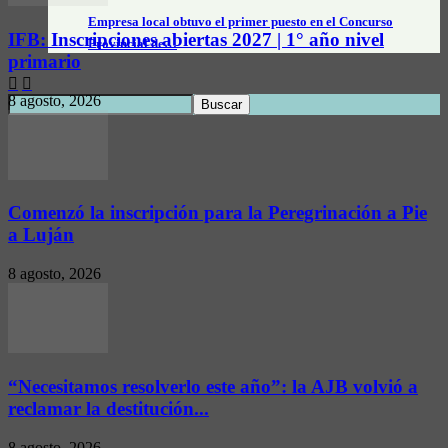
Empresa local obtuvo el primer puesto en el Concurso
IFB: Inscripciones abiertas 2027 | 1° año nivel
Provincial de…
primario
8 agosto, 2026
Comenzó la inscripción para la Peregrinación a Pie
a Luján
8 agosto, 2026
“Necesitamos resolverlo este año”: la AJB volvió a
reclamar la destitución...
8 agosto, 2026