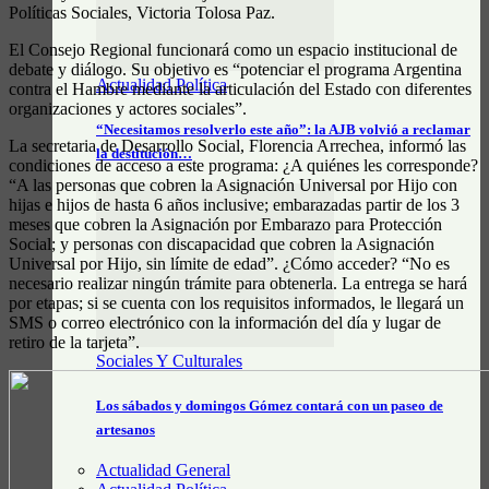
Políticas Sociales, Victoria Tolosa Paz.
El Consejo Regional funcionará como un espacio institucional de
debate y diálogo. Su objetivo es “potenciar el programa Argentina
Actualidad Política
contra el Hambre mediante la articulación del Estado con diferentes
organizaciones y actores sociales”.
“Necesitamos resolverlo este año”: la AJB volvió a reclamar
La secretaria de Desarrollo Social, Florencia Arrechea, informó las
la destitución…
condiciones de acceso a este programa: ¿A quiénes les corresponde?
“A las personas que cobren la Asignación Universal por Hijo con
hijas e hijos de hasta 6 años inclusive; embarazadas partir de los 3
meses que cobren la Asignación por Embarazo para Protección
Social; y personas con discapacidad que cobren la Asignación
Universal por Hijo, sin límite de edad”. ¿Cómo acceder? “No es
necesario realizar ningún trámite para obtenerla. La entrega se hará
por etapas; si se cuenta con los requisitos informados, le llegará un
SMS o correo electrónico con la información del día y lugar de
retiro de la tarjeta”.
Sociales Y Culturales
Los sábados y domingos Gómez contará con un paseo de
artesanos
Actualidad General