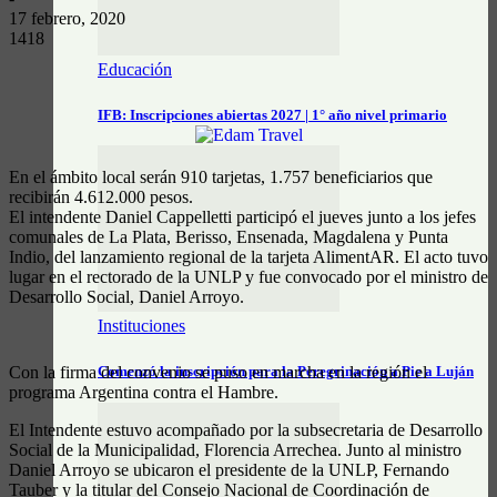
17 febrero, 2020
1418
Educación
IFB: Inscripciones abiertas 2027 | 1° año nivel primario
En el ámbito local serán 910 tarjetas, 1.757 beneficiarios que
recibirán 4.612.000 pesos.
El intendente Daniel Cappelletti participó el jueves junto a los jefes
comunales de La Plata, Berisso, Ensenada, Magdalena y Punta
Indio, del lanzamiento regional de la tarjeta AlimentAR. El acto tuvo
lugar en el rectorado de la UNLP y fue convocado por el ministro de
Desarrollo Social, Daniel Arroyo.
Instituciones
Con la firma del convenio se
puso en marcha en la región el
Comenzó la inscripción para la Peregrinación a Pie a Luján
programa Argentina contra el Hambre.
El Intendente estuvo acompañado por la subsecretaria de Desarrollo
Social de la Municipalidad, Florencia Arrechea. Junto al ministro
Daniel Arroyo se ubicaron el presidente de la UNLP, Fernando
Tauber y la titular del Consejo Nacional de Coordinación de