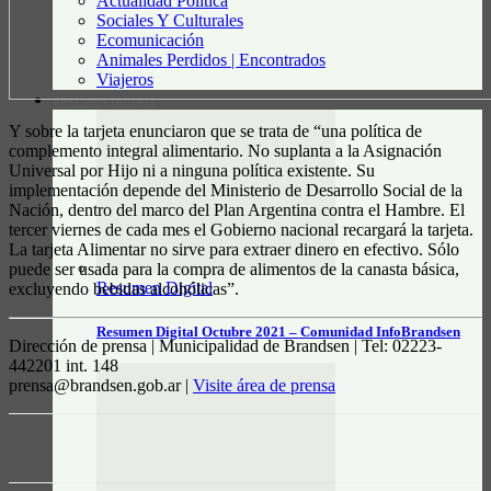
Actualidad Política
Sociales Y Culturales
Ecomunicación
Animales Perdidos | Encontrados
Viajeros
RESUMEN DIGITAL
Y sobre la tarjeta enunciaron que se trata de “una política de
complemento integral alimentario. No suplanta a la Asignación
Universal por Hijo ni a ninguna política existente. Su
implementación depende del Ministerio de Desarrollo Social de la
Nación, dentro del marco del Plan Argentina contra el Hambre. El
tercer viernes de cada mes el Gobierno nacional recargará la tarjeta.
La tarjeta Alimentar no sirve para extraer dinero en efectivo. Sólo
puede ser usada para la compra de alimentos de la canasta básica,
Resumen Digital
excluyendo bebidas alcohólicas”.
Resumen Digital Octubre 2021 – Comunidad InfoBrandsen
Dirección de prensa | Municipalidad de Brandsen | Tel: 02223-
442201 int. 148
prensa@brandsen.gob.ar |
Visite área de prensa