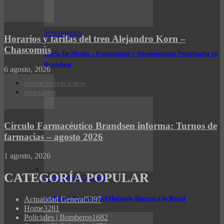
Veterinarios
Horarios y tarifas del tren Alejandro Korn –
Chascomús
Carla De Nicola – Fisioterapia y Ozonoterapia Veterinaria en
Brandsen
6 agosto, 2026
CONTACTO/PUBLICIDAD
INFO CAMPO
Círculo Farmacéutico Brandsen informa: Turnos de
farmacias – agosto 2026
1 agosto, 2026
CATEGORÍA POPULAR
Actualidad General
La Fiesta Nacional del Holando llegará a la Rural
Actualidad General
5397
Home
3281
Policiales | Bomberos
1682