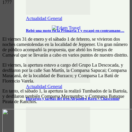
1777
Actualidad General
Robó una moto en la Primaria 1 y escapó en contramano…
El viernes 31 de enero y el sábado 1 de febrero, se vivieron dos
noches carnestolendas en la localidad de Jeppener. Un gran número
de público acompañó la propuesta, que abrió los festejos de
Carnaval que se llevarán a cabo en varios puntos de nuestro distrito.
El viernes, la apertura estuvo a cargo del Grupo La Descocada, y
desfilaron por la calle San Martín, la Comparsa Sapucai; Comparsa
Maracaná, de la localidad de Burzaco; y Comparsa La Batú de
Florencio Varela.
Actualidad General
En tanto, el sábado 1, la apertura la realizó Tumbados de la Bartola,
y desfilaron también Comparsa Maynumby; y Comparsa Batuque
Horarios y tarifas del tren Alejandro Korn – Chascomús
Pirata de Ranchos.