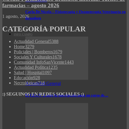
farmacias – agosto 2026
Carla De Nicola – Fisioterapia y Ozonoterapia Veterinaria en
1 agosto, 2026
Brandsen
CATEGORÍA POPULAR
CONTACTO/PUBLICIDAD
INFO CAMPO
Actualidad General
5388
Home
3279
Policiales | Bomberos
1679
Sociales Y Culturales
1678
Comunidad InfoSanVicente
1443
Actualidad Política
1235
Salud | Hospital
1097
Educación
928
Necrológicas
718
Actualidad General
:) SEGUINOS EN REDES SOCIALES :)
El CEA N° 2 abre la inscripción para un curso de…