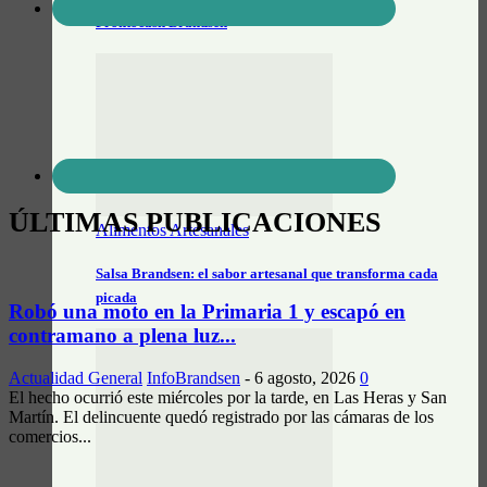
Prontocash Brandsen
ÚLTIMAS PUBLICACIONES
Alimentos Artesanales
Salsa Brandsen: el sabor artesanal que transforma cada
picada
Robó una moto en la Primaria 1 y escapó en
contramano a plena luz...
Actualidad General
InfoBrandsen
-
6 agosto, 2026
0
El hecho ocurrió este miércoles por la tarde, en Las Heras y San
Martín. El delincuente quedó registrado por las cámaras de los
comercios...