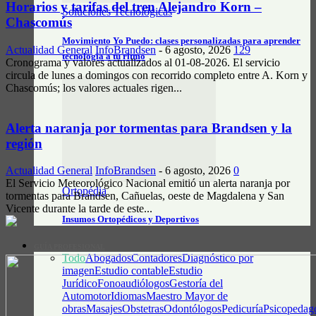
Horarios y tarifas del tren Alejandro Korn –
Soluciones Tecnológicas
Chascomús
Movimiento Yo Puedo: clases personalizadas para aprender
Actualidad General
InfoBrandsen
-
6 agosto, 2026
129
tecnología a tu ritmo
Cronograma y valores actualizados al 01-08-2026. El servicio
circula de lunes a domingos con recorrido completo entre A. Korn y
Chascomús; los valores actuales rigen...
Alerta naranja por tormentas para Brandsen y la
región
Actualidad General
InfoBrandsen
-
6 agosto, 2026
0
El Servicio Meteorológico Nacional emitió un alerta naranja por
Ortopédia
tormentas para Brandsen, Cañuelas, oeste de Magdalena y San
Vicente durante la tarde de este...
Insumos Ortopédicos y Deportivos
GUÍA PROFESIONAL
Todo
Abogados
Contadores
Diagnóstico por
imagen
Estudio contable
Estudio
Jurídico
Fonoaudiólogos
Gestoría del
Automotor
Idiomas
Maestro Mayor de
obras
Masajes
Obstetras
Odontólogos
Pedicuría
Psicopedag