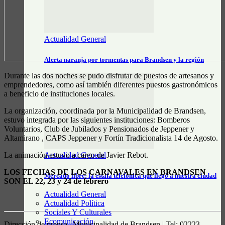
Actualidad General
Alerta naranja por tormentas para Brandsen y la región
Durante las dos noches se pudo disfrutar de puestos de artesanos y
emprendedores, como así también diferentes puestos gastronómicos
a beneficio de instituciones locales.
La organización, coordinada por la Municipalidad de Brandsen,
estuvo integrada por las siguientes instituciones: Bomberos
Voluntarios, Club de Jubilados y Pensionados de Jeppener y
Altamirano , CAPS Jeppener y Fortín Tradicionalista 14 de Agosto.
La animación estuvo a cargo de Javier Rebot.
Actualidad General
LOS FECHAS DE LOS CARNAVALES EN BRANDSEN
Mercado libre: la estafa telefónica que llegó a nuestra ciudad
SON EL 22, 23 y 24 de febrero
Actualidad General
Actualidad Política
Sociales Y Culturales
Ecomunicación
Dirección de prensa | Municipalidad de Brandsen | Tel: 02223-