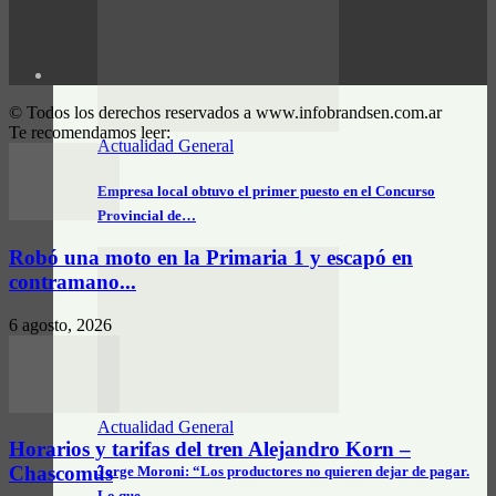
© Todos los derechos reservados a www.infobrandsen.com.ar
Te recomendamos leer:
Actualidad General
Empresa local obtuvo el primer puesto en el Concurso
Provincial de…
Robó una moto en la Primaria 1 y escapó en
contramano...
6 agosto, 2026
Actualidad General
Horarios y tarifas del tren Alejandro Korn –
Chascomús
Jorge Moroni: “Los productores no quieren dejar de pagar.
Lo que…