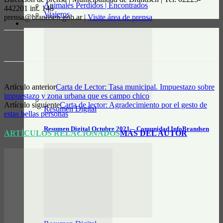
Animales Perdidos | Encontrados
442201 int. 148
Viajeros
prensa@brandsen.gob.ar |
Visite área de prensa
RESUMEN DIGITAL
Artículo anterior
Carta de Lector: Tasa municipal. Impuestazo sobre
impuestazo y zona urbana que es campo chico
Artículo siguiente
Carta de lector: Agradecimiento por el gesto de
Resumen Digital
estas bellas personas
Resumen Digital Octubre 2021 – Comunidad InfoBrandsen
ARTÍCULOS RELACIONADOS
MÁS DEL AUTOR