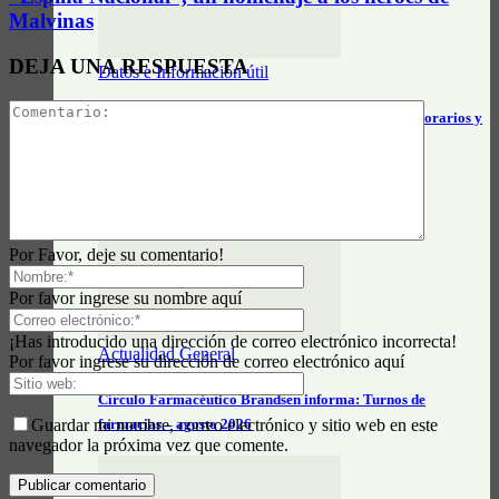
Malvinas
DEJA UNA RESPUESTA
Datos e Información útil
Servicio Constitución – Brandsen – Mar del Plata: horarios y
tarifas…
Por Favor, deje su comentario!
Por favor ingrese su nombre aquí
¡Has introducido una dirección de correo electrónico incorrecta!
Actualidad General
Por favor ingrese su dirección de correo electrónico aquí
Círculo Farmacéutico Brandsen informa: Turnos de
Guardar mi nombre, correo electrónico y sitio web en este
farmacias – agosto 2026
navegador la próxima vez que comente.