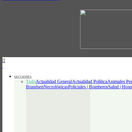
SECCIONES
Todo
Actualidad General
Actualidad Política
Animales Per
Brandsen
Necrológicas
Policiales | Bomberos
Salud | Hosp