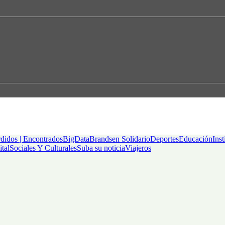
didos | Encontrados
BigData
Brandsen Solidario
Deportes
Educación
Inst
ital
Sociales Y Culturales
Suba su noticia
Viajeros