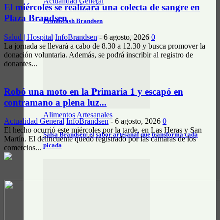
Actualidad General
El miércoles se realizará una colecta de sangre en
Plaza Brandsen
Prontocash Brandsen
Salud | Hospital
InfoBrandsen
-
6 agosto, 2026
0
La jornada se llevará a cabo de 8.30 a 12.30 y busca promover la
donación voluntaria. Además, se podrá inscribir al registro de
donantes...
Robó una moto en la Primaria 1 y escapó en
contramano a plena luz...
Alimentos Artesanales
Actualidad General
InfoBrandsen
-
6 agosto, 2026
0
El hecho ocurrió este miércoles por la tarde, en Las Heras y San
Salsa Brandsen: el sabor artesanal que transforma cada
Martín. El delincuente quedó registrado por las cámaras de los
picada
comercios...