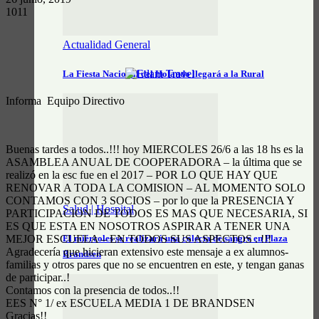
1011
Actualidad General
La Fiesta Nacional del Holando llegará a la Rural
Informa Equipo Directivo
Buenas tardes a todos..!!! hoy MIERCOLES 26/6 a las 18 hs es la
ASAMBLEA ANUAL DE COOPERADORA – la última que se
realizó en la esc fue en el 2017 – POR LO QUE HAY QUE
RENOVAR A TODA LA COMISION – AL MOMENTO SOLO
CONTAMOS CON 3 SOCIOS – por lo que la PRESENCIA Y
Salud | Hospital
PARTICIPACION DE TODOS ES MAS QUE NECESARIA, SI
ES QUE ESTA EN NOSOTROS ASPIRAR A TENER UNA
MEJOR ESCUELA – EN TODOS SUS ASPECTOS . !!!
El miércoles se realizará una colecta de sangre en Plaza
Agradecería que hicieran extensivo este mensaje a ex alumnos-
Brandsen
familias y otros pares que no se encuentren en este, y tengan ganas
de participar..!
Contamos con la presencia de todos..!!
EES N° 1/ ex ESCUELA MEDIA 1 DE BRANDSEN
Gracias!!