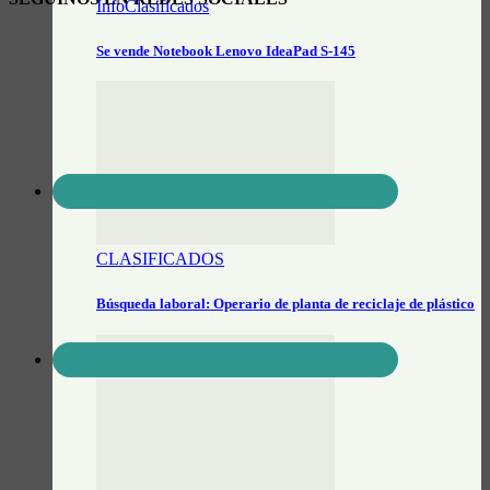
InfoClasificados
Se vende Notebook Lenovo IdeaPad S-145
CLASIFICADOS
Búsqueda laboral: Operario de planta de reciclaje de plástico