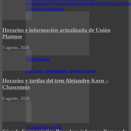
obras
Masajes
Obstetras
Odontólogos
Pedicuría
Psicopedag
e higiene
Veterinarios
Horarios e información actualizada de Unión
Platense
5 agosto, 2026
Odontólogos
Luz Neira – Odontología y Estética Facial
Horarios y tarifas del tren Alejandro Korn –
Chascomús
6 agosto, 2026
Actualidad General