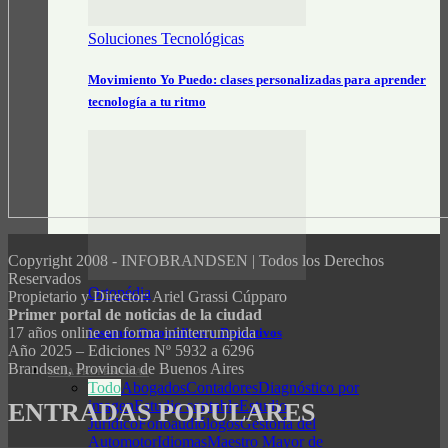
Soluciones Tecnológicas
Movimiento Yo Puedo: clases personalizadas para aprender
tecnología a tu ritmo
Copyright 2008 - INFOBRANDSEN | Todos los Derechos
Reservados
Ortopédia
Propietario y Director: Ariel Grassi Cúpparo
Primer portal de noticias de la ciudad
17 años online en forma ininterrumpida
Insumos Ortopédicos y Deportivos
Año 2025 – Ediciones Nº 5932 a 6296
Brandsen, Provincia de Buenos Aires
GUÍA PROFESIONAL
Todo
Abogados
Contadores
Diagnóstico por
imagen
Estudio contable
Estudio
ENTRADAS POPULARES
Jurídico
Fonoaudiólogos
Gestoría del
Automotor
Idiomas
Maestro Mayor de