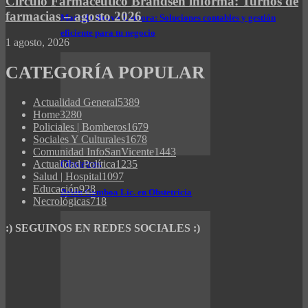
Círculo Farmacéutico Brandsen informa: Turnos de
farmacias – agosto 2026
Marcelo Bravo Zamora: Soluciones contables y gestión
eficiente para tu negocio
1 agosto, 2026
CATEGORÍA POPULAR
Actualidad General
5389
Home
3280
Policiales | Bomberos
1679
Sociales Y Culturales
1678
Comunidad InfoSanVicente
1443
Actualidad Política
1235
Obstetras
Salud | Hospital
1097
Educación
928
Belén Gamboa Lic. en Obstetricia
Necrológicas
718
:) SEGUINOS EN REDES SOCIALES :)