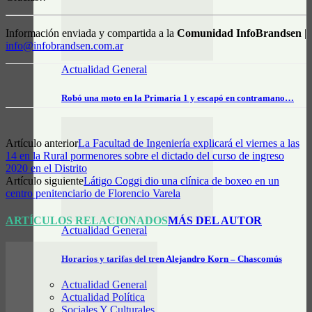
Información enviada y compartida a la
Comunidad InfoBrandsen
|
info@infobrandsen.com.ar
Actualidad General
Robó una moto en la Primaria 1 y escapó en contramano…
Artículo anterior
La Facultad de Ingeniería explicará el viernes a las
14 en la Rural pormenores sobre el dictado del curso de ingreso
2020 en el Distrito
Artículo siguiente
Látigo Coggi dio una clínica de boxeo en un
centro penitenciario de Florencio Varela
ARTÍCULOS RELACIONADOS
MÁS DEL AUTOR
Actualidad General
Horarios y tarifas del tren Alejandro Korn – Chascomús
Actualidad General
Actualidad Política
Sociales Y Culturales