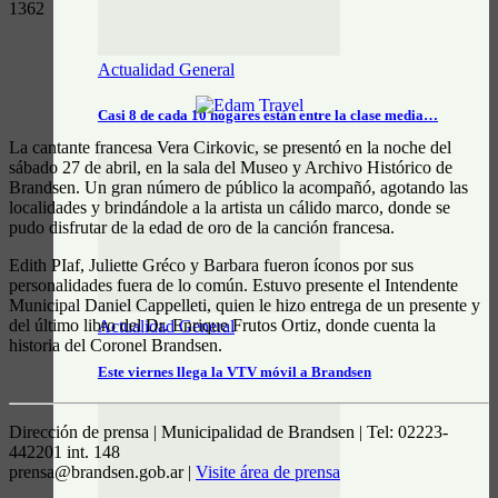
1362
Actualidad General
Casi 8 de cada 10 hogares están entre la clase media…
La cantante francesa Vera Cirkovic, se presentó en la noche del
sábado 27 de abril, en la sala del Museo y Archivo Histórico de
Brandsen. Un gran número de público la acompañó, agotando las
localidades y brindándole a la artista un cálido marco, donde se
pudo disfrutar de la edad de oro de la canción francesa.
Edith PIaf, Juliette Gréco y Barbara fueron íconos por sus
personalidades fuera de lo común. Estuvo presente el Intendente
Municipal Daniel Cappelleti, quien le hizo entrega de un presente y
del último libro del Dr. Enrique Frutos Ortiz, donde cuenta la
Actualidad General
historia del Coronel Brandsen.
Este viernes llega la VTV móvil a Brandsen
Dirección de prensa | Municipalidad de Brandsen | Tel: 02223-
442201 int. 148
prensa@brandsen.gob.ar |
Visite área de prensa