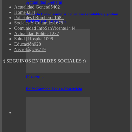
Actualidad General
Actualidad General
5402
Home
3284
Marcelo Bravo Zamora: Soluciones contables y gestión
Policiales | Bomberos
1682
eficiente para tu negocio
Sociales Y Culturales
1678
Comunidad InfoSanVicente
1444
Actualidad Política
1237
Salud | Hospital
1098
Educación
928
Necrológicas
719
:) SEGUINOS EN REDES SOCIALES :)
Obstetras
Belén Gamboa Lic. en Obstetricia