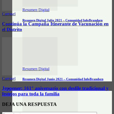
Resumen Digital
Carrusel
Resumen Digital Julio 2021 – Comunidad InfoBrandsen
Continúa la Campaña Itinerante de Vacunación en
el Distrito
Resumen Digital
Carrusel
Resumen Digital Junio 2021 – Comunidad InfoBrandsen
Jeppener: 161° aniversario con desfile tradicional y
DATOS ÚTILES
festejos para toda la familia
DEJA UNA RESPUESTA