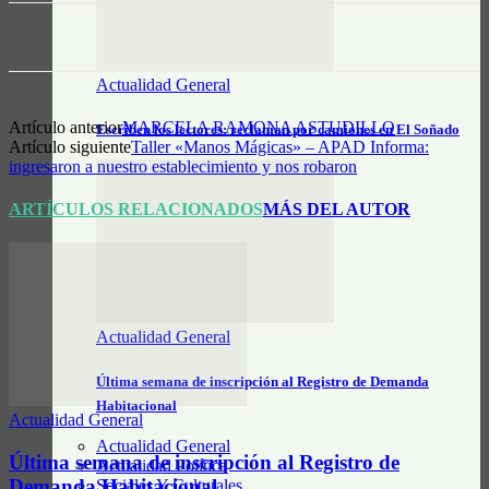
Actualidad General
Artículo anterior
MARCELA RAMONA ASTUDILLO
Escriben los lectores: reclaman por camiones en El Soñado
Artículo siguiente
Taller «Manos Mágicas» – APAD Informa:
ingresaron a nuestro establecimiento y nos robaron
ARTÍCULOS RELACIONADOS
MÁS DEL AUTOR
Actualidad General
Última semana de inscripción al Registro de Demanda
Habitacional
Actualidad General
Actualidad General
Última semana de inscripción al Registro de
Actualidad Política
Demanda Habitacional
Sociales Y Culturales