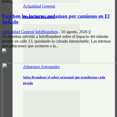
hasta...
Actualidad General
Escriben los lectores: reclaman por camiones en El
Prontocash Brandsen
Soñado
Actualidad General
InfoBrandsen
-
10 agosto, 2026
0
Un frentista advirtió a InfoBrandsen sobre el impacto del tránsito
pesado en calle 13, quedando la calzada intransitable. Las intensas
precipitaciones que azotaron a la...
Alimentos Artesanales
Salsa Brandsen: el sabor artesanal que transforma cada
picada