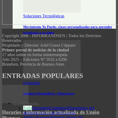
Soluciones Tecnológicas
Movimiento Yo Puedo: clases personalizadas para aprender
tecnología a tu ritmo
Copyright 2008 - INFOBRANDSEN | Todos los Derechos
Reservados
Propietario y Director: Ariel Grassi Cúpparo
Primer portal de noticias de la ciudad
17 años online en forma ininterrumpida
Año 2025 – Ediciones Nº 5932 a 6296
Brandsen, Provincia de Buenos Aires
ENTRADAS POPULARES
Ortopédia
Insumos Ortopédicos y Deportivos
GUÍA PROFESIONAL
Todo
Abogados
Contadores
Diagnóstico por
Horarios e información actualizada de Unión
imagen
Estudio contable
Estudio
Platense
Jurídico
Fonoaudiólogos
Gestoría del