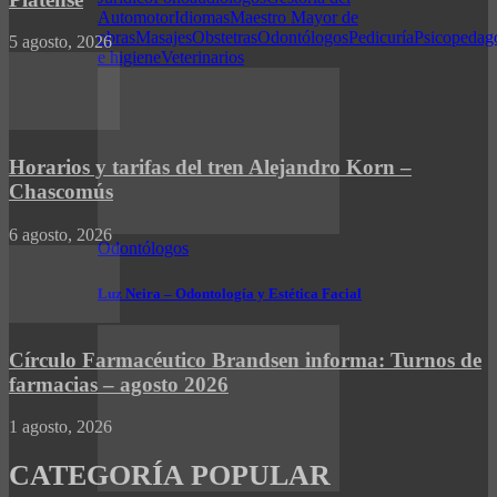
Automotor
Idiomas
Maestro Mayor de
obras
Masajes
Obstetras
Odontólogos
Pedicuría
Psicopedag
5 agosto, 2026
e higiene
Veterinarios
Horarios y tarifas del tren Alejandro Korn –
Chascomús
6 agosto, 2026
Odontólogos
Luz Neira – Odontología y Estética Facial
Círculo Farmacéutico Brandsen informa: Turnos de
farmacias – agosto 2026
1 agosto, 2026
CATEGORÍA POPULAR