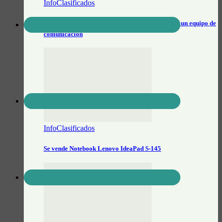
InfoClasificados
Buscan realizador/a audiovisual para sumarse a un equipo de
comunicación
InfoClasificados
Se vende Notebook Lenovo IdeaPad S-145