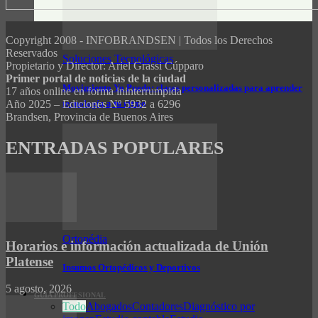
Copyright 2008 - INFOBRANDSEN | Todos los Derechos
Reservados
Soluciones Tecnológicas
Propietario y Director: Ariel Grassi Cúpparo
Primer portal de noticias de la ciudad
Movimiento Yo Puedo: clases personalizadas para aprender
17 años online en forma ininterrumpida
tecnología a tu ritmo
Año 2025 – Ediciones Nº 5932 a 6296
Brandsen, Provincia de Buenos Aires
ENTRADAS POPULARES
Ortopédia
Horarios e información actualizada de Unión
Platense
Insumos Ortopédicos y Deportivos
5 agosto, 2026
GUÍA PROFESIONAL
Todo
Abogados
Contadores
Diagnóstico por