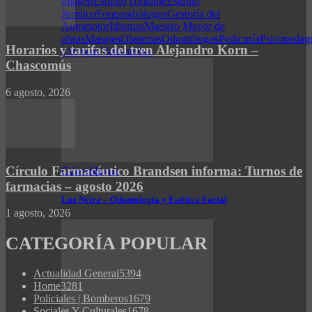
imagen
Estudio contable
Estudio
Jurídico
Fonoaudiólogos
Gestoría del
Automotor
Idiomas
Maestro Mayor de
obras
Masajes
Obstetras
Odontólogos
Pedicuría
Psicopedag
Horarios y tarifas del tren Alejandro Korn –
e higiene
Veterinarios
Chascomús
6 agosto, 2026
Círculo Farmacéutico Brandsen informa: Turnos de
Odontólogos
farmacias – agosto 2026
Luz Neira – Odontología y Estética Facial
1 agosto, 2026
CATEGORÍA POPULAR
Actualidad General
5394
Home
3281
Policiales | Bomberos
1679
Sociales Y Culturales
1678