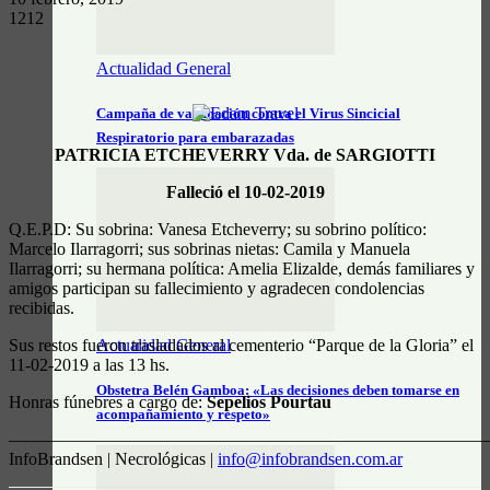
1212
Actualidad General
Campaña de vacunación contra el Virus Sincicial
Respiratorio para embarazadas
PATRICIA ETCHEVERRY Vda. de SARGIOTTI
Falleció el 10-02-2019
Q.E.P.D: Su sobrina: Vanesa Etcheverry; su sobrino político:
Marcelo Ilarragorri; sus sobrinas nietas: Camila y Manuela
Ilarragorri; su hermana política: Amelia Elizalde, demás familiares y
amigos participan su fallecimiento y agradecen condolencias
recibidas.
Sus restos fueron trasladados al cementerio “Parque de la Gloria” el
Actualidad General
11-02-2019 a las 13 hs.
Obstetra Belén Gamboa: «Las decisiones deben tomarse en
Honras fúnebres a cargo de:
Sepelios Pourtau
acompañamiento y respeto»
———————————————————————————
InfoBrandsen | Necrológicas |
info@infobrandsen.com.ar