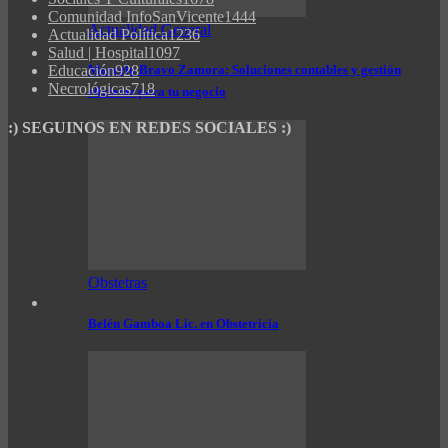
Comunidad InfoSanVicente
1444
Actualidad General
Actualidad Política
1236
Salud | Hospital
1097
Educación
928
Marcelo Bravo Zamora: Soluciones contables y gestión
Necrológicas
718
eficiente para tu negocio
:) SEGUINOS EN REDES SOCIALES :)
Obstetras
Belén Gamboa Lic. en Obstetricia