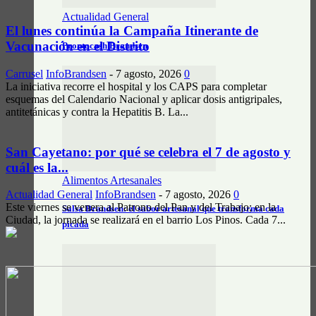
Actualidad General
El lunes continúa la Campaña Itinerante de
Vacunación en el Distrito
Prontocash Brandsen
Carrusel
InfoBrandsen
-
7 agosto, 2026
0
La iniciativa recorre el hospital y los CAPS para completar
esquemas del Calendario Nacional y aplicar dosis antigripales,
antitetánicas y contra la Hepatitis B. La...
San Cayetano: por qué se celebra el 7 de agosto y
cuál es la...
Alimentos Artesanales
Actualidad General
InfoBrandsen
-
7 agosto, 2026
0
Este viernes se venera al Patrono del Pan y del Trabajo; en la
Salsa Brandsen: el sabor artesanal que transforma cada
Ciudad, la jornada se realizará en el barrio Los Pinos. Cada 7...
picada