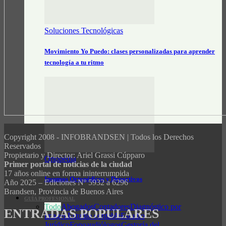
Soluciones Tecnológicas
Movimiento Yo Puedo: clases personalizadas para aprender
tecnología a tu ritmo
Copyright 2008 - INFOBRANDSEN | Todos los Derechos
Reservados
Propietario y Director: Ariel Grassi Cúpparo
Ortopédia
Primer portal de noticias de la ciudad
17 años online en forma ininterrumpida
Insumos Ortopédicos y Deportivos
Año 2025 – Ediciones Nº 5932 a 6296
Brandsen, Provincia de Buenos Aires
GUÍA PROFESIONAL
Todo
Abogados
Contadores
Diagnóstico por
ENTRADAS POPULARES
imagen
Estudio contable
Estudio
Jurídico
Fonoaudiólogos
Gestoría del