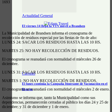
1693
Actualidad General
El viernes 14 llegá la VTV móvil a Brandsen
La Municipalidad de Brandsen informa el cronograma de
recolección de residuos especial por las fiestas de fin de año:
LUNES 24: SACAR LOS RESIDUOS HASTA LAS 10 HS.
MARTES 25: NO HAY RECOLECCIÓN DE RESIDUOS.
El cronograma se reanudará con normalidad el miércoles 26 de
diciembre.
LUNES 31: SACAR LOS RESIDUOS HASTA LAS 10 HS.
Carrusel
MARTES 1: NO HAY RECOLECCIÓN DE RESIDUOS.
El lunes continúa la Campaña Itinerante de Vacunación en el
El cronograma se reanudará con normalidad el miércoles 2 de enero.
Distrito
Asimismo se informa que, tanto la Municipalidad como sus
dependencias, permanecerán cerradas al público los días 24 y 25 de
diciembre; y 31 de diciembre y 1 de enero.