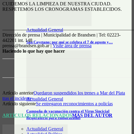
CUIDEMOS LA LIMPIEZA DE NUESTRA CIUDAD.
RESPETEMOS LOS CRONOGRAMAS ESTABLECIDOS.
————————————————————————————
Actualidad General
Dirección de prensa | Municipalidad de Brandsen | Tel: 02223-
442201 int. 148
San Cayetano: por qué se celebra el 7 de agosto y…
prensa@brandsen.gob.ar |
Visite área de prensa
Haciendo lo que hay que hacer
Artículo anterior
Quedaron suspendidos los trenes a Mar del Plata
tras el incidente
Actualidad General
Artículo siguiente
Se entregaron reconocimientos a policías
Campaña de vacunación contra el Virus Sincicial
ARTÍCULOS RELACIONADOS
MÁS DEL AUTOR
Respiratorio para embarazadas
Actualidad General