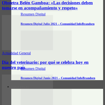
Obstetra Belén Gamboa: «Las decisiones deben
tomarse en acompañamiento y respeto»
Resumen Digital
Resumen Digital Julio 2021 – Comunidad InfoBrandsen
Actualidad General
Día del veterinario: por qué se celebra hoy en
nuestro país
Resumen Digital
Resumen Digital Junio 2021 – Comunidad InfoBrandsen
DATOS ÚTILES