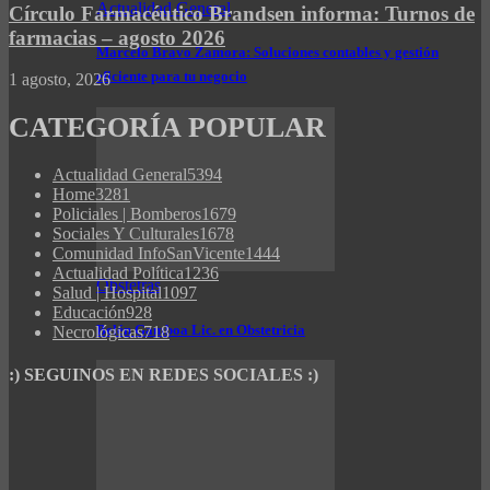
Actualidad General
Círculo Farmacéutico Brandsen informa: Turnos de
farmacias – agosto 2026
Marcelo Bravo Zamora: Soluciones contables y gestión
eficiente para tu negocio
1 agosto, 2026
CATEGORÍA POPULAR
Actualidad General
5394
Home
3281
Policiales | Bomberos
1679
Sociales Y Culturales
1678
Comunidad InfoSanVicente
1444
Actualidad Política
1236
Obstetras
Salud | Hospital
1097
Educación
928
Belén Gamboa Lic. en Obstetricia
Necrológicas
718
:) SEGUINOS EN REDES SOCIALES :)