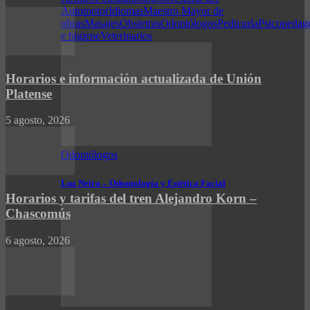
Automotor
Idiomas
Maestro Mayor de
obras
Masajes
Obstetras
Odontólogos
Pedicuría
Psicopedag
e higiene
Veterinarios
Horarios e información actualizada de Unión
Platense
5 agosto, 2026
Odontólogos
Luz Neira – Odontología y Estética Facial
Horarios y tarifas del tren Alejandro Korn –
Chascomús
6 agosto, 2026