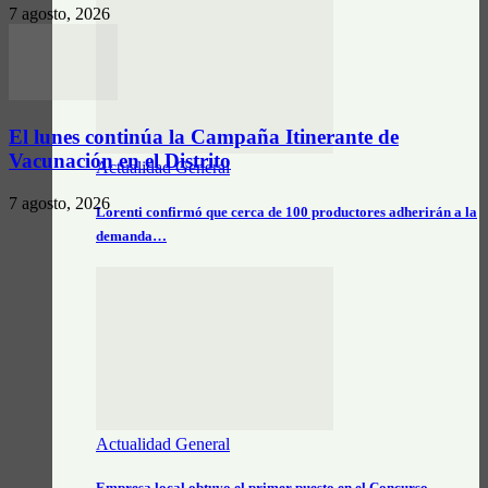
7 agosto, 2026
El lunes continúa la Campaña Itinerante de
Vacunación en el Distrito
Actualidad General
7 agosto, 2026
Lorenti confirmó que cerca de 100 productores adherirán a la
demanda…
Actualidad General
Empresa local obtuvo el primer puesto en el Concurso