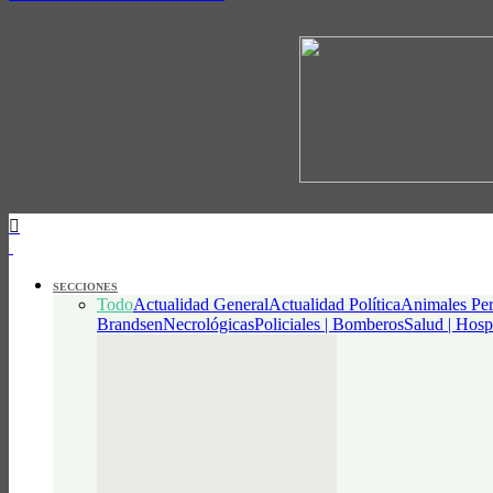
SECCIONES
Todo
Actualidad General
Actualidad Política
Animales Per
Brandsen
Necrológicas
Policiales | Bomberos
Salud | Hosp