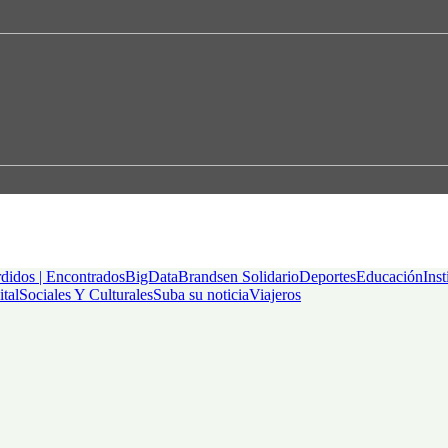
didos | Encontrados
BigData
Brandsen Solidario
Deportes
Educación
Inst
ital
Sociales Y Culturales
Suba su noticia
Viajeros