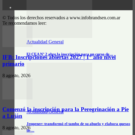
© Todos los derechos reservados a www.infobrandsen.com.ar
Te recomendamos leer:
Actualidad General
El CEA N° 2 abre la inscripción para un curso de…
IFB: Inscripciones abiertas 2027 | 1° año nivel
primario
8 agosto, 2026
Comenzó la inscripción para la Peregrinación a Pie
Actualidad General
a Luján
Jeppener: transformó el tambo de su abuelo y elabora quesos
8 agosto, 2026
de…