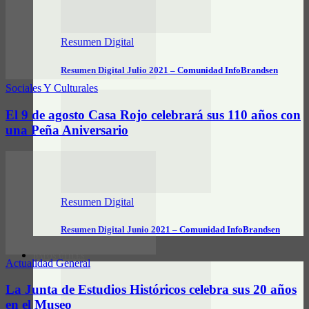
Resumen Digital
Resumen Digital Julio 2021 – Comunidad InfoBrandsen
Sociales Y Culturales
El 9 de agosto Casa Rojo celebrará sus 110 años con
una Peña Aniversario
Resumen Digital
Resumen Digital Junio 2021 – Comunidad InfoBrandsen
DATOS ÚTILES
Actualidad General
La Junta de Estudios Históricos celebra sus 20 años
en el Museo