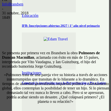
InfoBrandsen
-
31 octubre, 2018
Educación
1849
IFB: Inscripciones abiertas 2027 | 1° año nivel primario
Se presenta por primera vez en Brandsen la obra
Pulmones de
Duncan Macmillan
, aclamada con éxito en más de 15 países,
interpretada por Vito Vaudagna, y Ian Guinzburg, el hijo del
recordado humorista Jorge Guinzburg.
Instituciones
«Pulmones trata de una pareja vive su historia a través de acciones
ininterrumpidas que transitan de lo hilarante a lo dramático. En
Comenzó la inscripción para la Peregrinación a Pie a Luján
tiempos de ansiedad generalizada, inquietud política y calentamiento
global, ellos contemplan la posibilidad de tener un hijo. Si lo piensan
demasiado tal vez nunca lo lleven a cabo. Pero si se apresuran,
podría acabar siendo un desastre. ¿Qué colapsará primero? ¿El
planeta o su relación?»