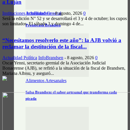
a Luján
Instituciones
InfoBrandsen
-
8 agosto, 2026
0
Actualidad General
Será la edición N° 52 y se desarrollará el 3 y 4 de octubre; los cupos
son limitados. El sábado 3 y domingo 4 de...
Prontocash Brandsen
“Necesitamos resolverlo este año”: la AJB volvió a
reclamar la destitución de la fiscal...
Actualidad Política
InfoBrandsen
-
8 agosto, 2026
0
Oscar Yenni, secretario gremial de la Asociación Judicial
Bonaerense (AJB), se refirió a la situación de la fiscal de Brandsen,
Mariana Albisu, y aseguró...
Alimentos Artesanales
Salsa Brandsen: el sabor artesanal que transforma cada
picada