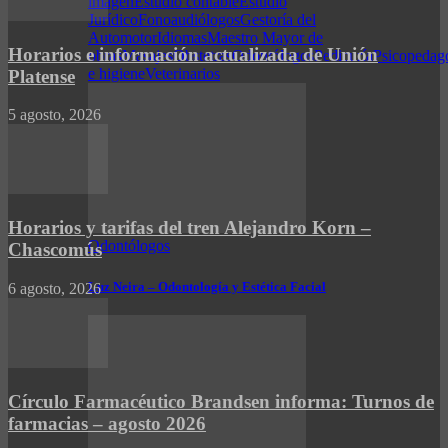
imagen
Estudio contable
Estudio
Jurídico
Fonoaudiólogos
Gestoría del
Automotor
Idiomas
Maestro Mayor de
Horarios e información actualizada de Unión
obras
Masajes
Obstetras
Odontólogos
Pedicuría
Psicopedag
e higiene
Veterinarios
Platense
5 agosto, 2026
Horarios y tarifas del tren Alejandro Korn –
Odontólogos
Chascomús
Luz Neira – Odontología y Estética Facial
6 agosto, 2026
Círculo Farmacéutico Brandsen informa: Turnos de
farmacias – agosto 2026