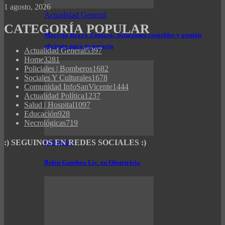
1 agosto, 2026
Actualidad General
CATEGORÍA POPULAR
Marcelo Bravo Zamora: Soluciones contables y gestión
eficiente para tu negocio
Actualidad General
5397
Home
3281
Policiales | Bomberos
1682
Sociales Y Culturales
1678
Comunidad InfoSanVicente
1444
Actualidad Política
1237
Salud | Hospital
1097
Educación
928
Necrológicas
719
Obstetras
:) SEGUINOS EN REDES SOCIALES :)
Belén Gamboa Lic. en Obstetricia