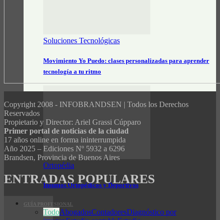
Soluciones Tecnológicas
Movimiento Yo Puedo: clases personalizadas para aprender
tecnología a tu ritmo
Copyright 2008 - INFOBRANDSEN | Todos los Derechos
Reservados
Propietario y Director: Ariel Grassi Cúpparo
Primer portal de noticias de la ciudad
17 años online en forma ininterrumpida
Año 2025 – Ediciones Nº 5932 a 6296
Brandsen, Provincia de Buenos Aires
Ortopédia
ENTRADAS POPULARES
Insumos Ortopédicos y Deportivos
GUÍA PROFESIONAL
Todo
Abogados
Contadores
Diagnóstico por