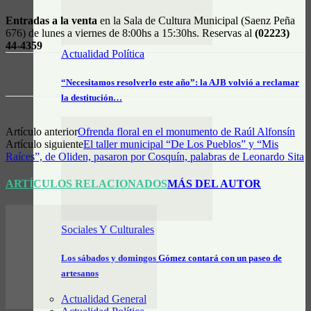
Entradas a la venta
en la Sala de Cultura Municipal (Saenz Peña
676) de lunes a viernes de 8:00hs a 15:30hs. Reservas al
(02223)
44-4359
Actualidad Política
“Necesitamos resolverlo este año”: la AJB volvió a reclamar
la destitución…
Artículo anterior
Ofrenda floral en el monumento de Raúl Alfonsín
Artículo siguiente
El taller municipal “De Los Pueblos” y “Mis
Raíces”, de Oliden, pasaron por Cosquín, palabras de Leonardo Sita
ARTÍCULOS RELACIONADOS
MÁS DEL AUTOR
Sociales Y Culturales
Los sábados y domingos Gómez contará con un paseo de
artesanos
Actualidad General