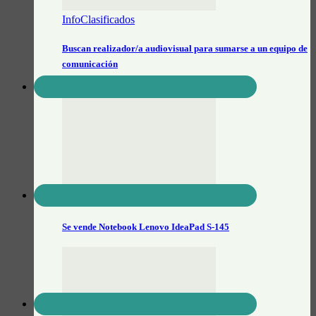
InfoClasificados
Buscan realizador/a audiovisual para sumarse a un equipo de
comunicación
InfoClasificados
Se vende Notebook Lenovo IdeaPad S-145