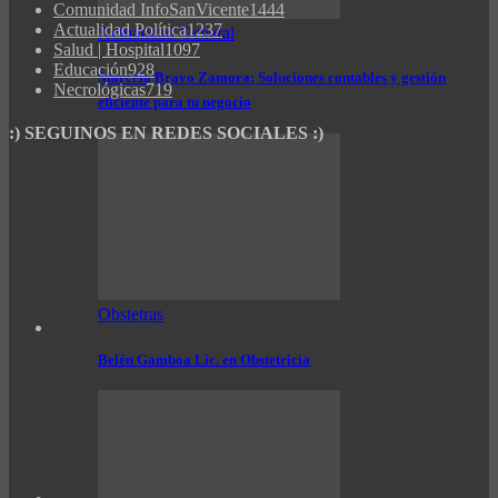
Comunidad InfoSanVicente
1444
Actualidad Política
1237
Actualidad General
Salud | Hospital
1097
Educación
928
Marcelo Bravo Zamora: Soluciones contables y gestión
Necrológicas
719
eficiente para tu negocio
:) SEGUINOS EN REDES SOCIALES :)
Obstetras
Belén Gamboa Lic. en Obstetricia