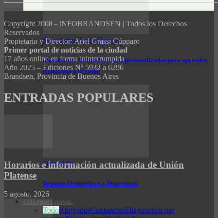
Copyright 2008 - INFOBRANDSEN | Todos los Derechos
Reservados
Soluciones Tecnológicas
Propietario y Director: Ariel Grassi Cúpparo
Primer portal de noticias de la ciudad
17 años online en forma ininterrumpida
Movimiento Yo Puedo: clases personalizadas para aprender
Año 2025 – Ediciones Nº 5932 a 6296
tecnología a tu ritmo
Brandsen, Provincia de Buenos Aires
ENTRADAS POPULARES
Ortopédia
Horarios e información actualizada de Unión
Platense
Insumos Ortopédicos y Deportivos
5 agosto, 2026
GUÍA PROFESIONAL
Todo
Abogados
Contadores
Diagnóstico por