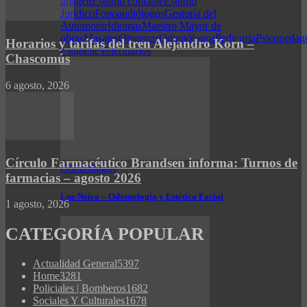
imagen
Estudio contable
Estudio
Jurídico
Fonoaudiólogos
Gestoría del
Automotor
Idiomas
Maestro Mayor de
obras
Masajes
Obstetras
Odontólogos
Pedicuría
Psicopedag
Horarios y tarifas del tren Alejandro Korn –
e higiene
Veterinarios
Chascomús
6 agosto, 2026
Círculo Farmacéutico Brandsen informa: Turnos de
Odontólogos
farmacias – agosto 2026
Luz Neira – Odontología y Estética Facial
1 agosto, 2026
CATEGORÍA POPULAR
Actualidad General
5397
Home
3281
Policiales | Bomberos
1682
Sociales Y Culturales
1678