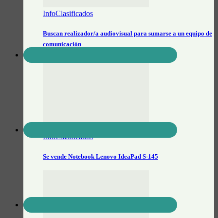
InfoClasificados
Buscan realizador/a audiovisual para sumarse a un equipo de
comunicación
InfoClasificados
Se vende Notebook Lenovo IdeaPad S-145