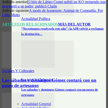
Artículo anterior
El hijo de Látigo Coggi sufrió un KO tremendo que
desesperó a su padre, publicó Clarín
Artículo siguiente
A modo de homenaje: Animal de Compañía. Por
Lidia Mutto
Actualidad Política
ARTÍCULOS RELACIONADOS
MÁS DEL AUTOR
“Necesitamos resolverlo este año”: la AJB volvió a reclamar
la destitución…
Sociales Y Culturales
Los sábados y domingos Gómez contará con un
Sociales Y Culturales
paseo de artesanos
Los sábados y domingos Gómez contará con un paseo de
artesanos
Actualidad General