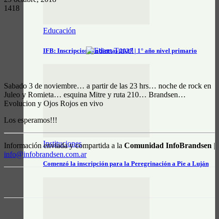
1418
Educación
IFB: Inscripciones abiertas 2027 | 1° año nivel primario
Sabado 3 de noviembre… a partir de las 23 hrs… noche de rock en
Juleo y Romieta… esquina Mitre y ruta 210… Brandsen…
Evolucion y Ojos Rojos en vivo
Los esperamos!!!
Instituciones
Información enviada y compartida a la
Comunidad InfoBrandsen
|
info@infobrandsen.com.ar
Comenzó la inscripción para la Peregrinación a Pie a Luján