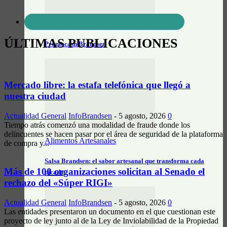
Actualidad General
ÚLTIMAS PUBLICACIONES
Prontocash Brandsen
Mercado libre: la estafa telefónica que llegó a
nuestra ciudad
Actualidad General
InfoBrandsen
-
5 agosto, 2026
0
Tiempo atrás comenzó una modalidad de fraude donde los
delincuentes se hacen pasar por el área de seguridad de la plataforma
Alimentos Artesanales
de compra y...
Salsa Brandsen: el sabor artesanal que transforma cada
Más de 100 organizaciones solicitan al Senado el
picada
rechazo del «Súper RIGI»
Actualidad General
InfoBrandsen
-
5 agosto, 2026
0
Las entidades presentaron un documento en el que cuestionan este
proyecto de ley junto al de la Ley de Inviolabilidad de la Propiedad