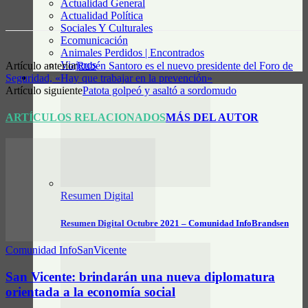
Actualidad General
Actualidad Política
Sociales Y Culturales
Ecomunicación
Animales Perdidos | Encontrados
Viajeros
Artículo anterior
Rubén Santoro es el nuevo presidente del Foro de
Seguridad, «Hay que trabajar en la prevención»
RESUMEN DIGITAL
Artículo siguiente
Patota golpeó y asaltó a sordomudo
ARTÍCULOS RELACIONADOS
MÁS DEL AUTOR
Resumen Digital
Resumen Digital Octubre 2021 – Comunidad InfoBrandsen
Comunidad InfoSanVicente
San Vicente: brindarán una nueva diplomatura
orientada a la economía social