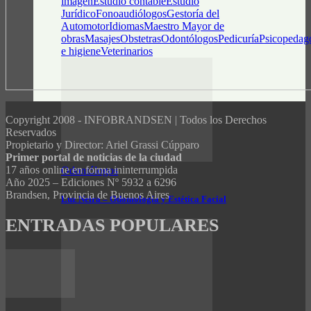
imagen
Estudio contable
Estudio
Jurídico
Fonoaudiólogos
Gestoría del
Automotor
Idiomas
Maestro Mayor de
obras
Masajes
Obstetras
Odontólogos
Pedicuría
Psicopedag
e higiene
Veterinarios
Copyright 2008 - INFOBRANDSEN | Todos los Derechos
Reservados
Propietario y Director: Ariel Grassi Cúpparo
Primer portal de noticias de la ciudad
17 años online en forma ininterrumpida
Odontólogos
Año 2025 – Ediciones Nº 5932 a 6296
Brandsen, Provincia de Buenos Aires
Luz Neira – Odontología y Estética Facial
ENTRADAS POPULARES