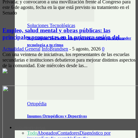
Privada; y convocaron a una movilización frente al Congreso para
este 6 de agosto, fecha en la que está previsto su tratamiento en el
Senado
Soluciones Tecnológicas
Empleo, salud mental y obras públicas: las
principales propuestas en la primera sesión del...
Movimiento Yo Puedo: clases personalizadas para aprender
tecnología a tu ritmo
Actualidad General
InfoBrandsen
-
5 agosto, 2026
0
Con una veintena de iniciativas, los representantes de las escuelas
secundarias e instituciones debatieron para mejorar distintos aspectos
de la comunidad. Este miércoles desde las...
Ortopédia
Insumos Ortopédicos y Deportivos
GUÍA PROFESIONAL
Todo
Abogados
Contadores
Diagnóstico por