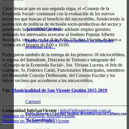
Cabe destacar que en una segunda etapa, el «Consejo de la
Economía Social» continuará con la evaluación de los nuevos
proyectos que buscan el beneficio del microcrédito, fortaleciendo la
promoción de políticas de inclusión socio-productivas del sector y
Actualidad General
generando la posibilidad de llevar adelante empleo genuino;
debiendo los interesados acercarse al Instituto Popular Alberto
Buscaglia, ubicado en Av. 9 de Julio 230, San Vicente, de lunes a
Empleo, salud mental y obras públicas: las principales
viernes en el horario de 8:00 a 16:00.
propuestas en la…
Participaron también de la entrega de los primeros 18 microcréditos,
la esposa del Intendente, Directora de Turismo e integrante del
«Consejo de la Economía Social», Sra. Viviana Lucena, el Jefe de
Gabinete, Sr. Federico Cantó, Funcionarios Municipales, miembros
del Honorable Concejo Deliberante, del Consejo Escolar y los
felices vecinos que accedieron a los microcréditos.
Vía:
Municipalidad de San Vicente Gestión 2015-2019
Carrusel
————————————————————————————
Comunidad InfoSanVicente
|
info@infosanvicente.com.ar
Pablo Alarcón y Claribel Medina desembarcan en Cultura con
Seguinos en FaceBook: InfoSanVicente
“Es Complicado”
Seguinos en Twitter: @InfoSVicente