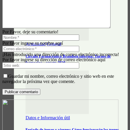
Por Favor, deje su comentario!
Por favor ingrese su nombre aquí
Actualidad General
¡Has introducido una dirección de correo electrónico incorrecta!
Círculo Farmacéutico Brandsen informa: Turnos de
Por favor ingrese su dirección de correo electrónico aquí
farmacias – agosto 2026
Guardar mi nombre, correo electrónico y sitio web en este
navegador la próxima vez que comente.
Datos e Información útil
Feriado de jueves y viernes: Cómo funcionarán los trenes