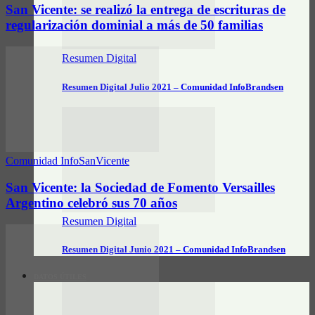
San Vicente: se realizó la entrega de escrituras de
regularización dominial a más de 50 familias
Resumen Digital
Resumen Digital Julio 2021 – Comunidad InfoBrandsen
Comunidad InfoSanVicente
San Vicente: la Sociedad de Fomento Versailles
Argentino celebró sus 70 años
Resumen Digital
Resumen Digital Junio 2021 – Comunidad InfoBrandsen
DATOS ÚTILES