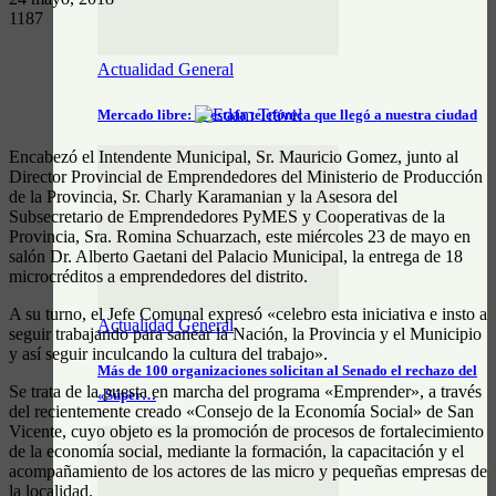
1187
Actualidad General
Mercado libre: la estafa telefónica que llegó a nuestra ciudad
Encabezó el Intendente Municipal, Sr. Mauricio Gomez, junto al
Director Provincial de Emprendedores del Ministerio de Producción
de la Provincia, Sr. Charly Karamanian y la Asesora del
Subsecretario de Emprendedores PyMES y Cooperativas de la
Provincia, Sra. Romina Schuarzach, este miércoles 23 de mayo en
salón Dr. Alberto Gaetani del Palacio Municipal, la entrega de 18
microcréditos a emprendedores del distrito.
A su turno, el Jefe Comunal expresó «celebro esta iniciativa e insto a
Actualidad General
seguir trabajando para sanear la Nación, la Provincia y el Municipio
y así seguir inculcando la cultura del trabajo».
Más de 100 organizaciones solicitan al Senado el rechazo del
Se trata de la puesta en marcha del programa «Emprender», a través
«Súper…
del recientemente creado «Consejo de la Economía Social» de San
Vicente, cuyo objeto es la promoción de procesos de fortalecimiento
de la economía social, mediante la formación, la capacitación y el
acompañamiento de los actores de las micro y pequeñas empresas de
la localidad.