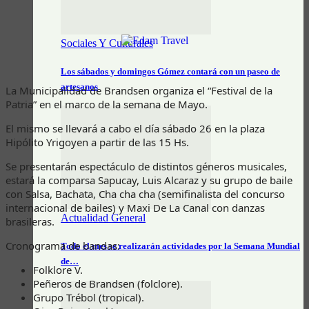
Sociales Y Culturales
Los sábados y domingos Gómez contará con un paseo de
artesanos
La Municipalidad de Brandsen organiza el “Festival de la
Patria” en el marco de la semana de Mayo.
El mismo se llevará a cabo el día sábado 26 en la plaza
Hipólito Yrigoyen a partir de las 15 Hs.
Se presentarán espectáculo de distintos géneros musicales,
estará la comparsa Sapucay, Luis Alcaraz y su grupo de baile
con Salsa, Bachata, Cha cha cha (semifinalista del concurso
internacional de bailes) y Maxi De La Canal con danzas
Actualidad General
brasileras.
Cronograma de bandas:
Todo el mes se realizarán actividades por la Semana Mundial
de…
Folklore V.
Peñeros de Brandsen (folclore).
Grupo Trébol (tropical).