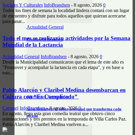
Sociales Y Culturales
InfoBrandsen
-
8 agosto, 2026
0
Todos los fines de semana la localidad lindera contará con un lugar
de encuentro y disfrute para todos aquellos que quieran acercarse
para pasar...
Actualidad General
Todo el mes se realizarán actividades por la Semana
Prontocash Brandsen
Mundial de la Lactancia
Actualidad General
InfoBrandsen
-
8 agosto, 2026
0
Desde la Municipalidad comunicaron que el lema de este año es
"Promover y acompañar la lactancia en cada etapa", y en base a
esto...
Pablo Alarcón y Claribel Medina desembarcan en
Cultura con “Es Complicado”
Alimentos Artesanales
Carrusel
InfoBrandsen
-
8 agosto, 2026
0
Salsa Brandsen: el sabor artesanal que transforma cada
En agosto, llega esta gran comedia teatral que obtuvo cinco
picada
nominaciones y tres premios en la temporada de Villa Carlos Paz.
Pablo Alarcón y Claribel Medina vuelven a...