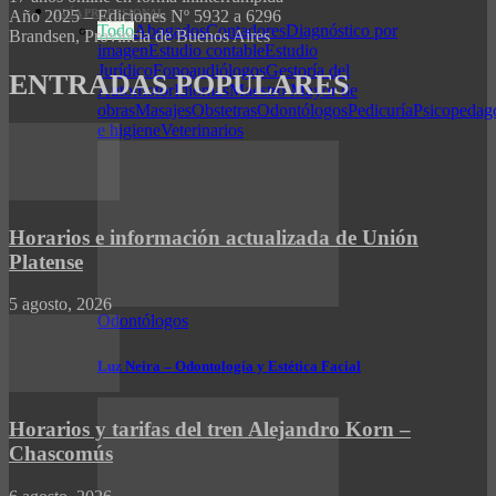
GUÍA PROFESIONAL
Año 2025 – Ediciones Nº 5932 a 6296
Todo
Abogados
Contadores
Diagnóstico por
Brandsen, Provincia de Buenos Aires
imagen
Estudio contable
Estudio
Jurídico
Fonoaudiólogos
Gestoría del
ENTRADAS POPULARES
Automotor
Idiomas
Maestro Mayor de
obras
Masajes
Obstetras
Odontólogos
Pedicuría
Psicopedag
e higiene
Veterinarios
Horarios e información actualizada de Unión
Platense
5 agosto, 2026
Odontólogos
Luz Neira – Odontología y Estética Facial
Horarios y tarifas del tren Alejandro Korn –
Chascomús