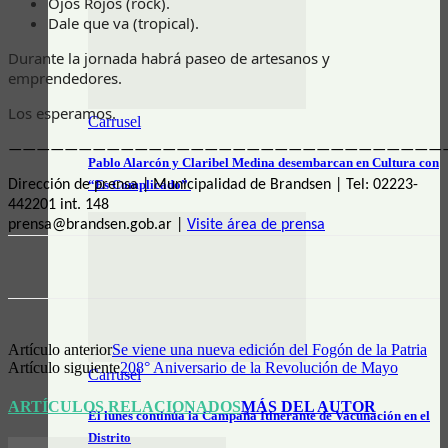
Ojos Rojos (rock).
Dale que va (tropical).
Durante la jornada habrá paseo de artesanos y
emprendedores.
Los esperamos.
Carrusel
————————————————————————————————
Pablo Alarcón y Claribel Medina desembarcan en Cultura con
“Es Complicado”
Dirección de prensa | Municipalidad de Brandsen | Tel: 02223-
442201 int. 148
prensa@brandsen.gob.ar |
Visite área de prensa
Artículo anterior
Se viene una nueva edición del Fogón de la Patria
Artículo siguiente
208° Aniversario de la Revolución de Mayo
Carrusel
ARTÍCULOS RELACIONADOS
MÁS DEL AUTOR
El lunes continúa la Campaña Itinerante de Vacunación en el
Distrito