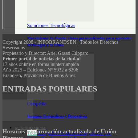
Soluciones Tecnológicas
Movimiento Yo Puedo: clases personalizadas para aprender
Copyright 2008 - INFOBRANDSEN | Todos los Derechos
tecnología a tu ritmo
Reservados
Propietario y Director: Ariel Grassi Cúpparo
Primer portal de noticias de la ciudad
17 años online en forma ininterrumpida
Año 2025 – Ediciones Nº 5932 a 6296
Brandsen, Provincia de Buenos Aires
ENTRADAS POPULARES
Ortopédia
Insumos Ortopédicos y Deportivos
GUÍA PROFESIONAL
Horarios e información actualizada de Unión
Todo
Abogados
Contadores
Diagnóstico por