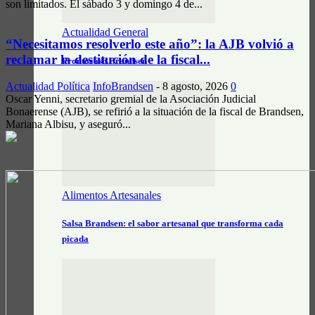
son limitados. El sábado 3 y domingo 4 de...
Actualidad General
“Necesitamos resolverlo este año”: la AJB volvió a
reclamar la destitución de la fiscal...
Prontocash Brandsen
Actualidad Política
InfoBrandsen
-
8 agosto, 2026
0
Oscar Yenni, secretario gremial de la Asociación Judicial
Bonaerense (AJB), se refirió a la situación de la fiscal de Brandsen,
Mariana Albisu, y aseguró...
Alimentos Artesanales
Salsa Brandsen: el sabor artesanal que transforma cada
picada