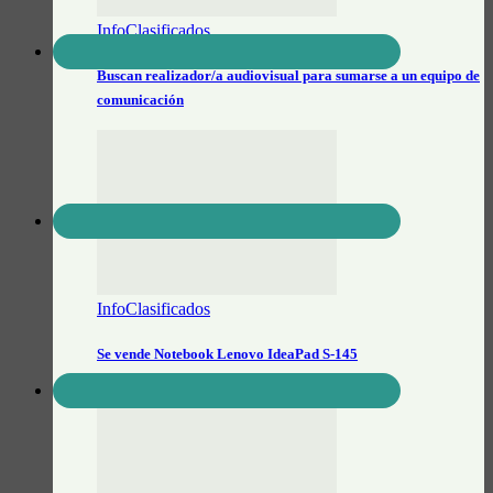
InfoClasificados
Buscan realizador/a audiovisual para sumarse a un equipo de
comunicación
InfoClasificados
Se vende Notebook Lenovo IdeaPad S-145