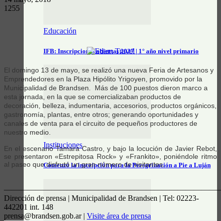
1255
Educación
IFB: Inscripciones abiertas 2027 | 1° año nivel primario
El domingo 13 de mayo, se realizó una nueva Feria de Artesanos y
Emprendedores en la Plaza Hipólito Yrigoyen, promovido por la
Municipalidad de Brandsen. Más de 100 puestos dieron marco a
esta jornada, en la que se comercializaban productos de
decoración, belleza, indumentaria, accesorios, productos orgánicos,
gastronomía, plantas, entre otros; generando oportunidades y
canales de venta para el circuito de pequeños productores de
nuestro medio.
Instituciones
En el escenario Tamara Castro, y bajo la locución de Javier Rebot,
se presentaron «Estrepitosa Rock» y «Frankito», poniéndole ritmo
al paseo que disfrutó un gran número de visitantes.
Comenzó la inscripción para la Peregrinación a Pie a Luján
————————————————————————————
Dirección de prensa | Municipalidad de Brandsen | Tel: 02223-
442201 int. 148
prensa@brandsen.gob.ar |
Visite área de prensa