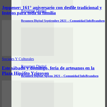
Jeppener: 161° aniversario con desfile tradicional y
Resumen Digital
festejos para toda la familia
Resumen Digital Septiembre 2021 – Comunidad InfoBrandsen
Sociales Y Culturales
Resumen Digital
Este sábado y domingo, feria de artesanos en la
Plaza Hipólito Yrigoyen
Resumen Digital Agosto 2021 – Comunidad InfoBrandsen