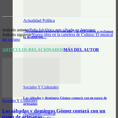
Actualidad Política
Artículo anterior
Peña folclórica este sábado en Jeppener
“Necesitamos resolverlo este año”: la AJB volvió a reclamar
Artículo siguiente
Nueva obra en la cartelera de Cultura: El musical
la destitución…
del océano
ARTÍCULOS RELACIONADOS
MÁS DEL AUTOR
Sociales Y Culturales
Los sábados y domingos Gómez contará con un paseo de
Sociales Y Culturales
artesanos
Los sábados y domingos Gómez contará con un
Actualidad General
paseo de artesanos