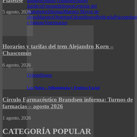
Platense
imagen
Estudio contable
Estudio
Jurídico
Fonoaudiólogos
Gestoría del
Automotor
Idiomas
Maestro Mayor de
5 agosto, 2026
obras
Masajes
Obstetras
Odontólogos
Pedicuría
Psicopedag
e higiene
Veterinarios
Horarios y tarifas del tren Alejandro Korn –
Chascomús
6 agosto, 2026
Odontólogos
Luz Neira – Odontología y Estética Facial
Círculo Farmacéutico Brandsen informa: Turnos de
farmacias – agosto 2026
1 agosto, 2026
CATEGORÍA POPULAR