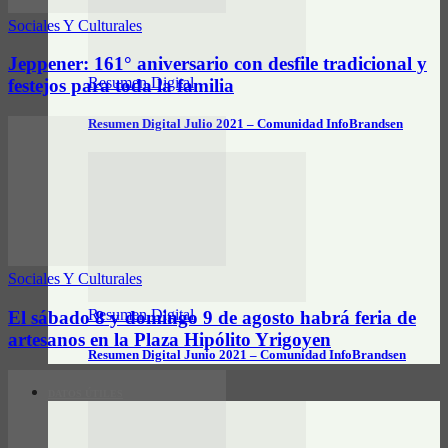
Sociales Y Culturales
Jeppener: 161° aniversario con desfile tradicional y
Resumen Digital
festejos para toda la familia
Resumen Digital Julio 2021 – Comunidad InfoBrandsen
Sociales Y Culturales
Resumen Digital
El sábado 8 y domingo 9 de agosto habrá feria de
artesanos en la Plaza Hipólito Yrigoyen
Resumen Digital Junio 2021 – Comunidad InfoBrandsen
DATOS ÚTILES