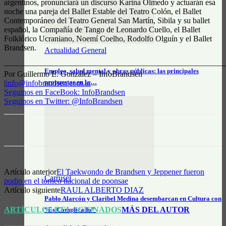
argentinos, pronunciará un discurso Karina Olmedo y actuarán esa
noche una pareja del Ballet Estable del Teatro Colón, el Ballet
Contemporáneo del Teatro General San Martín, Sibila y su ballet
español, la Compañía de Tango de Leonardo Cuello, el Ballet
Folklórico Ucraniano, Noemí Coelho, Rodolfo Olguín y el Ballet
Brandsen.
Actualidad General
————————————————————————————
Empleo, salud mental y obras públicas: las principales
Por Guillermo E. González – InfoBrandsen
propuestas en la…
|
info@infobrandsen.com.ar
Seguinos en FaceBook: InfoBrandsen
Seguinos en Twitter: @InfoBrandsen
Artículo anterior
El Taekwondo de Brandsen y Jeppener fueron
Carrusel
podio en el torneo nacional de poonsae
Artículo siguiente
RAUL ALBERTO DIAZ
Pablo Alarcón y Claribel Medina desembarcan en Cultura con
ARTÍCULOS RELACIONADOS
MÁS DEL AUTOR
“Es Complicado”