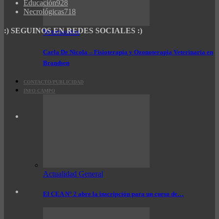
Educación
928
Necrológicas
718
:) SEGUINOS EN REDES SOCIALES :)
Veterinarios
Carla De Nicola – Fisioterapia y Ozonoterapia Veterinaria en
Brandsen
CONTACTO/PUBLICIDAD
INFO CAMPO
Actualidad General
El CEA N° 2 abre la inscripción para un curso de…