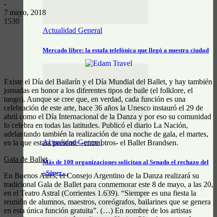
-
7 mayo, 2018
1530
Actualidad General
Mercado libre: la estafa telefónica que llegó a nuestra ciudad
Existe el Día del Bailarín y el Día Mundial del Ballet, y hay también
jornadas en honor a los diferentes tipos de baile (el folklore, el
tango). Aunque se cree que, en verdad, cada función es una
celebración de este arte, hace 36 años la Unesco instauró el 29 de
abril como el Día Internacional de la Danza y por eso su comunidad
lo celebra en todas las latitudes. Publicó el diario La Nación,
adelantando también la realización de una noche de gala, el martes,
Actualidad General
en la que estará presente –entre otros- el Ballet Brandsen.
Gala de Ballet
Más de 100 organizaciones solicitan al Senado el rechazo del
«Súper…
En Buenos Aires, el Consejo Argentino de la Danza realizará su
tradicional Gala de Ballet para conmemorar este 8 de mayo, a las 20,
en el Teatro Astral (Corrientes 1.639). “Siempre es una fiesta la
reunión de alumnos, maestros, coreógrafos, bailarines que se genera
en esta única función gratuita”. (…) En nombre de los artistas