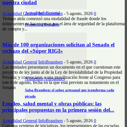
nuestra ciudad
Actualidad General
Actualidad General
InfoBrandsen
-
5 agosto, 2026
0
Tiempo atrás comenzó una modalidad de fraude donde los
delincuentes se hacen pasar por el área de seguridad de la plataforma
Prontocash Brandsen
de compra y...
Más de 100 organizaciones solicitan al Senado el
rechazo del «Súper RIGI»
Actualidad General
InfoBrandsen
-
5 agosto, 2026
0
Las entidades presentaron un documento en el que cuestionan este
proyecto de ley junto al de la Ley de Inviolabilidad de la Propiedad
Privada; y convocaron a una movilización frente al Congreso para
Alimentos Artesanales
este 6 de agosto, fecha en la que está previsto su tratamiento en el
Senado
Salsa Brandsen: el sabor artesanal que transforma cada
picada
Empleo, salud mental y obras públicas: las
principales propuestas en la primera sesión del...
Actualidad General
InfoBrandsen
-
5 agosto, 2026
0
Con una veintena de iniciativas, los representantes de las escuelas