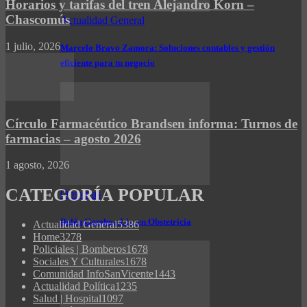
Horarios y tarifas del tren Alejandro Korn –
Chascomús
Actualidad General
1 julio, 2026
Marcelo Bravo Zamora: Soluciones contables y gestión
eficiente para tu negocio
Círculo Farmacéutico Brandsen informa: Turnos de
farmacias – agosto 2026
1 agosto, 2026
CATEGORÍA POPULAR
Obstetras
Belén Gamboa Lic. en Obstetricia
Actualidad General
5386
Home
3278
Policiales | Bomberos
1678
Sociales Y Culturales
1678
Comunidad InfoSanVicente
1443
Actualidad Política
1235
Salud | Hospital
1097