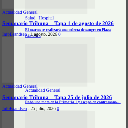
Actualidad General
Salud | Hospital
Semanario Tribuna – Tapa 1 de agosto de 2026
El martes se realizará una colecta de sangre en Plaza
InfoBrandsen
-
1 agosto, 2026
0
Brandsen
Actualidad General
Actualidad General
Semanario Tribuna – Tapa 25 de julio de 2026
Robó una moto en la Primaria 1 y escapó en contramano…
InfoBrandsen
-
25 julio, 2026
0