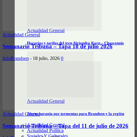
Actualidad General
Actualidad General
Horarios y tarifas del tren Alejandro Korn – Chascomús
Semanario Tribuna – Tapa 18 de julio 2026
InfoBrandsen
-
18 julio, 2026
0
Actualidad General
Alerta naranja por tormentas para Brandsen y la región
Actualidad General
Actualidad General
Semanario Tribuna – Tapa del 11 de julio de 2026
Actualidad Política
Sociales Y Culturales