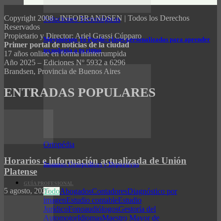
Copyright 2008 - INFOBRANDSEN | Todos los Derechos
Soluciones Tecnológicas
Reservados
Propietario y Director: Ariel Grassi Cúpparo
Movimiento Yo Puedo: clases personalizadas para aprender
Primer portal de noticias de la ciudad
tecnología a tu ritmo
17 años online en forma ininterrumpida
Año 2025 – Ediciones Nº 5932 a 6296
Brandsen, Provincia de Buenos Aires
ENTRADAS POPULARES
Ortopédia
Horarios e información actualizada de Unión
Insumos Ortopédicos y Deportivos
Platense
GUÍA PROFESIONAL
5 agosto, 2026
Todo
Abogados
Contadores
Diagnóstico por
imagen
Estudio contable
Estudio
Jurídico
Fonoaudiólogos
Gestoría del
Automotor
Idiomas
Maestro Mayor de