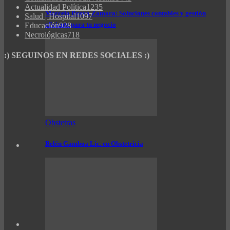
Actualidad Política
1235
Marcelo Bravo Zamora: Soluciones contables y gestión
Salud | Hospital
1097
eficiente para tu negocio
Educación
928
Necrológicas
718
:) SEGUINOS EN REDES SOCIALES :)
Obstetras
Belén Gamboa Lic. en Obstetricia