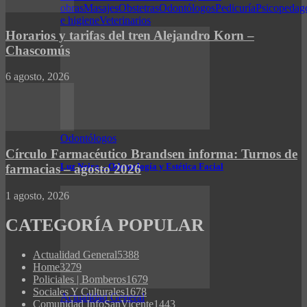
obras
Masajes
Obstetras
Odontólogos
Pedicuría
Psicopedag
e higiene
Veterinarios
Horarios y tarifas del tren Alejandro Korn –
Chascomús
6 agosto, 2026
Odontólogos
Círculo Farmacéutico Brandsen informa: Turnos de
Luz Neira – Odontología y Estética Facial
farmacias – agosto 2026
1 agosto, 2026
CATEGORÍA POPULAR
Actualidad General
5388
Home
3279
Policiales | Bomberos
1679
Sociales Y Culturales
1678
Actualidad General
Comunidad InfoSanVicente
1443