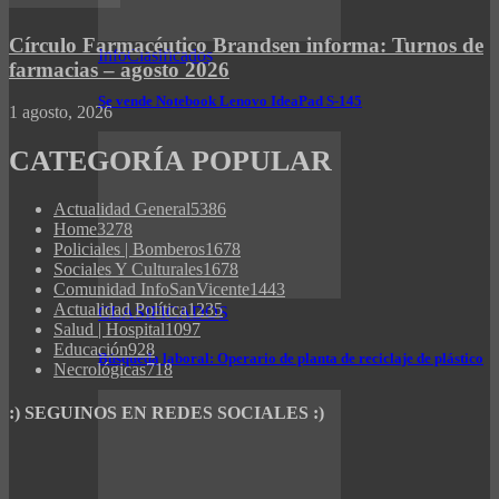
Círculo Farmacéutico Brandsen informa: Turnos de
InfoClasificados
farmacias – agosto 2026
Se vende Notebook Lenovo IdeaPad S-145
1 agosto, 2026
CATEGORÍA POPULAR
Actualidad General
5386
Home
3278
Policiales | Bomberos
1678
Sociales Y Culturales
1678
Comunidad InfoSanVicente
1443
Actualidad Política
1235
CLASIFICADOS
Salud | Hospital
1097
Educación
928
Búsqueda laboral: Operario de planta de reciclaje de plástico
Necrológicas
718
:) SEGUINOS EN REDES SOCIALES :)