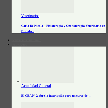
Veterinarios
Carla De Nicola – Fisioterapia y Ozonoterapia Veterinaria en
Brandsen
CONTACTO/PUBLICIDAD
INFO CAMPO
Actualidad General
El CEA N° 2 abre la inscripción para un curso de…