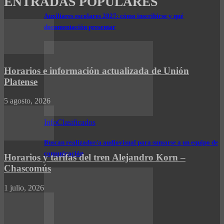
ENTRADAS POPULARES
Auxiliares escolares 2027: cómo inscribirse y qué
documentación presentar
Horarios e información actualizada de Unión
Platense
5 agosto, 2026
InfoClasificados
Buscan realizador/a audiovisual para sumarse a un equipo de
comunicación
Horarios y tarifas del tren Alejandro Korn –
Chascomús
1 julio, 2026