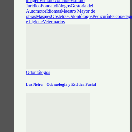
imagen
Estudio contable
Estudio
Jurídico
Fonoaudiólogos
Gestoría del
Automotor
Idiomas
Maestro Mayor de
obras
Masajes
Obstetras
Odontólogos
Pedicuría
Psicopedag
e higiene
Veterinarios
Odontólogos
Luz Neira – Odontología y Estética Facial