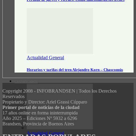
Actualidad General
Horarios y tarifas del tren Alejandro Korn – Chascomús
CLASIFICADOS
Copyright 2008 - INFOBRANDSEN | Todos los Derechos
Reservados
Propietario y Director: Ariel Grassi Cúpparo
Primer portal de noticias de la ciudad
17 años online en forma ininterrumpida
Año 2025 – Ediciones Nº 5932 a 6296
Brandsen, Provincia de Buenos Aires
Actualidad General