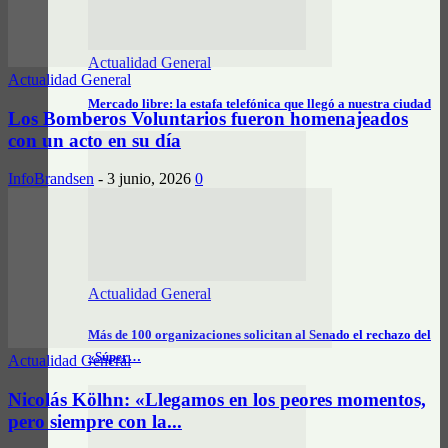
Actualidad General
Actualidad General
Mercado libre: la estafa telefónica que llegó a nuestra ciudad
Los Bomberos Voluntarios fueron homenajeados
con un acto en su día
InfoBrandsen
-
3 junio, 2026
0
Actualidad General
Más de 100 organizaciones solicitan al Senado el rechazo del
«Súper…
Actualidad General
Nicolás Kölhn: «Llegamos en los peores momentos,
pero siempre con la...