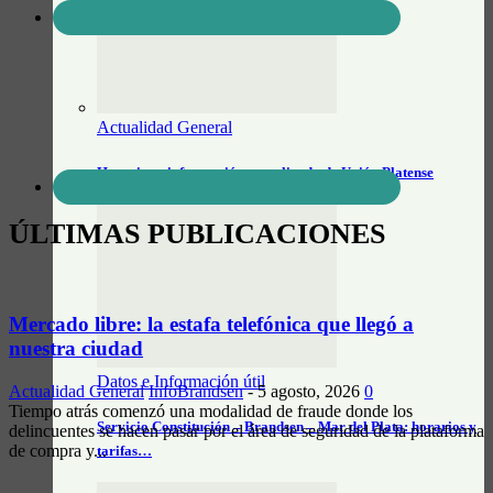
Actualidad General
Horarios e información actualizada de Unión Platense
ÚLTIMAS PUBLICACIONES
Mercado libre: la estafa telefónica que llegó a
nuestra ciudad
Datos e Información útil
Actualidad General
InfoBrandsen
-
5 agosto, 2026
0
Tiempo atrás comenzó una modalidad de fraude donde los
Servicio Constitución – Brandsen – Mar del Plata: horarios y
delincuentes se hacen pasar por el área de seguridad de la plataforma
de compra y...
tarifas…