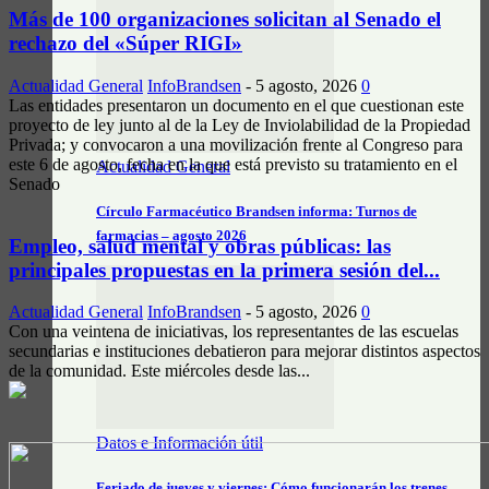
Más de 100 organizaciones solicitan al Senado el
rechazo del «Súper RIGI»
Actualidad General
InfoBrandsen
-
5 agosto, 2026
0
Las entidades presentaron un documento en el que cuestionan este
proyecto de ley junto al de la Ley de Inviolabilidad de la Propiedad
Privada; y convocaron a una movilización frente al Congreso para
este 6 de agosto, fecha en la que está previsto su tratamiento en el
Actualidad General
Senado
Círculo Farmacéutico Brandsen informa: Turnos de
farmacias – agosto 2026
Empleo, salud mental y obras públicas: las
principales propuestas en la primera sesión del...
Actualidad General
InfoBrandsen
-
5 agosto, 2026
0
Con una veintena de iniciativas, los representantes de las escuelas
secundarias e instituciones debatieron para mejorar distintos aspectos
de la comunidad. Este miércoles desde las...
Datos e Información útil
Feriado de jueves y viernes: Cómo funcionarán los trenes