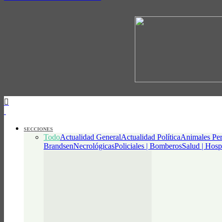
SECCIONES
Todo
Actualidad General
Actualidad Política
Animales Per
Brandsen
Necrológicas
Policiales | Bomberos
Salud | Hosp