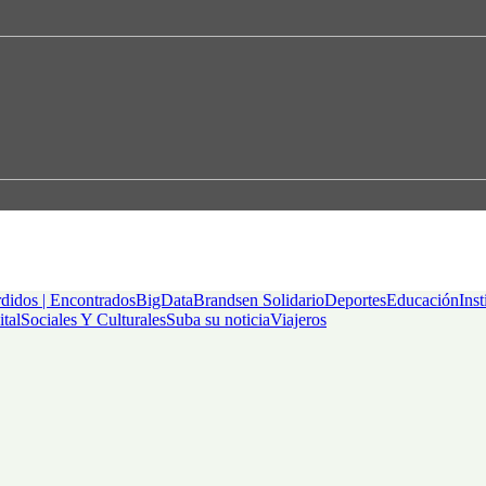
didos | Encontrados
BigData
Brandsen Solidario
Deportes
Educación
Inst
ital
Sociales Y Culturales
Suba su noticia
Viajeros