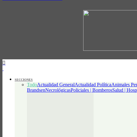
SECCIONES
Todo
Actualidad General
Actualidad Política
Animales Per
Brandsen
Necrológicas
Policiales | Bomberos
Salud | Hosp