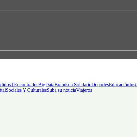
didos | Encontrados
BigData
Brandsen Solidario
Deportes
Educación
Inst
ital
Sociales Y Culturales
Suba su noticia
Viajeros