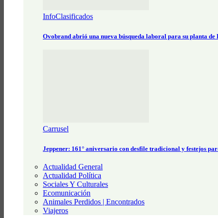
InfoClasificados
Ovobrand abrió una nueva búsqueda laboral para su planta de
Carrusel
Jeppener: 161° aniversario con desfile tradicional y festejos pa
Actualidad General
Actualidad Política
Sociales Y Culturales
Ecomunicación
Animales Perdidos | Encontrados
Viajeros