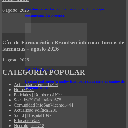
Auxiliares escolares 2027: cómo inscribirse y qué
6 agosto, 2026
documentación presentar
Círculo Farmacéutico Brandsen informa: Turnos de
farmacias – agosto 2026
1 agosto, 2026
InfoClasificados
CATEGORÍA POPULAR
Buscan realizador/a audiovisual para sumarse a un equipo de
Actualidad General
5394
comunicación
Home
3281
Policiales | Bomberos
1679
Sociales Y Culturales
1678
Comunidad InfoSanVicente
1444
Actualidad Política
1236
Salud | Hospital
1097
Educación
928
Necrológicas
718