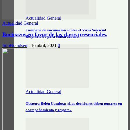
Actualidad General
Actualidad General
Campaña de vacunación contra el Virus Sincicial
Bocinazos en favor de las clases presenciales.
Respiratorio para embarazadas
InfoBrandsen
-
16 abril, 2021
0
Actualidad General
Obstetra Belén Gamboa: «Las decisiones deben tomarse en
acompañamiento y respeto»