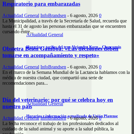
Respiratorio para embarazadas
Actualidad General
InfoBrandsen
-
6 agosto, 2026
0
La Municipalidad, a través de la Secretaría de Salud, recuerda que
hasta el 31 de agosto las personas embarazadas que se encuentren
cursando entre...
Actualidad General
Horarios y tarifas del tren Alejandro Korn – Chascomús
Obstetra Belén Gamboa: «Las decisiones deben
tomarse en acompañamiento y respeto»
Actualidad General
InfoBrandsen
-
6 agosto, 2026
0
En el marco de la Semana Mundial de la Lactancia hablamos con la
médica de nuestra ciudad, que compartió una serie de
recomendaciones para...
Día del veterinario: por qué se celebra hoy en
Actualidad General
nuestro país
Horarios e información actualizada de Unión Platense
Actualidad General
InfoBrandsen
-
6 agosto, 2026
0
La fecha reconoce el trabajo de los profesionales dedicados al
cuidado de la salud animal y su aporte a la salud pública, la