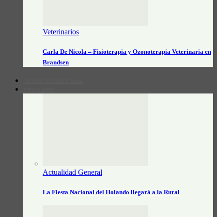
Veterinarios
Carla De Nicola – Fisioterapia y Ozonoterapia Veterinaria en
Brandsen
CONTACTO/PUBLICIDAD
INFO CAMPO
Actualidad General
La Fiesta Nacional del Holando llegará a la Rural