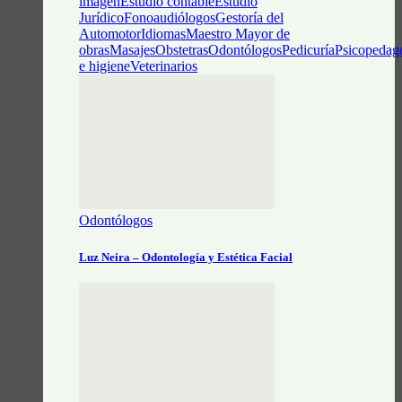
imagen
Estudio contable
Estudio
Jurídico
Fonoaudiólogos
Gestoría del
Automotor
Idiomas
Maestro Mayor de
obras
Masajes
Obstetras
Odontólogos
Pedicuría
Psicopedag
e higiene
Veterinarios
Odontólogos
Luz Neira – Odontología y Estética Facial