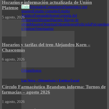
Horarios e información actualizada de Unión
GUÍA PROFESIONAL
Todo
Abogados
Contadores
Diagnóstico por
Platense
imagen
Estudio contable
Estudio
Jurídico
Fonoaudiólogos
Gestoría del
5 agosto, 2026
Automotor
Idiomas
Maestro Mayor de
obras
Masajes
Obstetras
Odontólogos
Pedicuría
Psicopedag
e higiene
Veterinarios
Horarios y tarifas del tren Alejandro Korn –
Chascomús
6 agosto, 2026
Odontólogos
Luz Neira – Odontología y Estética Facial
Círculo Farmacéutico Brandsen informa: Turnos de
farmacias – agosto 2026
1 agosto, 2026