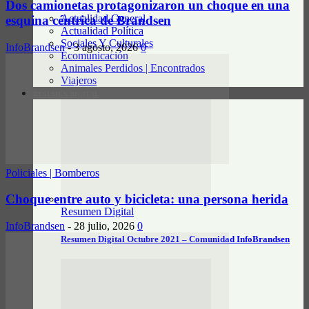
Dos camionetas protagonizaron un choque en una
Actualidad General
esquina céntrica de Brandsen
Actualidad Política
Sociales Y Culturales
InfoBrandsen
-
3 agosto, 2026
0
Ecomunicación
Animales Perdidos | Encontrados
Viajeros
RESUMEN DIGITAL
Policiales | Bomberos
Choque entre auto y bicicleta: una persona herida
Resumen Digital
InfoBrandsen
-
28 julio, 2026
0
Resumen Digital Octubre 2021 – Comunidad InfoBrandsen