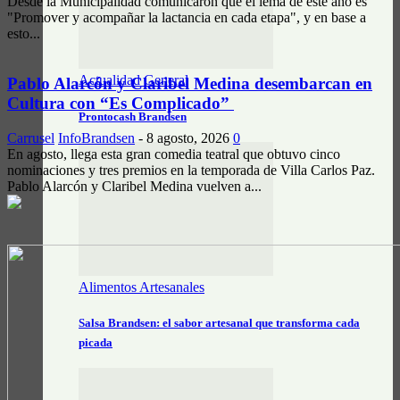
Desde la Municipalidad comunicaron que el lema de este año es
"Promover y acompañar la lactancia en cada etapa", y en base a
esto...
Actualidad General
Pablo Alarcón y Claribel Medina desembarcan en
Cultura con “Es Complicado”
Prontocash Brandsen
Carrusel
InfoBrandsen
-
8 agosto, 2026
0
En agosto, llega esta gran comedia teatral que obtuvo cinco
nominaciones y tres premios en la temporada de Villa Carlos Paz.
Pablo Alarcón y Claribel Medina vuelven a...
Alimentos Artesanales
Salsa Brandsen: el sabor artesanal que transforma cada
picada