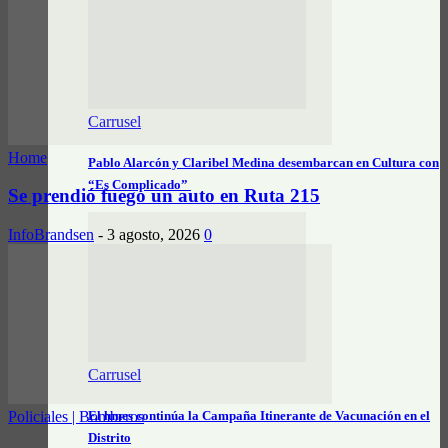
Carrusel
Home
Pablo Alarcón y Claribel Medina desembarcan en Cultura con
“Es Complicado”
Se prendió fuego un auto en Ruta 215
InfoBrandsen
-
3 agosto, 2026
0
Carrusel
El lunes continúa la Campaña Itinerante de Vacunación en el
Policiales | Bomberos
Distrito