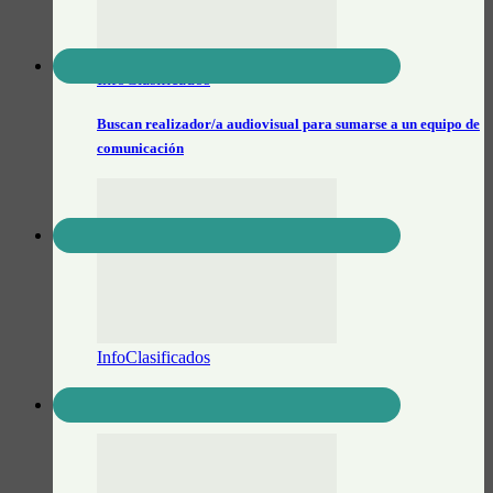
InfoClasificados
Buscan realizador/a audiovisual para sumarse a un equipo de
comunicación
InfoClasificados
Se vende Notebook Lenovo IdeaPad S-145