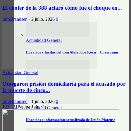
El chofer de la 388 aclaró cómo fue el choque en...
InfoBrandsen
-
2 julio, 2026
0
Actualidad General
Horarios y tarifas del tren Alejandro Korn – Chascomús
Actualidad General
Otorgaron prisión domiciliaria para el acusado por
la muerte de cinco...
InfoBrandsen
-
1 julio, 2026
0
1
2
3
...
31
Página 1 de 31
Actualidad General
Horarios e información actualizada de Unión Platense