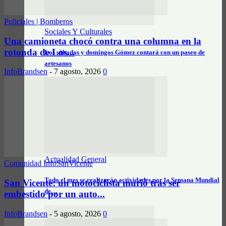
Policiales | Bomberos
Sociales Y Culturales
Una camioneta chocó contra una columna en la
rotonda de Los...
Los sábados y domingos Gómez contará con un paseo de
artesanos
InfoBrandsen
-
7 agosto, 2026
0
Actualidad General
Comunidad InfoSanVicente
Todo el mes se realizarán actividades por la Semana Mundial
San Vicente: un motociclista murió tras ser
de…
embestido por un auto...
InfoBrandsen
-
5 agosto, 2026
0