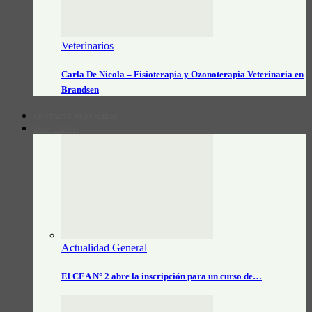
Veterinarios
Carla De Nicola – Fisioterapia y Ozonoterapia Veterinaria en
Brandsen
CONTACTO/PUBLICIDAD
INFO CAMPO
Actualidad General
El CEA N° 2 abre la inscripción para un curso de…