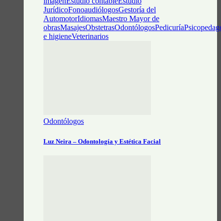
imagen
Estudio contable
Estudio
Jurídico
Fonoaudiólogos
Gestoría del
Automotor
Idiomas
Maestro Mayor de
obras
Masajes
Obstetras
Odontólogos
Pedicuría
Psicopedag
e higiene
Veterinarios
Odontólogos
Luz Neira – Odontología y Estética Facial