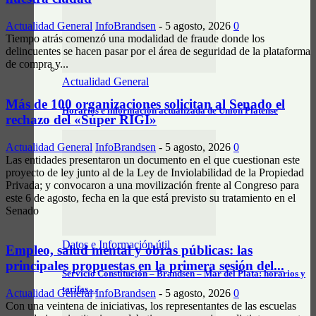
Actualidad General
InfoBrandsen
-
5 agosto, 2026
0
Tiempo atrás comenzó una modalidad de fraude donde los
delincuentes se hacen pasar por el área de seguridad de la plataforma
de compra y...
Actualidad General
Más de 100 organizaciones solicitan al Senado el
Horarios e información actualizada de Unión Platense
rechazo del «Súper RIGI»
Actualidad General
InfoBrandsen
-
5 agosto, 2026
0
Las entidades presentaron un documento en el que cuestionan este
proyecto de ley junto al de la Ley de Inviolabilidad de la Propiedad
Privada; y convocaron a una movilización frente al Congreso para
este 6 de agosto, fecha en la que está previsto su tratamiento en el
Senado
Datos e Información útil
Empleo, salud mental y obras públicas: las
principales propuestas en la primera sesión del...
Servicio Constitución – Brandsen – Mar del Plata: horarios y
tarifas…
Actualidad General
InfoBrandsen
-
5 agosto, 2026
0
Con una veintena de iniciativas, los representantes de las escuelas