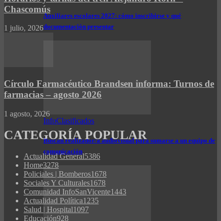
Chascomús
Auxiliares escolares 2027: cómo inscribirse y qué
documentación presentar
1 julio, 2026
Círculo Farmacéutico Brandsen informa: Turnos de
farmacias – agosto 2026
1 agosto, 2026
InfoClasificados
CATEGORÍA POPULAR
Buscan realizador/a audiovisual para sumarse a un equipo de
comunicación
Actualidad General
5386
Home
3278
Policiales | Bomberos
1678
Sociales Y Culturales
1678
Comunidad InfoSanVicente
1443
Actualidad Política
1235
Salud | Hospital
1097
Educación
928