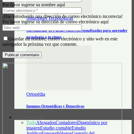
Por favor ingrese su nombre aquí
¡Has introducido una dirección de correo electrónico incorrecta!
Soluciones Tecnológicas
Por favor ingrese su dirección de correo electrónico aquí
Movimiento Yo Puedo: clases personalizadas para aprender
tecnología a tu ritmo
Guardar mi nombre, correo electrónico y sitio web en este
navegador la próxima vez que comente.
Ortopédia
Insumos Ortopédicos y Deportivos
GUÍA PROFESIONAL
Todo
Abogados
Contadores
Diagnóstico por
imagen
Estudio contable
Estudio
Jurídico
Fonoaudiólogos
Gestoría del