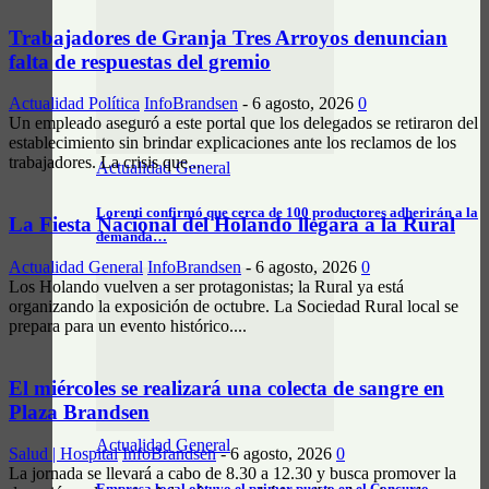
Trabajadores de Granja Tres Arroyos denuncian
falta de respuestas del gremio
Actualidad Política
InfoBrandsen
-
6 agosto, 2026
0
Un empleado aseguró a este portal que los delegados se retiraron del
establecimiento sin brindar explicaciones ante los reclamos de los
trabajadores. La crisis que...
Actualidad General
Lorenti confirmó que cerca de 100 productores adherirán a la
La Fiesta Nacional del Holando llegará a la Rural
demanda…
Actualidad General
InfoBrandsen
-
6 agosto, 2026
0
Los Holando vuelven a ser protagonistas; la Rural ya está
organizando la exposición de octubre. La Sociedad Rural local se
prepara para un evento histórico....
El miércoles se realizará una colecta de sangre en
Plaza Brandsen
Actualidad General
Salud | Hospital
InfoBrandsen
-
6 agosto, 2026
0
La jornada se llevará a cabo de 8.30 a 12.30 y busca promover la
Empresa local obtuvo el primer puesto en el Concurso