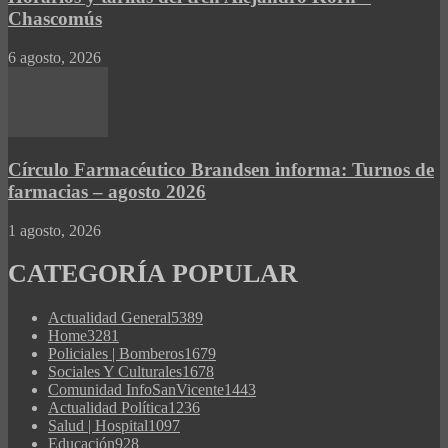
Chascomús
6 agosto, 2026
Círculo Farmacéutico Brandsen informa: Turnos de
farmacias – agosto 2026
1 agosto, 2026
CATEGORÍA POPULAR
Actualidad General
5389
Home
3281
Policiales | Bomberos
1679
Sociales Y Culturales
1678
Comunidad InfoSanVicente
1443
Actualidad Política
1236
Salud | Hospital
1097
Educación
928