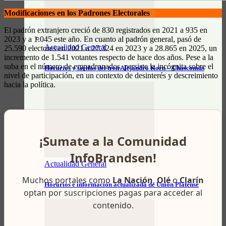
Modificaciones en los Padrones Electorales
El padrón extranjero creció de 830 registrados en 2021 a 935 en
2023 y a 1.045 este año. En cuanto al padrón general, pasó de
Actualidad General
25.590 electores en 2021 a 27.324 en 2023 y a 28.865 en 2025, un
incremento de 1.541 votantes respecto de hace dos años. Pese a la
suba en el número de empadronados, persiste la incógnita sobre el
Horarios y tarifas del tren Alejandro Korn – Chascomús
nivel de participación, en un contexto de desinterés y descreimiento
hacia la política.
¡Sumate a la Comunidad
InfoBrandsen!
Actualidad General
Muchos portales como
La Nación
,
Olé
o
Clarín
Horarios e información actualizada de Unión Platense
optan por suscripciones pagas para acceder al
contenido.