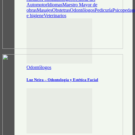
Automotor
Idiomas
Maestro Mayor de
obras
Masajes
Obstetras
Odontólogos
Pedicuría
Psicopedag
e higiene
Veterinarios
Odontólogos
Luz Neira – Odontología y Estética Facial