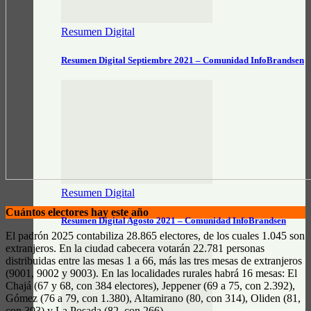
Resumen Digital
Resumen Digital Septiembre 2021 – Comunidad InfoBrandsen
Resumen Digital
Cuántos electores hay este año
Resumen Digital Agosto 2021 – Comunidad InfoBrandsen
El padrón 2025 contabiliza 28.865 electores, de los cuales 1.045 son
extranjeros. En la ciudad cabecera votarán 22.781 personas
distribuidas entre las mesas 1 a 66, más las tres mesas de extranjeros
(9001, 9002 y 9003). En las localidades rurales habrá 16 mesas: El
Chajá (67 y 68, con 384 electores), Jeppener (69 a 75, con 2.392),
Gómez (76 a 79, con 1.380), Altamirano (80, con 314), Oliden (81,
con 303) y La Posada (82, con 266).