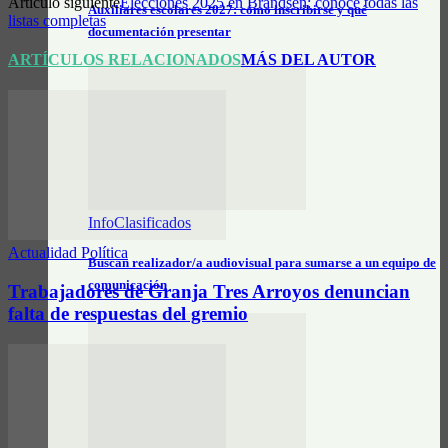
Artículo siguiente
Elecciones 2025 en Brandsen: conocé todas las
Auxiliares escolares 2027: cómo inscribirse y qué
listas completas
documentación presentar
ARTÍCULOS RELACIONADOS
MÁS DEL AUTOR
InfoClasificados
Actualidad Política
Buscan realizador/a audiovisual para sumarse a un equipo de
comunicación
Trabajadores de Granja Tres Arroyos denuncian
falta de respuestas del gremio