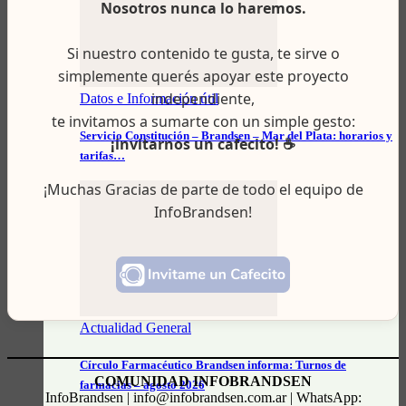
Nosotros nunca lo haremos.
Si nuestro contenido te gusta, te sirve o
simplemente querés apoyar este proyecto
independiente,
Datos e Información útil
te invitamos a sumarte con un simple gesto:
Servicio Constitución – Brandsen – Mar del Plata: horarios y
¡invitarnos un cafecito! ☕
tarifas…
¡Muchas Gracias de parte de todo el equipo de
InfoBrandsen!
Actualidad General
Círculo Farmacéutico Brandsen informa: Turnos de
COMUNIDAD INFOBRANDSEN
farmacias – agosto 2026
InfoBrandsen | info@infobrandsen.com.ar | WhatsApp: