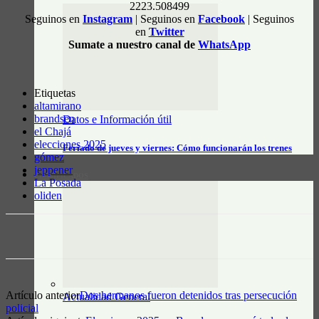
2223.508499
Seguinos en
Instagram
| Seguinos en
Facebook
| Seguinos
en
Twitter
Sumate a nuestro canal de
WhatsApp
Etiquetas
altamirano
brandsen
Datos e Información útil
el Chajá
elecciones 2025
Feriado de jueves y viernes: Cómo funcionarán los trenes
gómez
jeppener
CLASIFICADOS
La Posada
oliden
Artículo anterior
Dos hermanos fueron detenidos tras persecución
Actualidad General
policial