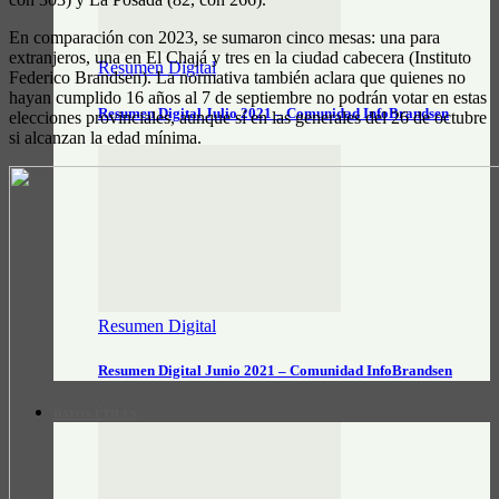
En comparación con 2023, se sumaron cinco mesas: una para
extranjeros, una en El Chajá y tres en la ciudad cabecera (Instituto
Resumen Digital
Federico Brandsen). La normativa también aclara que quienes no
hayan cumplido 16 años al 7 de septiembre no podrán votar en estas
Resumen Digital Julio 2021 – Comunidad InfoBrandsen
elecciones provinciales, aunque sí en las generales del 26 de octubre
si alcanzan la edad mínima.
Resumen Digital
Resumen Digital Junio 2021 – Comunidad InfoBrandsen
DATOS ÚTILES