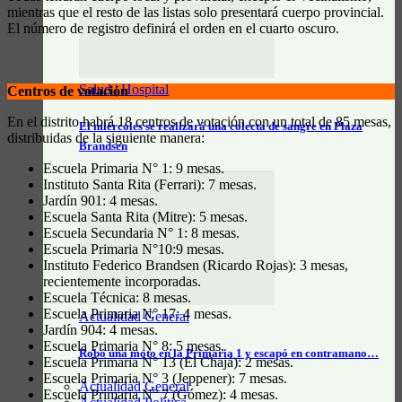
mientras que el resto de las listas solo presentará cuerpo provincial.
El número de registro definirá el orden en el cuarto oscuro.
Salud | Hospital
Centros de votación
En el distrito habrá 18 centros de votación con un total de 85 mesas,
El miércoles se realizará una colecta de sangre en Plaza
distribuidas de la siguiente manera:
Brandsen
Escuela Primaria N° 1: 9 mesas.
Instituto Santa Rita (Ferrari): 7 mesas.
Jardín 901: 4 mesas.
Escuela Santa Rita (Mitre): 5 mesas.
Escuela Secundaria N° 1: 8 mesas.
Escuela Primaria N°10:9 mesas.
Instituto Federico Brandsen (Ricardo Rojas): 3 mesas,
recientemente incorporadas.
Escuela Técnica: 8 mesas.
Escuela Primaria N° 17: 4 mesas.
Actualidad General
Jardín 904: 4 mesas.
Escuela Primaria N° 8: 5 mesas.
Robó una moto en la Primaria 1 y escapó en contramano…
Escuela Primaria N° 13 (El Chajá): 2 mesas.
Escuela Primaria N° 3 (Jeppener): 7 mesas.
Actualidad General
Escuela Primaria N° 7 (Gómez): 4 mesas.