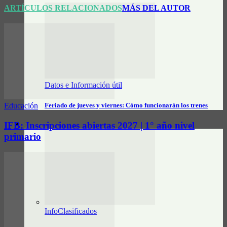
ARTÍCULOS RELACIONADOS
MÁS DEL AUTOR
Datos e Información útil
Educación
Feriado de jueves y viernes: Cómo funcionarán los trenes
IFB: Inscripciones abiertas 2027 | 1° año nivel
CLASIFICADOS
primario
InfoClasificados