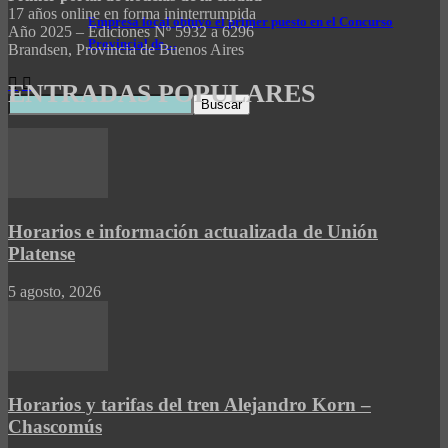
17 años online en forma ininterrumpida
Empresa local obtuvo el primer puesto en el Concurso
Año 2025 – Ediciones Nº 5932 a 6296
Provincial de…
Brandsen, Provincia de Buenos Aires
ENTRADAS POPULARES
Horarios e información actualizada de Unión
Platense
5 agosto, 2026
Horarios y tarifas del tren Alejandro Korn –
Chascomús