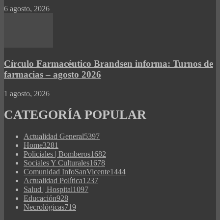
6 agosto, 2026
Círculo Farmacéutico Brandsen informa: Turnos de
farmacias – agosto 2026
1 agosto, 2026
CATEGORÍA POPULAR
Actualidad General
5397
Home
3281
Policiales | Bomberos
1682
Sociales Y Culturales
1678
Comunidad InfoSanVicente
1444
Actualidad Política
1237
Salud | Hospital
1097
Educación
928
Necrológicas
719