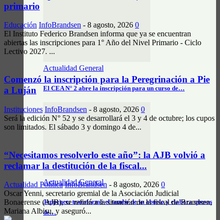
primario
Educación
InfoBrandsen
-
8 agosto, 2026
0
El Instituto Federico Brandsen informa que ya se encuentran
abiertas las inscripciones para 1° Año del Nivel Primario - Ciclo
Lectivo 2027. ...
Actualidad General
Comenzó la inscripción para la Peregrinación a Pie
El CEA N° 2 abre la inscripción para un curso de…
a Luján
Instituciones
InfoBrandsen
-
8 agosto, 2026
0
Será la edición N° 52 y se desarrollará el 3 y 4 de octubre; los cupos
son limitados. El sábado 3 y domingo 4 de...
“Necesitamos resolverlo este año”: la AJB volvió a
reclamar la destitución de la fiscal...
Actualidad General
Actualidad Política
InfoBrandsen
-
8 agosto, 2026
0
Oscar Yenni, secretario gremial de la Asociación Judicial
Bonaerense (AJB), se refirió a la situación de la fiscal de Brandsen,
Jeppener: transformó el tambo de su abuelo y elabora quesos
Mariana Albisu, y aseguró...
de…