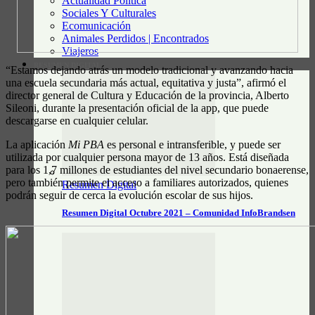
Actualidad Política
Sociales Y Culturales
Ecomunicación
Animales Perdidos | Encontrados
Viajeros
RESUMEN DIGITAL
“Estamos dejando atrás un modelo tradicional y avanzando hacia
una escuela secundaria más actual, equitativa y justa”, afirmó el
director general de Cultura y Educación de la provincia, Alberto
Sileoni, durante la presentación oficial de la app, que puede
descargarse en cualquier celular.
La aplicación
Mi PBA
es personal e intransferible, y puede ser
utilizada por cualquier persona mayor de 13 años. Está diseñada
para los 1,7 millones de estudiantes del nivel secundario bonaerense,
pero también permite el acceso a familiares autorizados, quienes
Resumen Digital
podrán seguir de cerca la evolución escolar de sus hijos.
Resumen Digital Octubre 2021 – Comunidad InfoBrandsen