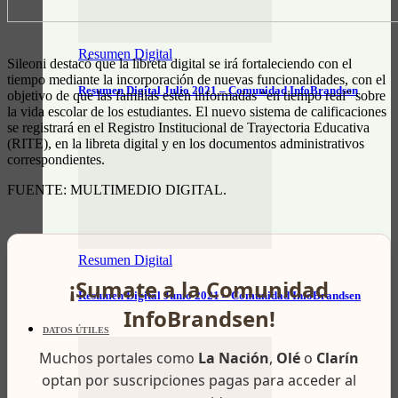
Resumen Digital
Sileoni destacó que la libreta digital se irá fortaleciendo con el
tiempo mediante la incorporación de nuevas funcionalidades, con el
Resumen Digital Julio 2021 – Comunidad InfoBrandsen
objetivo de que las familias estén informadas “en tiempo real” sobre
la vida escolar de los estudiantes. El nuevo sistema de calificaciones
se registrará en el Registro Institucional de Trayectoria Educativa
(RITE), en la libreta digital y en los documentos administrativos
correspondientes.
FUENTE: MULTIMEDIO DIGITAL.
Resumen Digital
¡Sumate a la Comunidad
Resumen Digital Junio 2021 – Comunidad InfoBrandsen
InfoBrandsen!
DATOS ÚTILES
Muchos portales como
La Nación
,
Olé
o
Clarín
optan por suscripciones pagas para acceder al