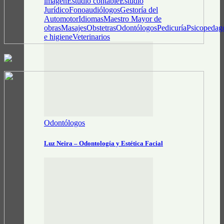
imagen
Estudio contable
Estudio
Jurídico
Fonoaudiólogos
Gestoría del
Automotor
Idiomas
Maestro Mayor de
obras
Masajes
Obstetras
Odontólogos
Pedicuría
Psicopedag
e higiene
Veterinarios
Odontólogos
Luz Neira – Odontología y Estética Facial