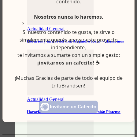
contenido.
Nosotros nunca lo haremos.
Actualidad General
Si nuestro contenido te gusta, te sirve o
simplemente querés apoyar este proyecto
Horarios y tarifas del tren Alejandro Korn – Chascomús
independiente,
te invitamos a sumarte con un simple gesto:
¡invitarnos un cafecito! ☕
¡Muchas Gracias de parte de todo el equipo de
InfoBrandsen!
Actualidad General
Horarios e información actualizada de Unión Platense