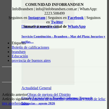
COMUNIDAD INFOBRANDSEN
InfoBrandsen | info@infobrandsen.com.ar | WhatsApp:
2223.508499
Seguinos en
Instagram
| Seguinos en
Facebook
| Seguinos
en
Twitter
Sumate a nuestro canal de
WhatsApp
Datos e Información útil
Servicio Constitución – Brandsen – Mar del Plata: horarios y
tarifas…
Etiquetas
Boletín de calificaciones
brandsen
Educación
provincia de buenos aires
Actualidad General
Artículo anterior
Obras de mejora del Distrito
Círculo Farmacéutico Brandsen informa: Turnos de
Artículo siguiente
Violación de domicilio, resistencia y robo de leña:
tres aprehendidos
farmacias – agosto 2026