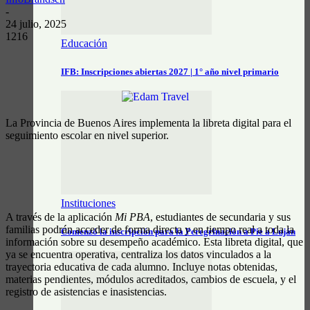
-
24 julio, 2025
1216
Educación
IFB: Inscripciones abiertas 2027 | 1° año nivel primario
La Provincia de Buenos Aires implementa la libreta digital para el
seguimiento escolar en nivel superior.
Instituciones
A través de la aplicación
Mi PBA
, estudiantes de secundaria y sus
familias podrán acceder de forma directa y en tiempo real a toda la
Comenzó la inscripción para la Peregrinación a Pie a Luján
información sobre su desempeño académico. Esta libreta digital, que
ya se encuentra operativa, centraliza los datos vinculados a la
trayectoria educativa de cada alumno. Incluye notas obtenidas,
materias pendientes, módulos acreditados, cambios de escuela, y el
registro de asistencias e inasistencias.