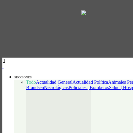
SECCIONES
Todo
Actualidad General
Actualidad Política
Animales Per
Brandsen
Necrológicas
Policiales | Bomberos
Salud | Hosp