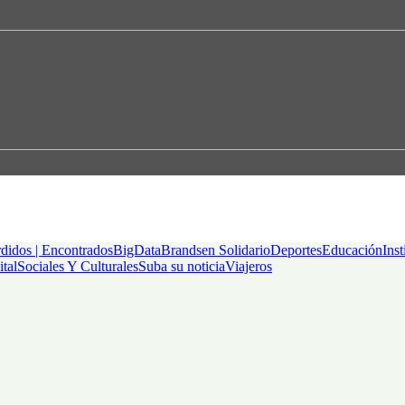
didos | Encontrados
BigData
Brandsen Solidario
Deportes
Educación
Inst
ital
Sociales Y Culturales
Suba su noticia
Viajeros