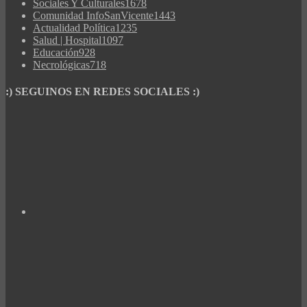
Sociales Y Culturales
1678
Comunidad InfoSanVicente
1443
Actualidad Política
1235
Salud | Hospital
1097
Educación
928
Necrológicas
718
:) SEGUINOS EN REDES SOCIALES :)