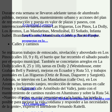
Durante esta semana se llevaron adelante tareas de alumbrado
público, mejoras viales, mantenimiento urbano y acciones del plan
de reconstrucción y puesta en valor de plazas y paseos, con
Actualidad General
intervenciones en barrios como Las Higueras, Los Pinos, La Dolly,
Los Aromos, Las Mandarinas, Mendizábal, El Soñado, Infanta
Empleo, salud mental y obras públicas: las principales
Isabel, Brandsen Centro, Altamirano, Gómez y Barrio Parque.
propuestas en la…
Calles y caminos
Se realizaron trabajos de entoscado, nivelación y abovedado en Los
Pinos (calles 10, 9 y 8), el barrio que fue recorrido el sábado pasado
por el equipo municipal. También se concretaron arreglos en La
Dolly (calles 8, 25 y 10), tareas en Dolly 2 (Westinhouse, entre
Graham Bell y Pasteur), mejoras en Ecuador y Ruta 53, y trabajos
puntuales en Las Higueras (Ortiz de Rosas, Daguerre y Sargiotti).
Además, se intervino en Las Mandarinas (calle Oss), en Los
Aromos (incluyendo zanjeo, recolección de ramas, tareas en calle
Carrusel
French y trabajos en calle Aristóbulo del Valle), junto con el
mantenimiento de caminos rurales en Altamirano y sobre la Ruta 54.
«Nuestro objetivo es estar presentes en cada barrio, haciendo lo
Pablo Alarcón y Claribel Medina desembarcan en Cultura con
posible para mejorar la vida cotidiana y responder a las necesidades
“Es Complicado”
de la gente», expresó el Intendente Fernando Raitelli.