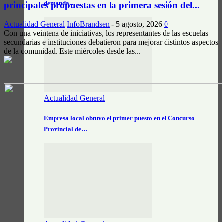
demanda…
principales propuestas en la primera sesión del...
Actualidad General
InfoBrandsen
-
5 agosto, 2026
0
Con una veintena de iniciativas, los representantes de las escuelas
secundarias e instituciones debatieron para mejorar distintos aspectos
de la comunidad. Este miércoles desde las...
Actualidad General
Empresa local obtuvo el primer puesto en el Concurso
Provincial de…