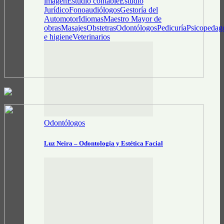
imagen
Estudio contable
Estudio
Jurídico
Fonoaudiólogos
Gestoría del
Automotor
Idiomas
Maestro Mayor de
obras
Masajes
Obstetras
Odontólogos
Pedicuría
Psicopedag
e higiene
Veterinarios
Odontólogos
Luz Neira – Odontología y Estética Facial