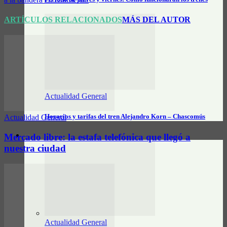
ARTÍCULOS RELACIONADOS
MÁS DEL AUTOR
Actualidad General
Horarios y tarifas del tren Alejandro Korn – Chascomús
Actualidad General
Mercado libre: la estafa telefónica que llegó a
CLASIFICADOS
nuestra ciudad
Actualidad General