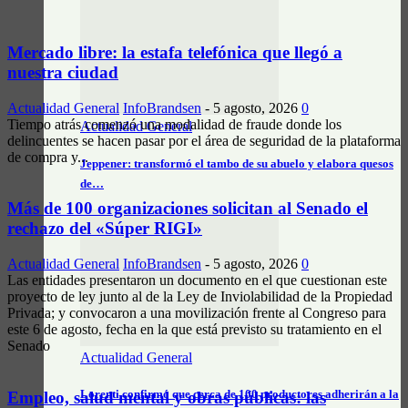
Mercado libre: la estafa telefónica que llegó a
nuestra ciudad
Actualidad General
InfoBrandsen
-
5 agosto, 2026
0
Tiempo atrás comenzó una modalidad de fraude donde los
Actualidad General
delincuentes se hacen pasar por el área de seguridad de la plataforma
de compra y...
Jeppener: transformó el tambo de su abuelo y elabora quesos
de…
Más de 100 organizaciones solicitan al Senado el
rechazo del «Súper RIGI»
Actualidad General
InfoBrandsen
-
5 agosto, 2026
0
Las entidades presentaron un documento en el que cuestionan este
proyecto de ley junto al de la Ley de Inviolabilidad de la Propiedad
Privada; y convocaron a una movilización frente al Congreso para
este 6 de agosto, fecha en la que está previsto su tratamiento en el
Senado
Actualidad General
Lorenti confirmó que cerca de 100 productores adherirán a la
Empleo, salud mental y obras públicas: las