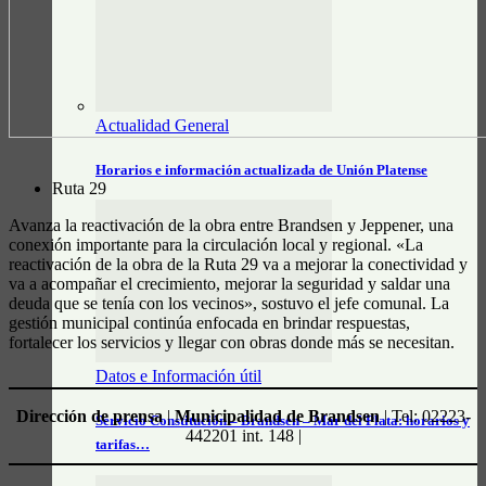
Actualidad General
Horarios e información actualizada de Unión Platense
Ruta 29
Avanza la reactivación de la obra entre Brandsen y Jeppener, una
conexión importante para la circulación local y regional. «La
reactivación de la obra de la Ruta 29 va a mejorar la conectividad y
va a acompañar el crecimiento, mejorar la seguridad y saldar una
deuda que se tenía con los vecinos», sostuvo el jefe comunal. La
gestión municipal continúa enfocada en brindar respuestas,
fortalecer los servicios y llegar con obras donde más se necesitan.
Datos e Información útil
Dirección de prensa
|
Municipalidad de Brandsen
| Tel: 02223-
Servicio Constitución – Brandsen – Mar del Plata: horarios y
442201 int. 148 |
tarifas…