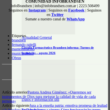
COMUNIDAD INFOBRANDSEN
InfoBrandsen | info@infobrandsen.com.ar | 2223.508499
Seguinos en
Instagram
| Seguinos en
Facebook
| Seguinos
en
Twitter
Sumate a nuestro canal de
WhatsApp
Etiquetas
Actualidad General
brandsen
fernando raitelli
Círculo Farmacéutico Brandsen informa: Turnos de
mantenimiento
farmacias – agosto 2026
municipalidad
Obras
Artículo anterior
Pastora Andrea Giménez: «Queremos ser
instrumentos de Dios para mejorar la calidad de vida de cada
Datos e Información útil
persona»
Artículo siguiente
Jura a la enseña patria: emotiva promesa de lealtad
a la bandera en Domselaar
Feriado de jueves y viernes: Cómo funcionarán los trenes