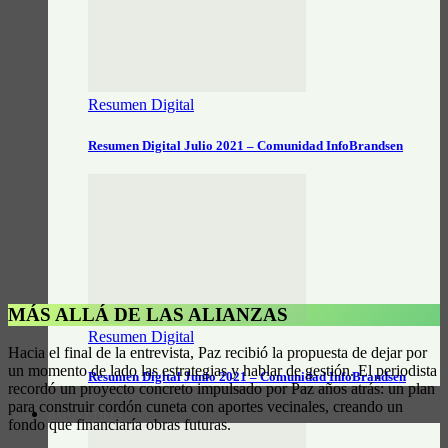
Resumen Digital
Resumen Digital Julio 2021 – Comunidad InfoBrandsen
MÁS ALLÁ DE LAS ALIANZAS
Resumen Digital
Hacia el final de la entrevista, Paz recibió la propuesta de dejar por
un momento de lado las estrategias y hablar de gestión. El periodista
Resumen Digital Junio 2021 – Comunidad InfoBrandsen
recordó un proyecto concreto impulsado por Paz años atrás: un plan
para construir cordón cuneta con aportes vecinales, creando un
DATOS ÚTILES
fondo que financiaría obras futuras.