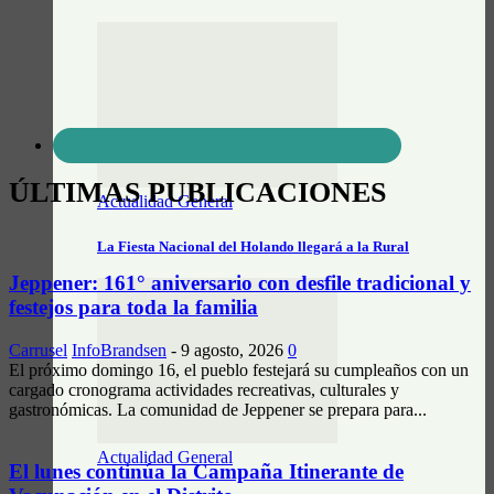
ÚLTIMAS PUBLICACIONES
Actualidad General
La Fiesta Nacional del Holando llegará a la Rural
Jeppener: 161° aniversario con desfile tradicional y
festejos para toda la familia
Carrusel
InfoBrandsen
-
9 agosto, 2026
0
El próximo domingo 16, el pueblo festejará su cumpleaños con un
cargado cronograma actividades recreativas, culturales y
gastronómicas. La comunidad de Jeppener se prepara para...
Actualidad General
El lunes continúa la Campaña Itinerante de