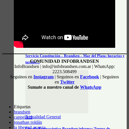
Datos e Información útil
Servicio Constitución – Brandsen – Mar del Plata: horarios y
COMUNIDAD INFOBRANDSEN
tarifas…
InfoBrandsen | info@infobrandsen.com.ar | WhatsApp:
2223.508499
Seguinos en
Instagram
| Seguinos en
Facebook
| Seguinos
en
Twitter
Sumate a nuestro canal de
WhatsApp
Etiquetas
brandsen
Actualidad General
cappelletti
jonathan roldán
la libertad avanza
Círculo Farmacéutico Brandsen informa: Turnos de