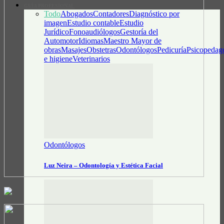
GUÍA PROFESIONAL
Todo
Abogados
Contadores
Diagnóstico por
imagen
Estudio contable
Estudio
Jurídico
Fonoaudiólogos
Gestoría del
Automotor
Idiomas
Maestro Mayor de
obras
Masajes
Obstetras
Odontólogos
Pedicuría
Psicopedag
e higiene
Veterinarios
Odontólogos
Luz Neira – Odontología y Estética Facial