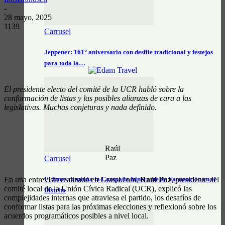
-
28 mayo, 2025
1139
Carrusel
Jeppener: 161° aniversario con desfile tradicional y festejos
para toda la…
El presidente electo del comité de la UCR habló sobre la
conformación de listas y las posibles alianzas de cara a las
legislativas. Muchas conjeturas y nada definido.
Raúl
Paz
Carrusel
En una entrevista realizada en Grassi.com,
Raúl Paz
, presidente del
El lunes continúa la Campaña Itinerante de Vacunación en el
comité local de la Unión Cívica Radical (UCR), explicó las
Distrito
complejidades internas que atraviesa el partido, los desafíos de
conformar listas para las próximas elecciones y reflexionó sobre los
acuerdos programáticos posibles a nivel local.