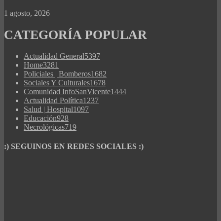
1 agosto, 2026
CATEGORÍA POPULAR
Actualidad General
5397
Home
3281
Policiales | Bomberos
1682
Sociales Y Culturales
1678
Comunidad InfoSanVicente
1444
Actualidad Política
1237
Salud | Hospital
1097
Educación
928
Necrológicas
719
:) SEGUINOS EN REDES SOCIALES :)