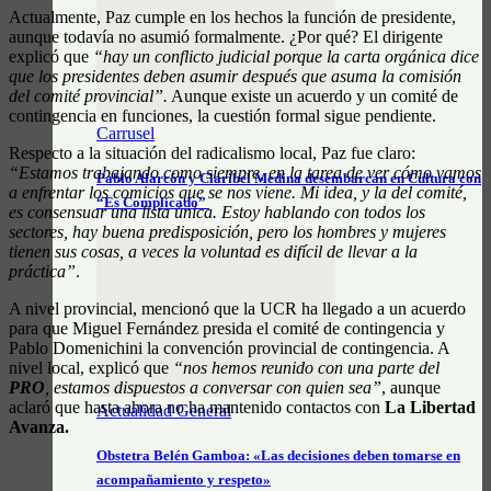
Actualmente, Paz cumple en los hechos la función de presidente,
aunque todavía no asumió formalmente. ¿Por qué? El dirigente
explicó que
“hay un conflicto judicial porque la carta orgánica dice
que los presidentes deben asumir después que asuma la comisión
del comité provincial”.
Aunque existe un acuerdo y un comité de
contingencia en funciones, la cuestión formal sigue pendiente.
Carrusel
Respecto a la situación del radicalismo local, Paz fue claro:
“Estamos trabajando como siempre, en la tarea de ver cómo vamos
Pablo Alarcón y Claribel Medina desembarcan en Cultura con
a enfrentar los comicios que se nos viene. Mi idea, y la del comité,
“Es Complicado”
es consensuar una lista única. Estoy hablando con todos los
sectores, hay buena predisposición, pero los hombres y mujeres
tienen sus cosas, a veces la voluntad es difícil de llevar a la
práctica”
.
A nivel provincial, mencionó que la UCR ha llegado a un acuerdo
para que Miguel Fernández presida el comité de contingencia y
Pablo Domenichini la convención provincial de contingencia. A
nivel local, explicó que
“nos hemos reunido con una parte del
PRO
, estamos dispuestos a conversar con quien sea”
, aunque
aclaró que hasta ahora no ha mantenido contactos con
La Libertad
Actualidad General
Avanza.
Obstetra Belén Gamboa: «Las decisiones deben tomarse en
acompañamiento y respeto»