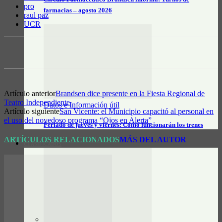
pro
farmacias – agosto 2026
raul paz
UCR
Artículo anterior
Brandsen dice presente en la Fiesta Regional de
Teatro Independiente
Datos e Información útil
Artículo siguiente
San Vicente: el Municipio capacitó al personal en
el uso del novedoso programa “Ojos en Alerta”
Feriado de jueves y viernes: Cómo funcionarán los trenes
ARTÍCULOS RELACIONADOS
MÁS DEL AUTOR
CLASIFICADOS