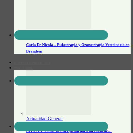
Veterinarios
Carla De Nicola – Fisioterapia y Ozonoterapia Veterinaria en
Brandsen
CONTACTO/PUBLICIDAD
INFO CAMPO
Actualidad General
El CEA N° 2 abre la inscripción para un curso de…