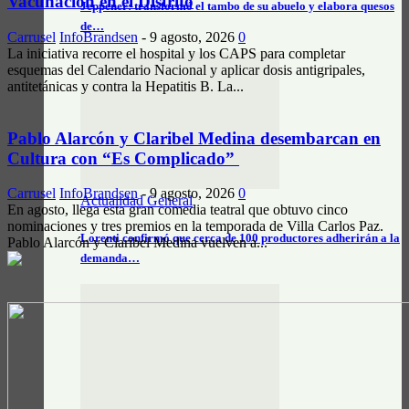
Vacunación en el Distrito
Jeppener: transformó el tambo de su abuelo y elabora quesos
de…
Carrusel
InfoBrandsen
-
9 agosto, 2026
0
La iniciativa recorre el hospital y los CAPS para completar
esquemas del Calendario Nacional y aplicar dosis antigripales,
antitetánicas y contra la Hepatitis B. La...
Pablo Alarcón y Claribel Medina desembarcan en
Cultura con “Es Complicado”
Carrusel
InfoBrandsen
-
9 agosto, 2026
0
Actualidad General
En agosto, llega esta gran comedia teatral que obtuvo cinco
nominaciones y tres premios en la temporada de Villa Carlos Paz.
Lorenti confirmó que cerca de 100 productores adherirán a la
Pablo Alarcón y Claribel Medina vuelven a...
demanda…