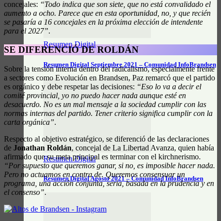
concejales:
“Todo indica que son siete, que no está convalidado el
aumento a ocho. Parece que en esta oportunidad, no, y que recién
se pasaría a 16 concejales en la próxima elección de intendente
para el 2027”
.
Resumen Digital
SE DIFERENCIÓ DE ROLDÁN
Resumen Digital Septiembre 2021 – Comunidad InfoBrandsen
Sobre la tensión interna dentro del radicalismo, especialmente frente
a sectores como Evolución en Brandsen, Paz remarcó que el partido
es orgánico y debe respetar las decisiones:
“Eso lo va a decir el
comité provincial, yo no puedo hacer nada aunque esté en
desacuerdo. No es un mal mensaje a la sociedad cumplir con las
normas internas del partido. Tener criterio significa cumplir con la
carta orgánica”
.
Respecto al objetivo estratégico, se diferenció de las declaraciones
de
Jonathan Roldán
, concejal de La Libertad Avanza, quien había
afirmado que su meta principal es terminar con el kirchnerismo.
Resumen Digital
“Por supuesto que queremos ganar, si no, es imposible hacer nada.
Pero no actuamos en contra de. Queremos consensuar un
Resumen Digital Agosto 2021 – Comunidad InfoBrandsen
programa, una acción conjunta, seria, basada en la prudencia y en
el consenso”
.