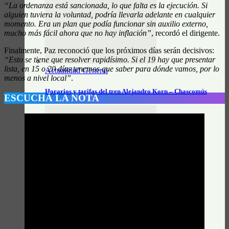
“La ordenanza está sancionada, lo que falta es la ejecución. Si
alguien tuviera la voluntad, podría llevarla adelante en cualquier
momento. Era un plan que podía funcionar sin auxilio externo,
mucho más fácil ahora que no hay inflación”
, recordó el dirigente.
Finalmente, Paz reconoció que los próximos días serán decisivos:
“Esto se tiene que resolver rapidísimo. Si el 19 hay que presentar
lista, en 15 o 20 días tenemos que saber para dónde vamos, por lo
Actualidad General
menos a nivel local”
.
Horarios y tarifas del tren Alejandro Korn – Chascomús
ESCUCHÁ LA NOTA
Actualidad General
Horarios e información actualizada de Unión Platense