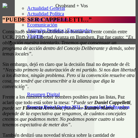
Actualidad General
Actualidad Política
“PUEDE SER CAPPELLETTI…”
Sociales Y Culturales
Ecomunicación
Animales Perdidos | Encontrados
Consultado sobre la posibilidad de formar un frente común entre
Viajeros
UCR, PRO y La Libertad Avanza en Brandsen, Paz fue cauto:
“Es
obligación nuestra intentarlo. Tenemos que consensuar un
RESUMEN DIGITAL
programa de acción dentro del Concejo Deliberante y demás, sobre
temas locales”
.
Sin embargo, dejó en claro que la decisión final no depende de él:
“Necesito primero la autorización de mi partido. Si nos dan libertad
a los distritos, ningún problema. Pero si la convención resuelve otra
cosa, me tendré que circunscribir a la alianza que diga la
convención”
.
Resumen Digital
Frente a los rumores sobre nombres posibles para las listas, Paz
aclaró que todo está sobre la mesa:
“Puede ser
Daniel Cappelletti
,
Resumen Digital Octubre 2021 – Comunidad InfoBrandsen
puede ser
Florencia Arrechea
, puede ser
Ramiro Marra
… todo
depende de la expectativa que tengamos, de cuántos concejales
creemos que podemos meter. No podemos poner cuatro si solo
tenemos expectativa de meter dos”
.
También deslizó una novedad técnica sobre la cantidad de