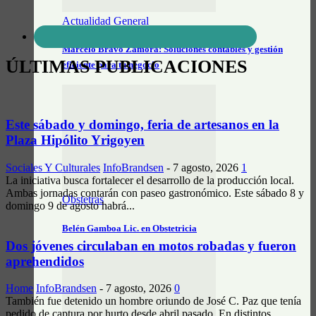
Actualidad General
Marcelo Bravo Zamora: Soluciones contables y gestión
ÚLTIMAS PUBLICACIONES
eficiente para tu negocio
Este sábado y domingo, feria de artesanos en la
Plaza Hipólito Yrigoyen
Sociales Y Culturales
InfoBrandsen
-
7 agosto, 2026
1
La iniciativa busca fortalecer el desarrollo de la producción local.
Ambas jornadas contarán con paseo gastronómico. Este sábado 8 y
Obstetras
domingo 9 de agosto habrá...
Belén Gamboa Lic. en Obstetricia
Dos jóvenes circulaban en motos robadas y fueron
aprehendidos
Home
InfoBrandsen
-
7 agosto, 2026
0
También fue detenido un hombre oriundo de José C. Paz que tenía
pedido de captura por hurto desde abril pasado. En distintos