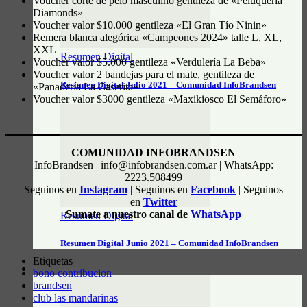
Voucher corte de pelo masculino gentileza de «Peluquería
Diamonds»
Voucher valor $10.000 gentileza «El Gran Tío Ninin»
Remera blanca alegórica «Campeones 2024» talle L, XL,
XXL
Resumen Digital
Voucher valor $5.000 gentileza «Verdulería La Beba»
Voucher valor 2 bandejas para el mate, gentileza de
Resumen Digital Julio 2021 – Comunidad InfoBrandsen
«Panadería La Caserita»
Voucher valor $3000 gentileza «Maxikiosco El Semáforo»
COMUNIDAD INFOBRANDSEN
InfoBrandsen | info@infobrandsen.com.ar | WhatsApp:
2223.508499
Seguinos en
Instagram
| Seguinos en
Facebook
| Seguinos
en
Twitter
Sumate a nuestro canal de
WhatsApp
Resumen Digital
Resumen Digital Junio 2021 – Comunidad InfoBrandsen
Etiquetas
DATOS ÚTILES
bono contribucion
brandsen
club las mandarinas