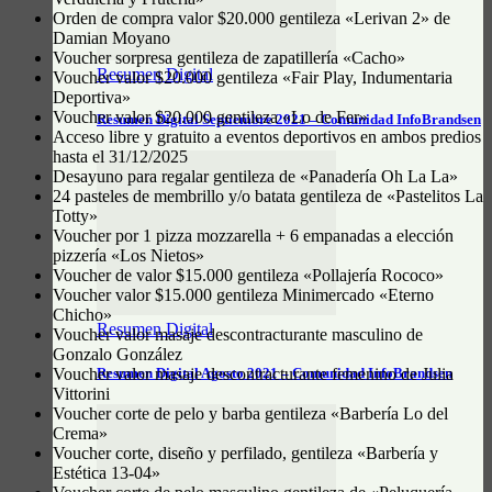
Orden de compra valor $20.000 gentileza «Lerivan 2» de
Damian Moyano
Voucher sorpresa gentileza de zapatillería «Cacho»
Resumen Digital
Voucher valor $20.000 gentileza «Fair Play, Indumentaria
Deportiva»
Voucher valor $20.000 gentileza «Lo de Fer»
Resumen Digital Septiembre 2021 – Comunidad InfoBrandsen
Acceso libre y gratuito a eventos deportivos en ambos predios
hasta el 31/12/2025
Desayuno para regalar gentileza de «Panadería Oh La La»
24 pasteles de membrillo y/o batata gentileza de «Pastelitos La
Totty»
Voucher por 1 pizza mozzarella + 6 empanadas a elección
pizzería «Los Nietos»
Voucher de valor $15.000 gentileza «Pollajería Rococo»
Voucher valor $15.000 gentileza Minimercado «Eterno
Chicho»
Resumen Digital
Voucher valor masaje descontracturante masculino de
Gonzalo González
Voucher valor masaje descontracturante femenino de Julia
Resumen Digital Agosto 2021 – Comunidad InfoBrandsen
Vittorini
Voucher corte de pelo y barba gentileza «Barbería Lo del
Crema»
Voucher corte, diseño y perfilado, gentileza «Barbería y
Estética 13-04»