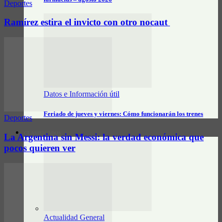
Deportes
Ramírez estira el invicto con otro nocaut
Datos e Información útil
Feriado de jueves y viernes: Cómo funcionarán los trenes
Deportes
CLASIFICADOS
La Argentina sin Messi: la verdad económica que
pocos quieren ver
Actualidad General