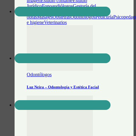
imagen
Estudio contable
Estudio
Jurídico
Fonoaudiólogos
Gestoría del
Automotor
Idiomas
Maestro Mayor de
obras
Masajes
Obstetras
Odontólogos
Pedicuría
Psicopedag
e higiene
Veterinarios
Odontólogos
Luz Neira – Odontología y Estética Facial