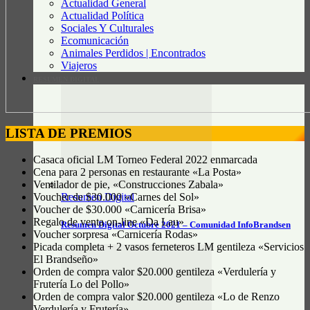
Actualidad General
Actualidad Política
Sociales Y Culturales
Ecomunicación
Animales Perdidos | Encontrados
Viajeros
RESUMEN DIGITAL
LISTA DE PREMIOS
Casaca oficial LM Torneo Federal 2022 enmarcada
Cena para 2 personas en restaurante «La Posta»
Ventilador de pie, «Construcciones Zabala»
Resumen Digital
Voucher de $30.000 «Carnes del Sol»
Voucher de $30.000 «Carnicería Brisa»
Regalo de venta on-line «Da Lau»
Resumen Digital Octubre 2021 – Comunidad InfoBrandsen
Voucher sorpresa «Carnicería Rodas»
Picada completa + 2 vasos ferneteros LM gentileza «Servicios
El Brandseño»
Orden de compra valor $20.000 gentileza «Verdulería y
Frutería Lo del Pollo»
Orden de compra valor $20.000 gentileza «Lo de Renzo
Verdulería y Frutería»