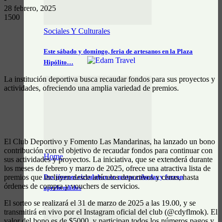
28 febrero, 2025
1500
Sociales Y Culturales
Este sábado y domingo, feria de artesanos en la Plaza
Hipólito…
La institución deportiva busca recaudar fondos para sus proyectos y
actividades, ofreciendo una amplia variedad de premios.
El Club Deportivo y Fomento Las Mandarinas, ha lanzado un bono
contribución con el objetivo de recaudar fondos para continuar con
Home
sus actividades y proyectos. La iniciativa, que se extenderá durante
los meses de febrero y marzo de 2025, ofrece una atractiva lista de
premios que incluyen desde artículos deportivos y cenas, hasta
Dos jóvenes circulaban en motos robadas y fueron
órdenes de compra y vouchers de servicios.
aprehendidos
El sorteo se realizará el 31 de marzo de 2025 a las 19.00, y se
transmitirá en vivo por el Instagram oficial del club (@cdyflmok). El
valor del bono es de $5000, y participan todos los números pagos y