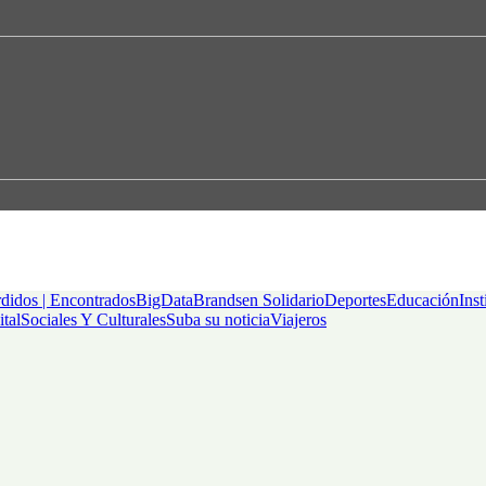
didos | Encontrados
BigData
Brandsen Solidario
Deportes
Educación
Inst
ital
Sociales Y Culturales
Suba su noticia
Viajeros