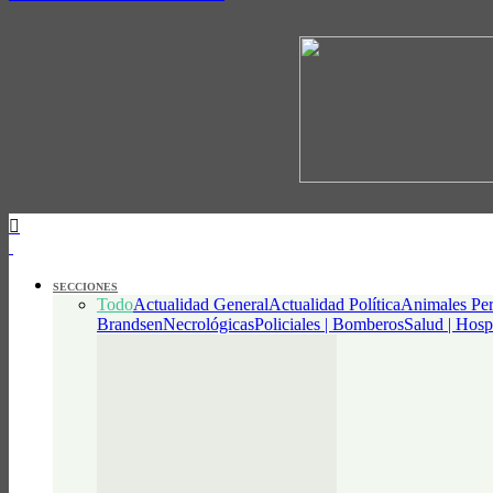
SECCIONES
Todo
Actualidad General
Actualidad Política
Animales Per
Brandsen
Necrológicas
Policiales | Bomberos
Salud | Hosp