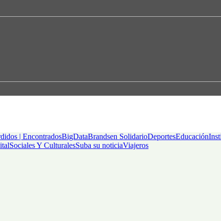
didos | Encontrados
BigData
Brandsen Solidario
Deportes
Educación
Inst
ital
Sociales Y Culturales
Suba su noticia
Viajeros