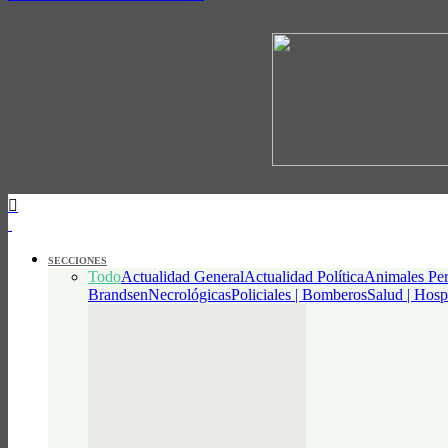
SECCIONES
Todo
Actualidad General
Actualidad Política
Animales Per
Brandsen
Necrológicas
Policiales | Bomberos
Salud | Hosp