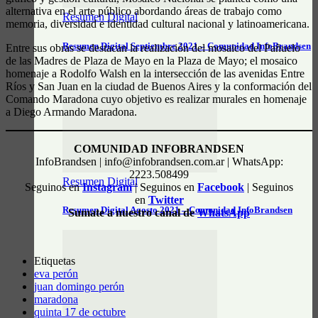
alternativa en el arte público abordando áreas de trabajo como
Resumen Digital
memoria, diversidad e identidad cultural nacional y latinoamericana.
Resumen Digital Septiembre 2021 – Comunidad InfoBrandsen
Entre sus obras se destacan la realización del mosaico del Pañuelo
de las Madres de Plaza de Mayo en la Plaza de Mayo; el mosaico
homenaje a Rodolfo Walsh en la intersección de las avenidas Entre
Ríos y San Juan en la ciudad de Buenos Aires y la conformación del
Comando Maradona cuyo objetivo es realizar murales en homenaje
a Diego Armando Maradona.
COMUNIDAD INFOBRANDSEN
InfoBrandsen | info@infobrandsen.com.ar | WhatsApp:
2223.508499
Resumen Digital
Seguinos en
Instagram
| Seguinos en
Facebook
| Seguinos
en
Twitter
Resumen Digital Agosto 2021 – Comunidad InfoBrandsen
Sumate a nuestro canal de
WhatsApp
Etiquetas
eva perón
juan domingo perón
maradona
quinta 17 de octubre