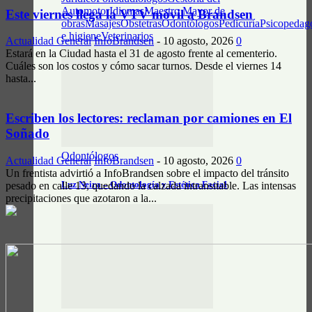
Automotor
Idiomas
Maestro Mayor de
Este viernes llega la VTV móvil a Brandsen
obras
Masajes
Obstetras
Odontólogos
Pedicuría
Psicopedag
e higiene
Veterinarios
Actualidad General
InfoBrandsen
-
10 agosto, 2026
0
Estará en la Ciudad hasta el 31 de agosto frente al cementerio.
Cuáles son los costos y cómo sacar turnos. Desde el viernes 14
hasta...
Escriben los lectores: reclaman por camiones en El
Soñado
Odontólogos
Actualidad General
InfoBrandsen
-
10 agosto, 2026
0
Un frentista advirtió a InfoBrandsen sobre el impacto del tránsito
Luz Neira – Odontología y Estética Facial
pesado en calle 13, quedando la calzada intransitable. Las intensas
precipitaciones que azotaron a la...