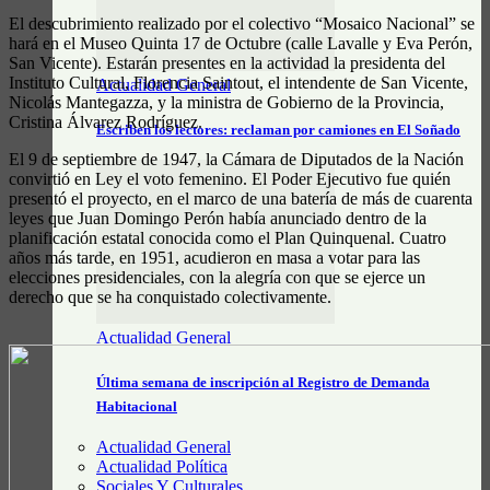
El descubrimiento realizado por el colectivo “Mosaico Nacional” se
hará en el Museo Quinta 17 de Octubre (calle Lavalle y Eva Perón,
San Vicente). Estarán presentes en la actividad la presidenta del
Instituto Cultural, Florencia Saintout, el intendente de San Vicente,
Actualidad General
Nicolás Mantegazza, y la ministra de Gobierno de la Provincia,
Cristina Álvarez Rodríguez.
Escriben los lectores: reclaman por camiones en El Soñado
El 9 de septiembre de 1947, la Cámara de Diputados de la Nación
convirtió en Ley el voto femenino. El Poder Ejecutivo fue quién
presentó el proyecto, en el marco de una batería de más de cuarenta
leyes que Juan Domingo Perón había anunciado dentro de la
planificación estatal conocida como el Plan Quinquenal. Cuatro
años más tarde, en 1951, acudieron en masa a votar para las
elecciones presidenciales, con la alegría con que se ejerce un
derecho que se ha conquistado colectivamente.
Actualidad General
Última semana de inscripción al Registro de Demanda
Habitacional
Actualidad General
Actualidad Política
Sociales Y Culturales