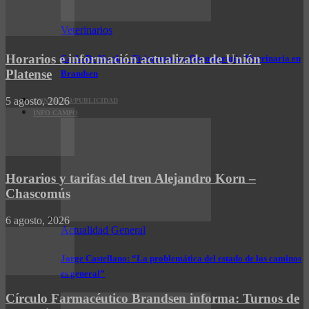
Veterinarios
Horarios e información actualizada de Unión
Carla De Nicola – Fisioterapia y Ozonoterapia Veterinaria en
Platense
Brandsen
5 agosto, 2026
CONTACTO/PUBLICIDAD
INFO CAMPO
Horarios y tarifas del tren Alejandro Korn –
Chascomús
6 agosto, 2026
Actualidad General
Jorge Castellano: “La problemática del estado de los caminos
es general”
Círculo Farmacéutico Brandsen informa: Turnos de