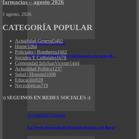
farmacias – agosto 2026
1 agosto, 2026
CATEGORÍA POPULAR
Actualidad General
5402
Actualidad General
Home
3284
Policiales | Bomberos
1682
El CEA N° 2 abre la inscripción para un curso de…
Sociales Y Culturales
1678
Comunidad InfoSanVicente
1444
Actualidad Política
1237
Salud | Hospital
1098
Educación
928
Necrológicas
719
:) SEGUINOS EN REDES SOCIALES :)
Actualidad General
La Fiesta Nacional del Holando llegará a la Rural