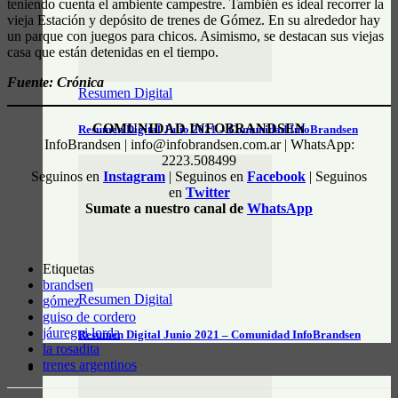
teniendo cuenta el ambiente campestre. También es ideal recorrer la
vieja Estación y depósito de trenes de Gómez. En su alrededor hay
un parque con juegos para chicos. Asimismo, se destacan sus viejas
casa que están detenidas en el tiempo.
Fuente: Crónica
Resumen Digital
COMUNIDAD INFOBRANDSEN
Resumen Digital Julio 2021 – Comunidad InfoBrandsen
InfoBrandsen | info@infobrandsen.com.ar | WhatsApp:
2223.508499
Seguinos en
Instagram
| Seguinos en
Facebook
| Seguinos
en
Twitter
Sumate a nuestro canal de
WhatsApp
Etiquetas
brandsen
Resumen Digital
gómez
guiso de cordero
jáuregui lorda
Resumen Digital Junio 2021 – Comunidad InfoBrandsen
la rosadita
trenes argentinos
DATOS ÚTILES