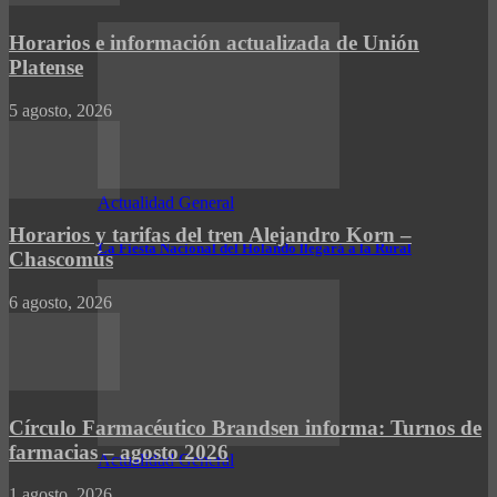
Horarios e información actualizada de Unión
Platense
5 agosto, 2026
Actualidad General
Horarios y tarifas del tren Alejandro Korn –
La Fiesta Nacional del Holando llegará a la Rural
Chascomús
6 agosto, 2026
Círculo Farmacéutico Brandsen informa: Turnos de
farmacias – agosto 2026
Actualidad General
1 agosto, 2026