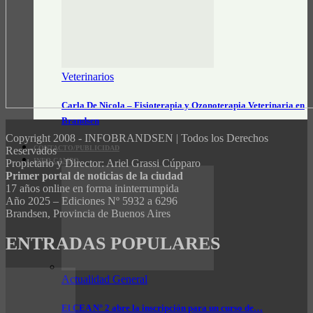
Veterinarios
Carla De Nicola – Fisioterapia y Ozonoterapia Veterinaria en
Brandsen
Copyright 2008 - INFOBRANDSEN | Todos los Derechos
CONTACTO/PUBLICIDAD
Reservados
INFO CAMPO
Propietario y Director: Ariel Grassi Cúpparo
Primer portal de noticias de la ciudad
17 años online en forma ininterrumpida
Año 2025 – Ediciones Nº 5932 a 6296
Brandsen, Provincia de Buenos Aires
ENTRADAS POPULARES
Actualidad General
El CEA N° 2 abre la inscripción para un curso de…