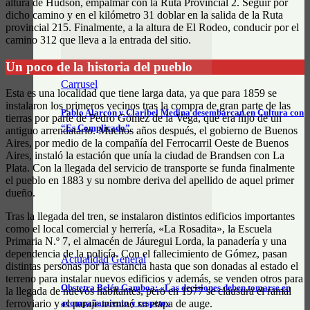
altura de Hudson, empalmar con la Ruta Provincial 2. Seguir por
dicho camino y en el kilómetro 31 doblar en la salida de la Ruta
provincial 215. Finalmente, a la altura de El Rodeo, conducir por el
camino 312 que lleva a la entrada del sitio.
Un poco de la historia del pueblo
Carrusel
Esta es una localidad que tiene larga data, ya que para 1859 se
instalaron los primeros vecinos tras la compra de gran parte de las
Pablo Alarcón y Claribel Medina desembarcan en Cultura con
tierras por parte de Pedro Gómez de la Vega, que era hijo de un
“Es Complicado”
antiguo arrendatario. Muchos años después, el gobierno de Buenos
Aires, por medio de la compañía del Ferrocarril Oeste de Buenos
Aires, instaló la estación que unía la ciudad de Brandsen con La
Plata. Con la llegada del servicio de transporte se funda finalmente
el pueblo en 1883 y su nombre deriva del apellido de aquel primer
dueño.
Tras la llegada del tren, se instalaron distintos edificios importantes
como el local comercial y herrería, «La Rosadita», la Escuela
Primaria N.º 7, el almacén de Jáuregui Lorda, la panadería y una
dependencia de la policía. Con el fallecimiento de Gómez, pasan
Actualidad General
distintas personas por la estancia hasta que son donadas al estado el
terreno para instalar nuevos edificios y además, se venden otros para
Obstetra Belén Gamboa: «Las decisiones deben tomarse en
la llegada de nuevos habitantes, pero en 1977 se clausura el ramal
acompañamiento y respeto»
ferroviario y el paraje terminó su etapa de auge.