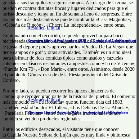
gracias a sus tranquilos y seguros campos. A lo largo de la zona, se
pueden encontrar distintas fincas y lugares dedicados para que el
turista descanse y tenga un fin de semana lleno de sorpresas. Entre
los puntos más destacados se puede nombrar la «Casa Magnolia»,
«Cabaña de Rincón», «Chacra La independencia», entre otras.
Resumen Digital
Continuando con el recorrido, se puede aprovechar para hacer
Resumen Digital Septiembre 2021 – Comunidad InfoBrandsen
bicicleteadas, caminatas o cabalgatas en «Los Robles». Asimismo, si
te gusta el deporte podés aprovechar los «Prados De La Vega» que
tiene campos de golf y otras actividades. También es un sitio ideal
para disfrutar de ricas comidas típicas como asados y cazuelas
calientes en clásicos restaurantes campestres como «Lo de Vicenta»,
«Parada Km 70», «Don Mario», entre otros. Asimismo, desde 2020
el pueblo de Gómez es sede de la Fiesta provincial del Guiso de
Cordero.
Por otro lado, se pueden recorrer los típicos almacenes de
campo que recogen gran parte de la historia del pueblo. El comercio
Resumen Digital
más conocido es «La Rosadita» que su función data del 1883.
También está «Parador El Taller», «Las Delicias De La Abuela»,
Resumen Digital Agosto 2021 – Comunidad InfoBrandsen
«Pastelería Felicitas», entre otros lugares tradicionales donde
también se venden productos regionales.
Entre los edificios destacados, el visitante tiene que conocer
la Capilla Nuestra Señora de Luján que es muy linda y pintoresca