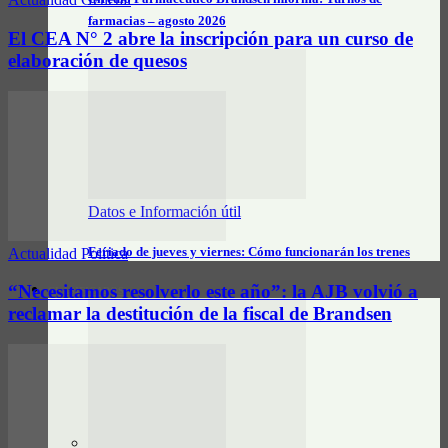
farmacias – agosto 2026
El CEA N° 2 abre la inscripción para un curso de
elaboración de quesos
Datos e Información útil
Feriado de jueves y viernes: Cómo funcionarán los trenes
Actualidad Política
“Necesitamos resolverlo este año”: la AJB volvió a
CLASIFICADOS
reclamar la destitución de la fiscal de Brandsen