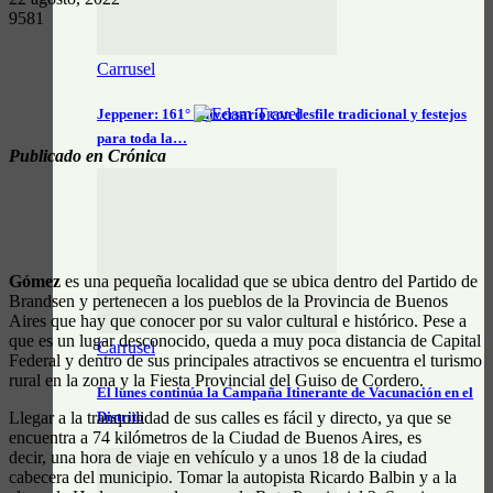
9581
Carrusel
Jeppener: 161° aniversario con desfile tradicional y festejos
para toda la…
Publicado en Crónica
Gómez
es una pequeña localidad que se ubica dentro del Partido de
Brandsen y pertenecen a los pueblos de la Provincia de Buenos
Aires que hay que conocer por su valor cultural e histórico. Pese a
que es un lugar desconocido, queda a muy poca distancia de Capital
Carrusel
Federal y dentro de sus principales atractivos se encuentra el turismo
rural en la zona y la Fiesta Provincial del Guiso de Cordero.
El lunes continúa la Campaña Itinerante de Vacunación en el
Llegar a la tranquilidad de sus calles es fácil y directo, ya que se
Distrito
encuentra a 74 kilómetros de la Ciudad de Buenos Aires, es
decir, una hora de viaje en vehículo y a unos 18 de la ciudad
cabecera del municipio. Tomar la autopista Ricardo Balbin y a la