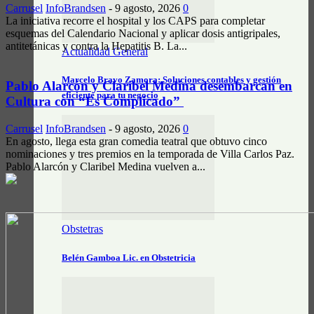
Carrusel
InfoBrandsen
-
9 agosto, 2026
0
La iniciativa recorre el hospital y los CAPS para completar
esquemas del Calendario Nacional y aplicar dosis antigripales,
antitetánicas y contra la Hepatitis B. La...
Actualidad General
Marcelo Bravo Zamora: Soluciones contables y gestión
Pablo Alarcón y Claribel Medina desembarcan en
eficiente para tu negocio
Cultura con “Es Complicado”
Carrusel
InfoBrandsen
-
9 agosto, 2026
0
En agosto, llega esta gran comedia teatral que obtuvo cinco
nominaciones y tres premios en la temporada de Villa Carlos Paz.
Pablo Alarcón y Claribel Medina vuelven a...
Obstetras
Belén Gamboa Lic. en Obstetricia