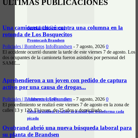
ÚLTIMAS PUBLICACIONES
Una camioneta chocó contra una columna en la
Actualidad General
rotonda de Los Bosquecitos
Prontocash Brandsen
Policiales | Bomberos
InfoBrandsen
-
7 agosto, 2026
0
El accidente ocurrió durante la tarde de este viernes 7 de agosto. Los
dos ocupantes de la camioneta fueron asistidos por personal del
SAME...
Aprehendieron a un joven con pedido de captura
activo por una causa de drogas...
Alimentos Artesanales
Policiales | Bomberos
InfoBrandsen
-
7 agosto, 2026
0
El procedimiento se realizó este viernes 7 de agosto en la zona de
calles 13 y 120. El joven, de 25 años y domiciliado...
Salsa Brandsen: el sabor artesanal que transforma cada
picada
Ovobrand abrió una nueva búsqueda laboral para
su planta de Brandsen