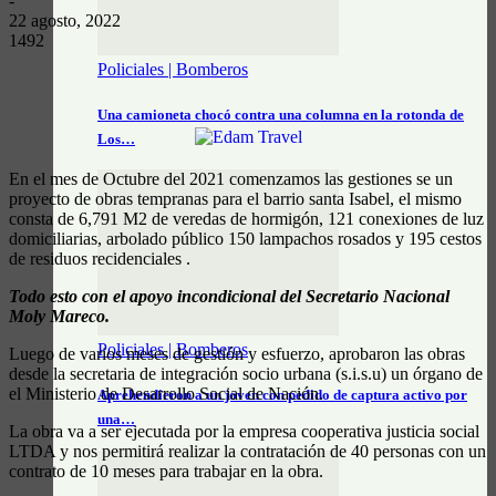
-
22 agosto, 2022
1492
Policiales | Bomberos
Una camioneta chocó contra una columna en la rotonda de
Los…
En el mes de Octubre del 2021 comenzamos las gestiones se un
proyecto de obras tempranas para el barrio santa Isabel, el mismo
consta de 6,791 M2 de veredas de hormigón, 121 conexiones de luz
domiciliarias, arbolado público 150 lampachos rosados y 195 cestos
de residuos recidenciales .
Todo esto con el apoyo incondicional del Secretario Nacional
Moly Mareco.
Policiales | Bomberos
Luego de varios meses de gestión y esfuerzo, aprobaron las obras
desde la secretaria de integración socio urbana (s.i.s.u) un órgano de
el Ministerio de Desarrollo Social de Nación.
Aprehendieron a un joven con pedido de captura activo por
una…
La obra va a ser ejecutada por la empresa cooperativa justicia social
LTDA y nos permitirá realizar la contratación de 40 personas con un
contrato de 10 meses para trabajar en la obra.