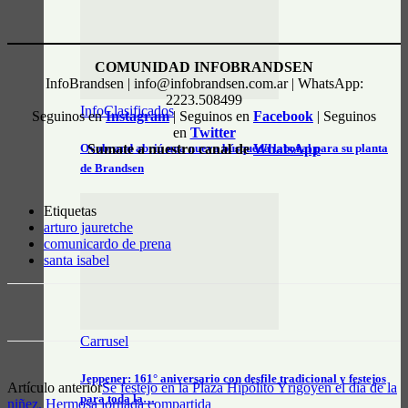
COMUNIDAD INFOBRANDSEN
InfoBrandsen | info@infobrandsen.com.ar | WhatsApp:
2223.508499
InfoClasificados
Seguinos en
Instagram
| Seguinos en
Facebook
| Seguinos
en
Twitter
Ovobrand abrió una nueva búsqueda laboral para su planta
Sumate a nuestro canal de
WhatsApp
de Brandsen
Etiquetas
arturo jauretche
comunicardo de prena
santa isabel
Carrusel
Jeppener: 161° aniversario con desfile tradicional y festejos
Artículo anterior
Se festejo en la Plaza Hipólito Yrigoyen el día de la
para toda la…
niñez. Hermosa jornada compartida