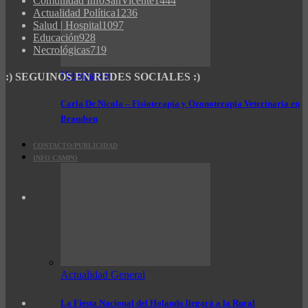
Comunidad InfoSanVicente
1444
Actualidad Política
1236
Salud | Hospital
1097
Educación
928
Necrológicas
719
Veterinarios
:) SEGUINOS EN REDES SOCIALES :)
Carla De Nicola – Fisioterapia y Ozonoterapia Veterinaria en
Brandsen
CONTACTO/PUBLICIDAD
INFO CAMPO
Actualidad General
La Fiesta Nacional del Holando llegará a la Rural