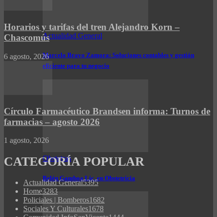
Horarios y tarifas del tren Alejandro Korn –
Actualidad General
Chascomús
Marcelo Bravo Zamora: Soluciones contables y gestión
6 agosto, 2026
eficiente para tu negocio
Círculo Farmacéutico Brandsen informa: Turnos de
farmacias – agosto 2026
1 agosto, 2026
Obstetras
CATEGORÍA POPULAR
Belén Gamboa Lic. en Obstetricia
Actualidad General
5395
Home
3283
Policiales | Bomberos
1682
Sociales Y Culturales
1678