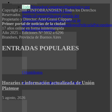
GUÍA PROFESIONAL
Todo
Abogados
Contadores
Diagnóstico por
Copyright 2008 - INFOBRANDSEN | Todos los Derechos
imagen
Estudio contable
Estudio
Reservados
Jurídico
Fonoaudiólogos
Gestoría del
Propietario y Director: Ariel Grassi Cúpparo
Automotor
Idiomas
Maestro Mayor de
Primer portal de noticias de la ciudad
obras
Masajes
Obstetras
Odontólogos
Pedicuría
Psicopedag
17 años online en forma ininterrumpida
e higiene
Veterinarios
Año 2025 – Ediciones Nº 5932 a 6296
Brandsen, Provincia de Buenos Aires
ENTRADAS POPULARES
Odontólogos
Horarios e información actualizada de Unión
Luz Neira – Odontología y Estética Facial
Platense
5 agosto, 2026