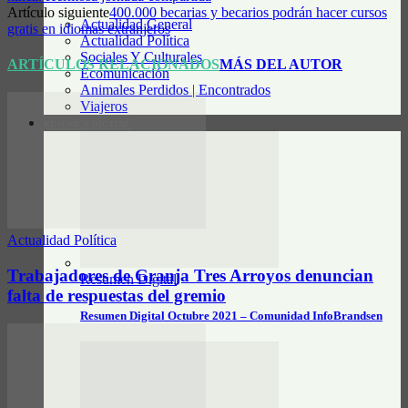
Artículo siguiente
400.000 becarias y becarios podrán hacer cursos
Actualidad General
gratis en idiomas extranjeros
Actualidad Política
Sociales Y Culturales
ARTÍCULOS RELACIONADOS
MÁS DEL AUTOR
Ecomunicación
Animales Perdidos | Encontrados
Viajeros
RESUMEN DIGITAL
Actualidad Política
Trabajadores de Granja Tres Arroyos denuncian
Resumen Digital
falta de respuestas del gremio
Resumen Digital Octubre 2021 – Comunidad InfoBrandsen