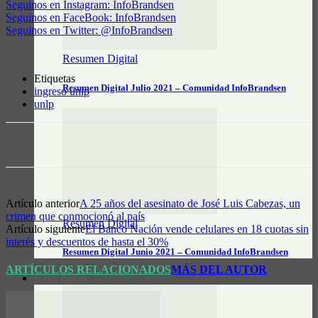
Seguinos en Instagram: InfoBrandsen
Seguinos en FaceBook: InfoBrandsen
Seguinos en Twitter: @InfoBrandsen
Resumen Digital
Etiquetas
Resumen Digital Julio 2021 – Comunidad InfoBrandsen
ingreso unlp
unlp
Artículo anterior
A 25 años del asesinato de José Luis Cabezas, un
crimen que conmocionó al país
Resumen Digital
Artículo siguiente
El Banco Nación vende celulares en 18 cuotas sin
interés y descuentos de hasta el 30%
Resumen Digital Junio 2021 – Comunidad InfoBrandsen
ARTÍCULOS RELACIONADOS
MÁS DEL AUTOR
DATOS ÚTILES