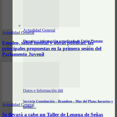
Actualidad General
Actualidad General
Horarios e información actualizada de Unión Platense
Empleo, salud mental y obras públicas: las
principales propuestas en la primera sesión del
Parlamento Juvenil
Datos e Información útil
Servicio Constitución – Brandsen – Mar del Plata: horarios y
Actualidad General
tarifas…
Se llevará a cabo un Taller de Lengua de Señas