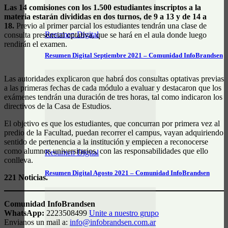
Las 14 comisiones con los 1.500 estudiantes inscriptos a la
materia estarán divididas en dos turnos, de 9 a 13 y de 14 a
18.
Previo al primer parcial los estudiantes tendrán una clase de
Resumen Digital
consulta presencial optativa, que se hará en el aula donde luego
rendirán el examen.
Resumen Digital Septiembre 2021 – Comunidad InfoBrandsen
Las autoridades explicaron que habrá dos consultas optativas previas
a las primeras fechas de cada módulo a evaluar y destacaron que los
exámenes tendrán una duración de tres horas, tal como indicaron los
directivos de la Casa de Estudios.
El objetivo es que los estudiantes, que concurran por primera vez al
predio de la Facultad, puedan recorrer el campus, vayan adquiriendo
sentido de pertenencia a la institución y empiecen a reconocerse
como alumnos universitarios, con las responsabilidades que ello
Resumen Digital
conlleva.
Resumen Digital Agosto 2021 – Comunidad InfoBrandsen
221 Noticias.
Comunidad InfoBrandsen
WhatsApp:
2223508499
Unite a nuestro grupo
Envianos un mail a:
info@infobrandsen.com.ar