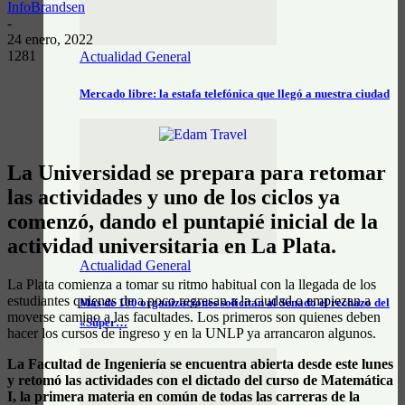
InfoBrandsen
-
24 enero, 2022
1281
Actualidad General
Mercado libre: la estafa telefónica que llegó a nuestra ciudad
La Universidad se prepara para retomar
las actividades y uno de los ciclos ya
comenzó, dando el puntapié inicial de la
actividad universitaria en La Plata.
Actualidad General
La Plata comienza a tomar su ritmo habitual con la llegada de los
estudiantes quienes de a poco regresan a la ciudad o empiezan a
Más de 100 organizaciones solicitan al Senado el rechazo del
moverse camino a las facultades. Los primeros son quienes deben
«Súper…
hacer los cursos de ingreso y en la UNLP ya arrancaron algunos.
La Facultad de Ingeniería se encuentra abierta desde este lunes
y retomó las actividades con el dictado del curso de Matemática
I, la primera materia en común de todas las carreras de la