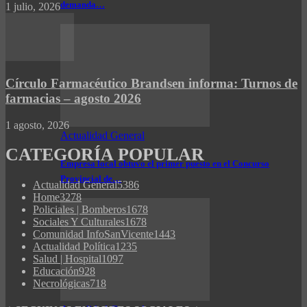
demanda…
1 julio, 2026
Círculo Farmacéutico Brandsen informa: Turnos de
farmacias – agosto 2026
1 agosto, 2026
Actualidad General
CATEGORÍA POPULAR
Empresa local obtuvo el primer puesto en el Concurso
Provincial de…
Actualidad General
5386
Home
3278
Policiales | Bomberos
1678
Sociales Y Culturales
1678
Comunidad InfoSanVicente
1443
Actualidad Política
1235
Salud | Hospital
1097
Educación
928
Necrológicas
718