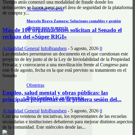
Tiempo atrás comenzó una modalidad de fraude donde los
delincuentes se hacen pasar por el área de seguridad de la plataforma
Actualidad General
de compra y...
Marcelo Bravo Zamora: Soluciones contables y gestión
eficiente para tu negocio
Más de 100 organizaciones solicitan al Senado el
rechazo del «Súper RIGI»
Actualidad General
InfoBrandsen
-
5 agosto, 2026
0
Las entidades presentaron un documento en el que cuestionan este
proyecto de ley junto al de la Ley de Inviolabilidad de la Propiedad
Privada; y convocaron a una movilización frente al Congreso para
este 6 de agosto, fecha en la que está previsto su tratamiento en el
Senado
Obstetras
Empleo, salud mental y obras públicas: las
Belén Gamboa Lic. en Obstetricia
principales propuestas en la primera sesión del...
Actualidad General
InfoBrandsen
-
5 agosto, 2026
0
Con una veintena de iniciativas, los representantes de las escuelas
secundarias e instituciones debatieron para mejorar distintos aspectos
de la comunidad. Este miércoles desde las...