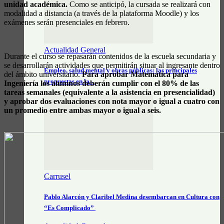
unidad académica.
Como se anticipó, la cursada se realizará con
modalidad a distancia (a través de la plataforma Moodle) y los
exámenes serán presenciales en febrero.
Actualidad General
Durante el curso se repasarán contenidos de la escuela secundaria y
se desarrollarán actividades que permitirán situar al ingresante dentro
Empleo, salud mental y obras públicas: las principales
del ámbito universitario.
Para aprobar Matemática para
propuestas en la…
Ingeniería los alumnos deberán cumplir con el 80% de las
tareas semanales (equivalente a la asistencia en presencialidad)
y aprobar dos evaluaciones con nota mayor o igual a cuatro con
un promedio entre ambas mayor o igual a seis.
Carrusel
Pablo Alarcón y Claribel Medina desembarcan en Cultura con
“Es Complicado”