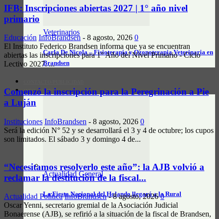
IFB: Inscripciones abiertas 2027 | 1° año nivel
primario
Veterinarios
Educación
InfoBrandsen
-
8 agosto, 2026
0
El Instituto Federico Brandsen informa que ya se encuentran
Carla De Nicola – Fisioterapia y Ozonoterapia Veterinaria en
abiertas las inscripciones para 1° Año del Nivel Primario - Ciclo
Brandsen
Lectivo 2027. ...
CONTACTO/PUBLICIDAD
Comenzó la inscripción para la Peregrinación a Pie
INFO CAMPO
a Luján
Instituciones
InfoBrandsen
-
8 agosto, 2026
0
Será la edición N° 52 y se desarrollará el 3 y 4 de octubre; los cupos
son limitados. El sábado 3 y domingo 4 de...
“Necesitamos resolverlo este año”: la AJB volvió a
Actualidad General
reclamar la destitución de la fiscal...
La Fiesta Nacional del Holando llegará a la Rural
Actualidad Política
InfoBrandsen
-
8 agosto, 2026
0
Oscar Yenni, secretario gremial de la Asociación Judicial
Bonaerense (AJB), se refirió a la situación de la fiscal de Brandsen,