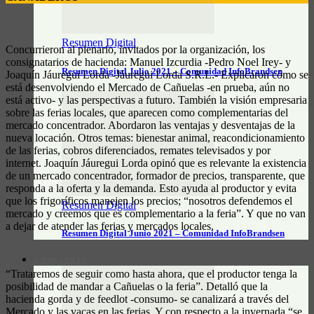
Resumen Digital
Concurrieron al plenario, invitados por la organización, los
consignatarios de hacienda: Manuel Izcurdia -Pedro Noel Irey- y
Resumen Digital Julio 2021 – Comunidad InfoBrandsen
Joaquín Jáuregui Lorda -Jáuregui Lorda S.R.L.- Explicaron cómo se
está desenvolviendo el Mercado de Cañuelas -en prueba, aún no
está activo- y las perspectivas a futuro. También la visión empresaria
sobre las ferias locales, que aparecen como complementarias del
mercado concentrador. Abordaron las ventajas y desventajas de la
nueva locación. Otros temas: bienestar animal, reacondicionamiento
de las ferias, cobros diferenciados, remates televisados y por
internet. Joaquín Jáuregui Lorda opinó que es relevante la existencia
de un mercado concentrador, formador de precios, transparente, que
responda a la oferta y la demanda. Esto ayuda al productor y evita
que los frigoríficos manejen los precios; “nosotros defendemos el
Resumen Digital
mercado y creemos que es complementario a la feria”. Y que no van
a dejar de atender las ferias y mercados locales.
Resumen Digital Junio 2021 – Comunidad InfoBrandsen
DATOS ÚTILES
“Trataremos de seguir como hasta ahora, que el productor tenga la
posibilidad de mandar a Cañuelas o la feria”. Detalló que la
hacienda gorda y de feedlot -consumo- se canalizará a través del
Mercado y las vacas en las ferias. Y con respecto a la invernada “se