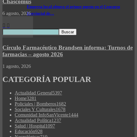
Chascomús
Empresa local obtuvo el primer puesto en el Concurso
6 agosto, 2026
Provincial de…
Círculo Farmacéutico Brandsen informa: Turnos de
farmacias – agosto 2026
1 agosto, 2026
CATEGORÍA POPULAR
Actualidad General
5397
Home
3281
Policiales | Bomberos
1682
Sociales Y Culturales
1678
Comunidad InfoSanVicente
1444
Actualidad Política
1237
Salud | Hospital
1097
Educación
928
Necrológicas
719