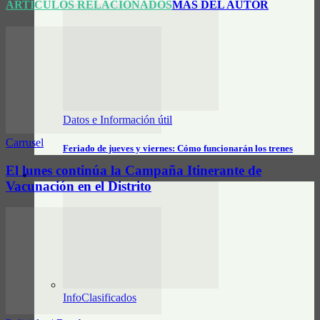
ARTÍCULOS RELACIONADOS
MÁS DEL AUTOR
Datos e Información útil
Carrusel
Feriado de jueves y viernes: Cómo funcionarán los trenes
El lunes continúa la Campaña Itinerante de
CLASIFICADOS
Vacunación en el Distrito
InfoClasificados