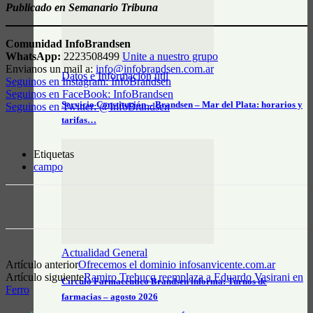
Publicado en Semanario Tribuna
Comunidad InfoBrandsen
WhatsApp:
2223508499
Unite a nuestro grupo
Envianos un mail a:
info@infobrandsen.com.ar
Datos e Información útil
Seguinos en Instagram: InfoBrandsen
Seguinos en FaceBook: InfoBrandsen
Servicio Constitución – Brandsen – Mar del Plata: horarios y
Seguinos en Twitter: @InfoBrandsen
tarifas…
Etiquetas
campo
Actualidad General
Artículo anterior
Ofrecemos el dominio infosanvicente.com.ar
Artículo siguiente
Ramiro Trebucq reemplaza a Eduardo Vasirani en
Círculo Farmacéutico Brandsen informa: Turnos de
Ferro
farmacias – agosto 2026