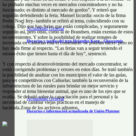
ha probado muchas veces en mercados concentradores y no ha
funcionado; es distinto al mercado de gordos”. Y reiteró que
seguirán defendiendo la feria. Manuel Izcurdia -socio de la firma
Pedro Noel Irey- también se refirió al tema, coincidiendo con su
colega. Dijo que hay ferias que están complicadas, y seguramente
Actualidad General
seguirán así, pero otras, como la de Brandsen, están exentas de estos
inconvenientes. Y sobre la posibilidad de realizar remates de
Horarios y tarifas del tren Alejandro Korn – Chascomús
invernada en Cañuelas está el comentario -se podrían hacer- pero no
hay nada firme al respecto. “Las ferias van a seguir teniendo el
mismo éxito que tienen hasta el día de hoy”, sentenció.
Y con respecto al desenvolvimiento del mercado concentrador, se
están corrigiendo problemas y errores en estos días. Se trató también
la posibilidad de analizar con los municipios el valor de las guías,
para ser competitivos con Cañuelas; también la reconversión de la
infraestructura de las rurales para brindar un mejor servicio y
responder al tema bienestar animal, que es uno de los ejes que se
evalúa. Se debatió sobre la capacitación para el personal y la
Actualidad General
necesidad de cambiar viejas prácticas en el manejo de
hacienda.Zona de los archivos adjuntos.
Horarios e información actualizada de Unión Platense