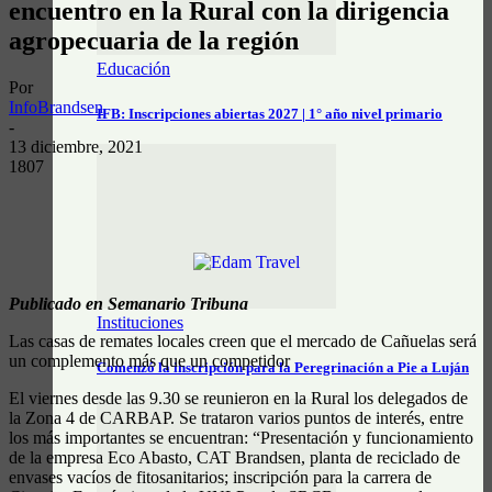
encuentro en la Rural con la dirigencia
agropecuaria de la región
Educación
Por
InfoBrandsen
IFB: Inscripciones abiertas 2027 | 1° año nivel primario
-
13 diciembre, 2021
1807
Publicado en Semanario Tribuna
Instituciones
Las casas de remates locales creen que el mercado de Cañuelas será
un complemento más que un competidor
Comenzó la inscripción para la Peregrinación a Pie a Luján
El viernes desde las 9.30 se reunieron en la Rural los delegados de
la Zona 4 de CARBAP. Se trataron varios puntos de interés, entre
los más importantes se encuentran: “Presentación y funcionamiento
de la empresa Eco Abasto, CAT Brandsen, planta de reciclado de
envases vacíos de fitosanitarios; inscripción para la carrera de