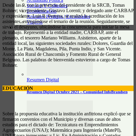
Actualidad Política
Desde las 9, con la presencia del presidente de la SRCB, Tomas
Sociales Y Culturales
Bohner; vicepresidente, Gustavo Lorenti; y delegado ante CARBAP
Ecomunicación
y expresidente, Luis B. Pereyra, se realizó la acreditación de los
Animales Perdidos | Encontrados
asistentes, entregándose el temario de la reunión. Seguidamente, se
Viajeros
sirvió el desayuno, ubicándose la concurrencia para iniciar la mesa
RESUMEN DIGITAL
de trabajo. Representó a la entidad madre, CARBAP, ante el
plenario, el tesorero Mariano Williams. Asistieron, aparte de la
entidad local, las siguientes sociedades rurales: Dolores, Guardia del
Monte, La Plata, Magdalena, Pila, Punta Indio, y San Vicente.
Asociación Rural de Chascomús y Fomento Rural de General
Belgrano. Las palabras de bienvenida estuvieron a cargo de Tomas
Bohner.
Resumen Digital
EDUCACIÓN
Resumen Digital Octubre 2021 – Comunidad InfoBrandsen
Sobre la propuesta educativa la institución anfitriona explicó que se
firmaron convenios con el Municipio y diversas casas de altos
estudios para el dictado de: Tecnicatura en Emprendimientos
Agropecuarios (UNAJ); Matemática para Ingeniería (MatePI),
UNLP para ingresantes; y Lic. En Administración y Contador