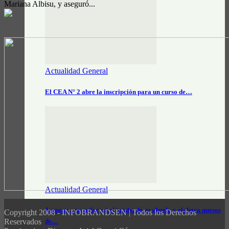
Mariana Albisu, y aseguró...
Actualidad General
El CEA N° 2 abre la inscripción para un curso de…
Actualidad General
Jeppener: transformó el tambo de su abuelo y elabora quesos
Copyright 2008 - INFOBRANDSEN | Todos los Derechos
Reservados
de…