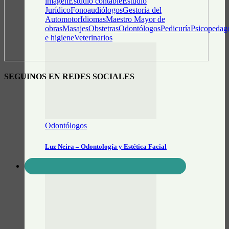
imagen
Estudio contable
Estudio
Jurídico
Fonoaudiólogos
Gestoría del
Automotor
Idiomas
Maestro Mayor de
obras
Masajes
Obstetras
Odontólogos
Pedicuría
Psicopedag
e higiene
Veterinarios
SEGUINOS EN REDES SOCIALES
Odontólogos
Luz Neira – Odontología y Estética Facial