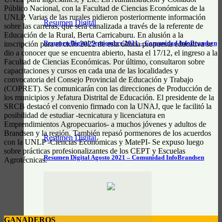
Público Nacional, con la Facultad de Ciencias Económicas de la
UNLP. Varias de las rurales pidieron posteriormente información
Resumen Digital
sobre las carreras, que será canalizada a través de la referente de
Educación de la Rural, Berta Carricaburu. En alusión a la
Resumen Digital Septiembre 2021 – Comunidad InfoBrandsen
inscripción para el ciclo 2022 de esta última propuesta educativa se
dio a conocer que se encuentra abierto, hasta el 17/12, el ingreso a la
Facultad de Ciencias Económicas. Por último, consultaron sobre
capacitaciones y cursos en cada una de las localidades y
convocatoria del Consejo Provincial de Educación y Trabajo
(COPRET). Se comunicarán con las direcciones de Producción de
los municipios y Jefatura Distrital de Educación. El presidente de la
SRCB destacó el convenio firmado con la UNAJ, que le facilitó la
posibilidad de estudiar -tecnicatura y licenciatura en
Emprendimientos Agropecuarios- a muchos jóvenes y adultos de
Brandsen y la región. También repasó pormenores de los acuerdos
Resumen Digital
con la UNLP -Ciencias Económicas y MatePI- Se expuso luego
sobre prácticas profesionalizantes de los CEPT y Escuelas
Resumen Digital Agosto 2021 – Comunidad InfoBrandsen
Agrotécnicas.
GANADEROS