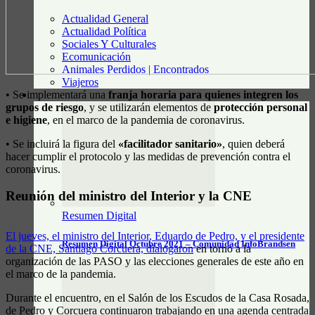
Actualidad General
Actualidad Política
Sociales Y Culturales
Ecomunicación
Animales Perdidos | Encontrados
Viajeros
• Se implementará una
franja horaria para quienes integren los
RESUMEN DIGITAL
grupos de riesgo
, y se utilizarán elementos de
protección personal
e higiene
, en el marco de la pandemia de coronavirus.
• Se incluirá la figura del
«facilitador sanitario»
, quien deberá
hacer cumplir el protocolo y las medidas de prevención contra el
coronavirus.
Reunión del ministro del Interior y la CNE
Resumen Digital
El jueves, el ministro del Interior, Eduardo de Pedro, y el presidente
Resumen Digital Octubre 2021 – Comunidad InfoBrandsen
de la CNE, Santiago Corcuera, dialogaron
en torno a la
organización de las PASO y las elecciones generales de este año en
el marco de la pandemia.
Durante el encuentro, en el Salón de los Escudos de la Casa Rosada,
de Pedro y Corcuera continuaron trabajando en una agenda centrada