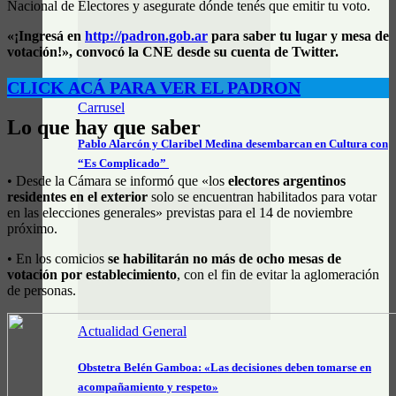
Nacional de Electores y asegurate dónde tenés que emitir tu voto.
«¡Ingresá en
http://padron.gob.ar
para saber tu lugar y mesa de
votación!», convocó la CNE desde su cuenta de Twitter.
CLICK ACÁ PARA VER EL PADRON
Carrusel
Lo que hay que saber
Pablo Alarcón y Claribel Medina desembarcan en Cultura con
“Es Complicado”
• Desde la Cámara se informó que «los
electores argentinos
residentes en el exterior
solo se encuentran habilitados para votar
en las elecciones generales» previstas para el 14 de noviembre
próximo.
• En los comicios
se habilitarán no más de ocho mesas de
votación por establecimiento
, con el fin de evitar la aglomeración
de personas.
Actualidad General
Obstetra Belén Gamboa: «Las decisiones deben tomarse en
acompañamiento y respeto»