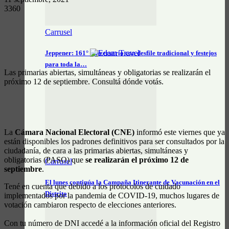
3360
Carrusel
Jeppener: 161° aniversario con desfile tradicional y festejos
para toda la…
Las primarias abiertas, simultáneas y obligatorias se realizarán el
próximo 12 de septiembre. Consultá dónde votás.
La
Cámara Nacional Electoral (CNE)
informó este viernes que ya
están disponibles los padrones definitivos para ser consultados por la
ciudadanía, de cara a las primarias abiertas, simultáneas y
obligatorias (PASO) que
se realizarán el próximo 12 de
Carrusel
septiembre
.
El lunes continúa la Campaña Itinerante de Vacunación en el
Tené en cuenta que debido a los protocolos de cuidado
Distrito
implementados por la pandemia de COVID-19, muchos lugares de
votación cambiaron respecto de elecciones anteriores.
Con tu número de DNI accedé a la información oficial del Registro