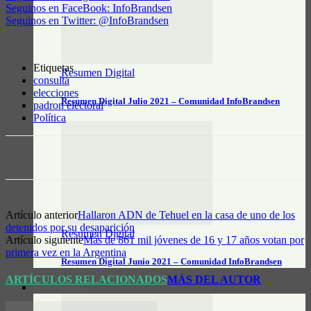
Seguinos en FaceBook: InfoBrandsen
Seguinos en Twitter: @InfoBrandsen
Etiquetas
Resumen Digital
consulta
elecciones
Resumen Digital Julio 2021 – Comunidad InfoBrandsen
padron electoral
Política
Artículo anterior
Hallaron ADN de Tehuel en la casa de uno de los
detenidos por su desaparición
Resumen Digital
Artículo siguiente
Más de 861 mil jóvenes de 16 y 17 años votan por
primera vez en la Argentina
Resumen Digital Junio 2021 – Comunidad InfoBrandsen
ARTÍCULOS RELACIONADOS
MÁS DEL AUTOR
DATOS ÚTILES