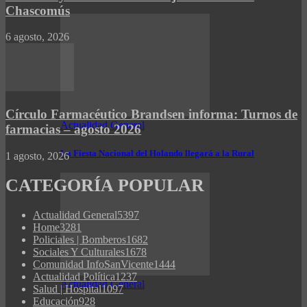
Chascomús
6 agosto, 2026
Círculo Farmacéutico Brandsen informa: Turnos de
Actualidad General
farmacias – agosto 2026
La Fiesta Nacional del Holando llegará a la Rural
1 agosto, 2026
CATEGORÍA POPULAR
Actualidad General
5397
Home
3281
Policiales | Bomberos
1682
Sociales Y Culturales
1678
Comunidad InfoSanVicente
1444
Actualidad Política
1237
Actualidad General
Salud | Hospital
1097
Educación
928