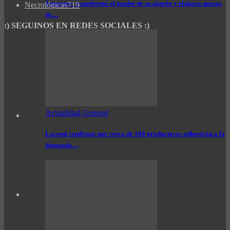
Jeppener: transformó el tambo de su abuelo y elabora quesos
Necrológicas
719
de…
:) SEGUINOS EN REDES SOCIALES :)
Actualidad General
Lorenti confirmó que cerca de 100 productores adherirán a la
demanda…