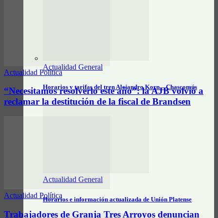
Actualidad General
Actualidad Política
Horarios y tarifas del tren Alejandro Korn – Chascomús
“Necesitamos resolverlo este año”: la AJB volvió a
reclamar la destitución de la fiscal de Brandsen
Actualidad General
Actualidad Política
Horarios e información actualizada de Unión Platense
Trabajadores de Granja Tres Arroyos denuncian