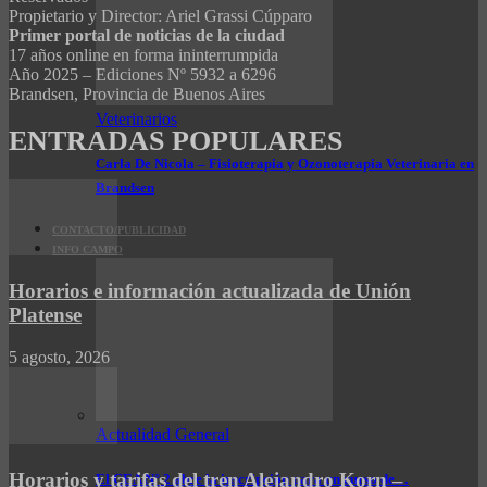
Propietario y Director: Ariel Grassi Cúpparo
Primer portal de noticias de la ciudad
17 años online en forma ininterrumpida
Año 2025 – Ediciones Nº 5932 a 6296
Brandsen, Provincia de Buenos Aires
Veterinarios
ENTRADAS POPULARES
Carla De Nicola – Fisioterapia y Ozonoterapia Veterinaria en
Brandsen
CONTACTO/PUBLICIDAD
INFO CAMPO
Horarios e información actualizada de Unión
Platense
5 agosto, 2026
Actualidad General
Horarios y tarifas del tren Alejandro Korn –
El CEA N° 2 abre la inscripción para un curso de…