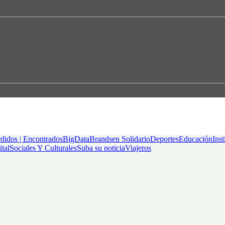
didos | Encontrados
BigData
Brandsen Solidario
Deportes
Educación
Inst
ital
Sociales Y Culturales
Suba su noticia
Viajeros