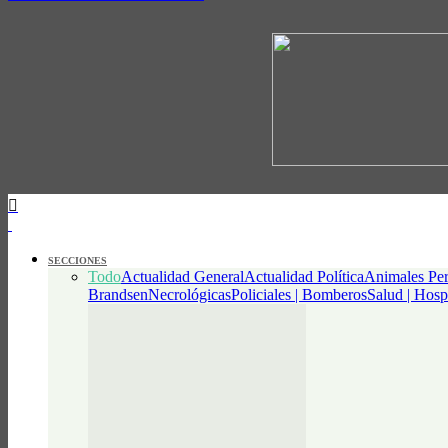
SECCIONES
Todo
Actualidad General
Actualidad Política
Animales Per
Brandsen
Necrológicas
Policiales | Bomberos
Salud | Hosp