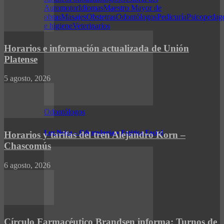
Automotor
Idiomas
Maestro Mayor de
obras
Masajes
Obstetras
Odontólogos
Pedicuría
Psicopedag
e higiene
Veterinarios
Horarios e información actualizada de Unión
Platense
5 agosto, 2026
Odontólogos
Luz Neira – Odontología y Estética Facial
Horarios y tarifas del tren Alejandro Korn –
Chascomús
6 agosto, 2026
Círculo Farmacéutico Brandsen informa: Turnos de