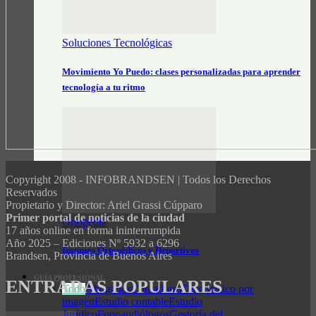
Soluciones Tecnológicas
Movimiento Yo Puedo: clases personalizadas para aprender
tecnología a tu ritmo
Copyright 2008 - INFOBRANDSEN | Todos los Derechos
Reservados
Propietario y Director: Ariel Grassi Cúpparo
Primer portal de noticias de la ciudad
Ortopédia
17 años online en forma ininterrumpida
Año 2025 – Ediciones Nº 5932 a 6296
Insumos Ortopédicos y Deportivos
Brandsen, Provincia de Buenos Aires
GUÍA PROFESIONAL
ENTRADAS POPULARES
Todo
Abogados
Contadores
Diagnóstico por
imagen
Estudio contable
Estudio
Jurídico
Fonoaudiólogos
Gestoría del