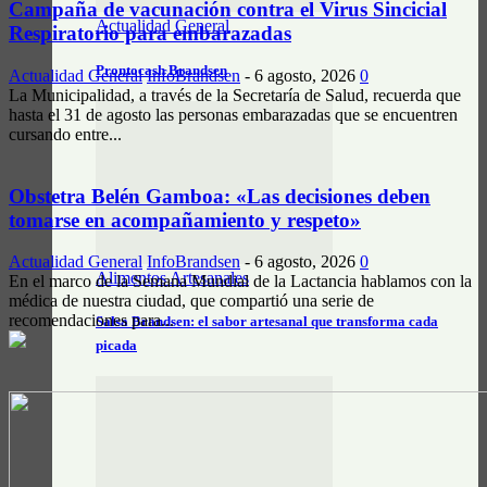
Campaña de vacunación contra el Virus Sincicial
Actualidad General
Respiratorio para embarazadas
Prontocash Brandsen
Actualidad General
InfoBrandsen
-
6 agosto, 2026
0
La Municipalidad, a través de la Secretaría de Salud, recuerda que
hasta el 31 de agosto las personas embarazadas que se encuentren
cursando entre...
Obstetra Belén Gamboa: «Las decisiones deben
tomarse en acompañamiento y respeto»
Actualidad General
InfoBrandsen
-
6 agosto, 2026
0
Alimentos Artesanales
En el marco de la Semana Mundial de la Lactancia hablamos con la
médica de nuestra ciudad, que compartió una serie de
recomendaciones para...
Salsa Brandsen: el sabor artesanal que transforma cada
picada