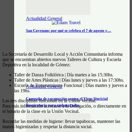
Actualidad General
San Cayetano: por qué se celebra el 7 de agosto y…
La Secretaría de Desarrollo Local y Acción Comunitaria informa
que se encuentran abiertos nuevos Talleres de Cultura y Escuela
Deportiva en la localidad de Gómez:
Taller de Danza Folklórica | Día martes a las 15:30hs.
Taller de Artes Plásticas | Días lunes y jueves a las 17:30hs.
Escuela de Entrenamiento Funcional | Días martes y jueves a
Actualidad General
las 19hs.
Campaña de vacunación contra el Virus Sincicial
Las tres disciplinas funcionan en la Unión Vecinal.
Respiratorio para embarazadas
Para más información acercarse a la Delegación, o directamente en
el horario de la clase en la Unión Vecinal.
Recordar las medidas de higiene: llevar tapabocas, mantener las
manos higienizadas y respetar la distancia social.