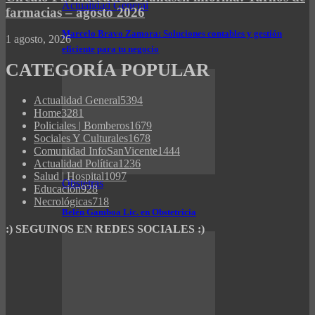
Actualidad General
farmacias – agosto 2026
Marcelo Bravo Zamora: Soluciones contables y gestión
1 agosto, 2026
eficiente para tu negocio
CATEGORÍA POPULAR
Actualidad General
5394
Home
3281
Policiales | Bomberos
1679
Sociales Y Culturales
1678
Comunidad InfoSanVicente
1444
Actualidad Política
1236
Salud | Hospital
1097
Obstetras
Educación
928
Necrológicas
718
Belén Gamboa Lic. en Obstetricia
:) SEGUINOS EN REDES SOCIALES :)