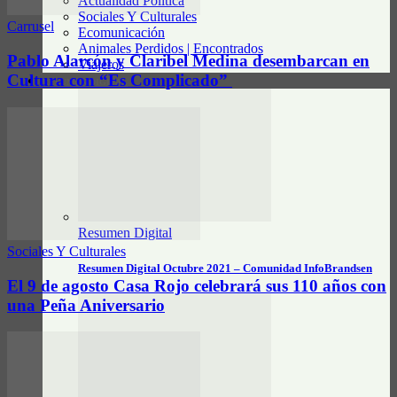
Actualidad Política
Sociales Y Culturales
Carrusel
Ecomunicación
Animales Perdidos | Encontrados
Pablo Alarcón y Claribel Medina desembarcan en
Viajeros
Cultura con “Es Complicado”
RESUMEN DIGITAL
Resumen Digital
Sociales Y Culturales
Resumen Digital Octubre 2021 – Comunidad InfoBrandsen
El 9 de agosto Casa Rojo celebrará sus 110 años con
una Peña Aniversario