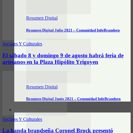
Resumen Digital
Resumen Digital Julio 2021 – Comunidad InfoBrandsen
Sociales Y Culturales
El sábado 8 y domingo 9 de agosto habrá feria de
artesanos en la Plaza Hipólito Yrigoyen
Resumen Digital
Resumen Digital Junio 2021 – Comunidad InfoBrandsen
DATOS ÚTILES
Sociales Y Culturales
La banda brandseña Coronel Brock presentó