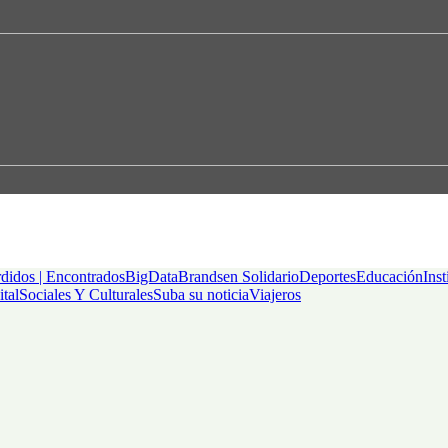
didos | Encontrados
BigData
Brandsen Solidario
Deportes
Educación
Inst
ital
Sociales Y Culturales
Suba su noticia
Viajeros