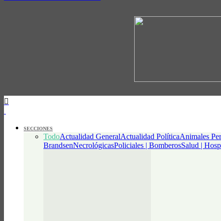
SECCIONES
Todo
Actualidad General
Actualidad Política
Animales Per
Brandsen
Necrológicas
Policiales | Bomberos
Salud | Hosp