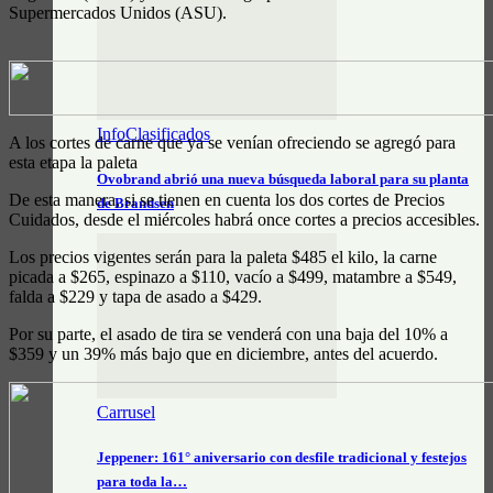
Supermercados Unidos (ASU).
InfoClasificados
A los cortes de carne que ya se venían ofreciendo se agregó para
esta etapa la paleta
Ovobrand abrió una nueva búsqueda laboral para su planta
De esta manera, si se tienen en cuenta los dos cortes de Precios
de Brandsen
Cuidados, desde el miércoles habrá once cortes a precios accesibles.
Los precios vigentes serán para la paleta $485 el kilo, la carne
picada a $265, espinazo a $110, vacío a $499, matambre a $549,
falda a $229 y tapa de asado a $429.
Por su parte, el asado de tira se venderá con una baja del 10% a
$359 y un 39% más bajo que en diciembre, antes del acuerdo.
Carrusel
Jeppener: 161° aniversario con desfile tradicional y festejos
para toda la…