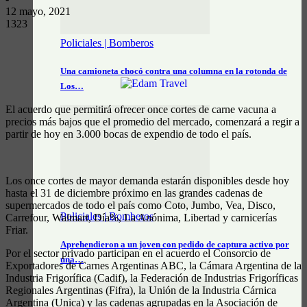
12 mayo, 2021
1323
Policiales | Bomberos
Una camioneta chocó contra una columna en la rotonda de
Los…
El acuerdo que permitirá ofrecer once cortes de carne vacuna a
precios más bajos que el promedio del mercado, comenzará a regir a
partir de hoy en 3.000 bocas de expendio de todo el país.
Los once cortes de mayor demanda estarán disponibles desde hoy
hasta el 31 de diciembre próximo en las grandes cadenas de
supermercados de todo el país como Coto, Jumbo, Vea, Disco,
Policiales | Bomberos
Carrefour, Walmart, Día%, La Anónima, Libertad y carnicerías
Friar.
Aprehendieron a un joven con pedido de captura activo por
Por el sector privado participan en el acuerdo el Consorcio de
una…
Exportadores de Carnes Argentinas ABC, la Cámara Argentina de la
Industria Frigorífica (Cadif), la Federación de Industrias Frigoríficas
Regionales Argentinas (Fifra), la Unión de la Industria Cárnica
Argentina (Unica) y las cadenas agrupadas en la Asociación de