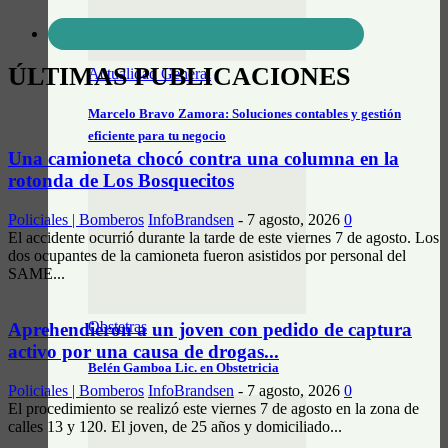
ÚLTIMAS PUBLICACIONES
Actualidad General
Marcelo Bravo Zamora: Soluciones contables y gestión
eficiente para tu negocio
Una camioneta chocó contra una columna en la
rotonda de Los Bosquecitos
Policiales | Bomberos
InfoBrandsen
-
7 agosto, 2026
0
El accidente ocurrió durante la tarde de este viernes 7 de agosto. Los
dos ocupantes de la camioneta fueron asistidos por personal del
SAME...
Obstetras
Aprehendieron a un joven con pedido de captura
activo por una causa de drogas...
Belén Gamboa Lic. en Obstetricia
Policiales | Bomberos
InfoBrandsen
-
7 agosto, 2026
0
El procedimiento se realizó este viernes 7 de agosto en la zona de
calles 13 y 120. El joven, de 25 años y domiciliado...