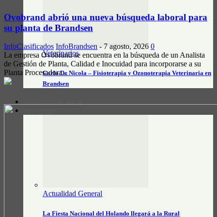
Ovobrand abrió una nueva búsqueda laboral para
su planta de Brandsen
InfoClasificados
InfoBrandsen
-
7 agosto, 2026
0
Veterinarios
La empresa Ovobrand se encuentra en la búsqueda de un Analista
de Gestión de Planta, Calidad e Inocuidad para incorporarse a su
Planta Procesadora...
Carla De Nicola – Fisioterapia y Ozonoterapia Veterinaria en
Brandsen
CONTACTO/PUBLICIDAD
INFO CAMPO
Actualidad General
La Fiesta Nacional del Holando llegará a la Rural