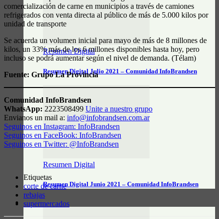
comercialización de carne en municipios a través de camiones
refrigerados con venta directa al público de más de 5.000 kilos por
unidad de transporte
Se acuerda un volumen inicial para mayo de más de 8 millones de
kilos, un 33% más de los 6 millones disponibles hasta hoy, pero
Resumen Digital
incluso se podrá aumentar según el nivel de demanda. (Télam)
Resumen Digital Julio 2021 – Comunidad InfoBrandsen
Fuente: Grupo La Provincia
Comunidad InfoBrandsen
WhatsApp:
2223508499
Unite a nuestro grupo
Envianos un mail a:
info@infobrandsen.com.ar
Seguinos en Instagram: InfoBrandsen
Seguinos en FaceBook: InfoBrandsen
Seguinos en Twitter: @InfoBrandsen
Resumen Digital
Etiquetas
Resumen Digital Junio 2021 – Comunidad InfoBrandsen
corte de carne
rebajas
supermercados
DATOS ÚTILES