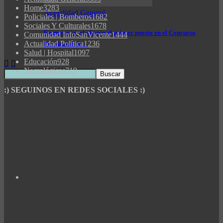
Home
3283
Actualidad General
Policiales | Bomberos
1682
Sociales Y Culturales
1678
Empresa local obtuvo el primer puesto en el Concurso
Comunidad InfoSanVicente
1444
Actualidad Política
1236
Provincial de…
Salud | Hospital
1097
Educación
928
Necrológicas
719
:) SEGUINOS EN REDES SOCIALES :)