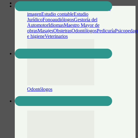
GUÍA PROFESIONAL
Todo
Abogados
Contadores
Diagnóstico por
imagen
Estudio contable
Estudio
Jurídico
Fonoaudiólogos
Gestoría del
Automotor
Idiomas
Maestro Mayor de
obras
Masajes
Obstetras
Odontólogos
Pedicuría
Psicopedag
e higiene
Veterinarios
Odontólogos
Luz Neira – Odontología y Estética Facial