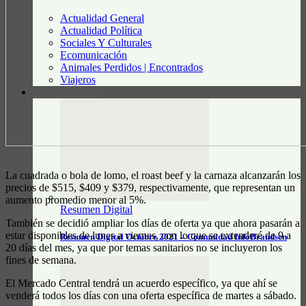
Actualidad General
Actualidad Política
Sociales Y Culturales
Ecomunicación
Animales Perdidos | Encontrados
Viajeros
RESUMEN DIGITAL
La cuadrada o bola de lomo, el roast beef y la carnaza alcanzarán los
precios de $515, $409 y $379, respectivamente, que representan un
aumento promedio menor al 5%.
Resumen Digital
También se decidió ampliar los días de oferta ya que ahora pasarán a
estar disponibles de lunes a viernes, con lo que se extenderé de 9 a
Resumen Digital Octubre 2021 – Comunidad InfoBrandsen
20 días del mes, ya que por temas sanitarios no se incluyeron los
fines de semana.
El Mercado Central tendrá un acuerdo específico, ya que ahí se
venderá todos los días con una oferta específica de martes a sábado.