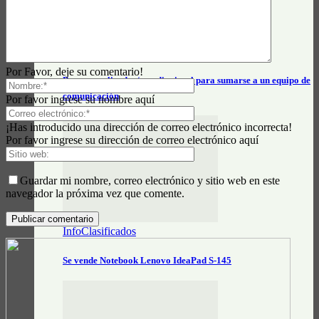
InfoClasificados
Por Favor, deje su comentario!
Buscan realizador/a audiovisual para sumarse a un equipo de
comunicación
Por favor ingrese su nombre aquí
¡Has introducido una dirección de correo electrónico incorrecta!
Por favor ingrese su dirección de correo electrónico aquí
Guardar mi nombre, correo electrónico y sitio web en este
navegador la próxima vez que comente.
InfoClasificados
Se vende Notebook Lenovo IdeaPad S-145