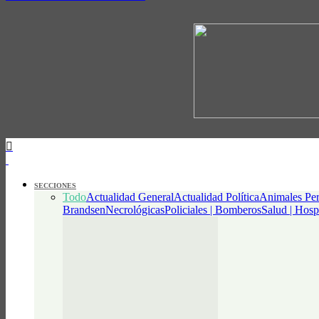
SECCIONES
Todo
Actualidad General
Actualidad Política
Animales Per
Brandsen
Necrológicas
Policiales | Bomberos
Salud | Hosp