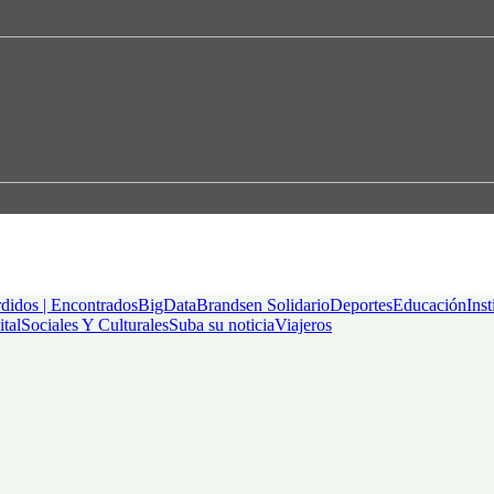
didos | Encontrados
BigData
Brandsen Solidario
Deportes
Educación
Inst
ital
Sociales Y Culturales
Suba su noticia
Viajeros